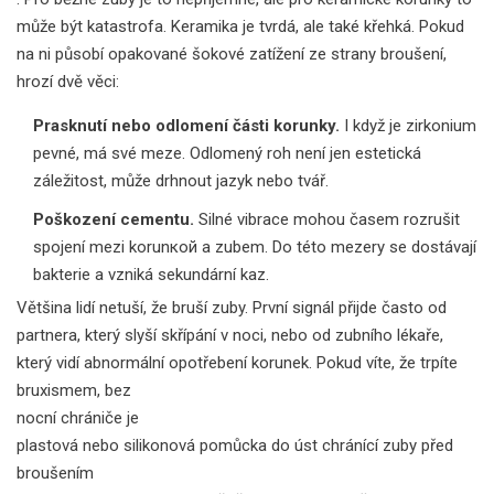
může být katastrofa. Keramika je tvrdá, ale také křehká. Pokud
na ni působí opakované šokové zatížení ze strany broušení,
hrozí dvě věci:
Prasknutí nebo odlomení části korunky.
I když je zirkonium
pevné, má své meze. Odlomený roh není jen estetická
záležitost, může drhnout jazyk nebo tvář.
Poškození cementu.
Silné vibrace mohou časem rozrušit
spojení mezi korunкой a zubem. Do této mezery se dostávají
bakterie a vzniká sekundární kaz.
Většina lidí netuší, že bruší zuby. První signál přijde často od
partnera, který slyší skřípání v noci, nebo od zubního lékaře,
který vidí abnormální opotřebení korunek. Pokud víte, že trpíte
bruxismem, bez
nocní chrániče
je
plastová nebo silikonová pomůcka do úst chránící zuby před
broušením