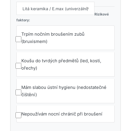
Litá keramika / E.max (univerzální)
Rizikové
faktory:
Trpím nočním broušením zubů
(bruxismem)
Koušu do tvrdých předmětů (led, kosti,
ořechy)
Mám slabou ústní hygienu (nedostatečné
čištění)
Nepoužívám nocní chránič při broušení