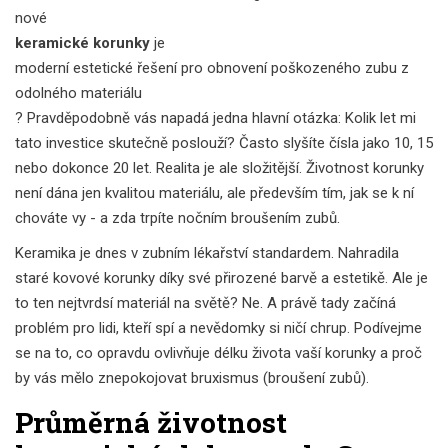
nové
keramické korunky
je
moderní estetické řešení pro obnovení poškozeného zubu z
odolného materiálu
? Pravděpodobně vás napadá jedna hlavní otázka: Kolik let mi
tato investice skutečně poslouží? Často slyšíte čísla jako 10, 15
nebo dokonce 20 let. Realita je ale složitější. Životnost korunky
není dána jen kvalitou materiálu, ale především tím, jak se k ní
chováte vy - a zda trpíte nočním broušením zubů.
Keramika je dnes v zubním lékařství standardem. Nahradila
staré kovové korunky díky své přirozené barvě a estetikě. Ale je
to ten nejtvrdsí materiál na světě? Ne. A právě tady začíná
problém pro lidi, kteří spí a nevědomky si ničí chrup. Podívejme
se na to, co opravdu ovlivňuje délku života vaší korunky a proč
by vás mělo znepokojovat bruxismus (broušení zubů).
Průměrná životnost