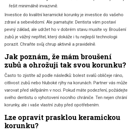
řešit minimálně invazivně.
Investice do kvalitní keramické korunky je investice do vašeho
zdraví a sebevědomí. Ale pamatujte: Dentista vám postaví
pevný základ, ale udržet ho v dobrém stavu musíte vy. Broušení
zubů je vážný nepřítel, který dokáže i tu nejlepší technologii
porazit. Chraňte svůj chrup aktivně a pravidelně.
Jak poznám, že mám broušení
zubů a ohrožuji tak svou korunku?
Často to zjistíte až podle následků: bolest svalů obličeje ráno,
citlivost zubů nebo hluboké rýhy na korunách. Partner vás může
varovat před skřípáním v noci. Pokud máte podezření, požádejte
svého dentistu o vyhotovení nocního chrániče. Ten nejen chrání
korunky, ale i vaše vlastní zuby před opotřebením.
Lze opravit prasklou keramickou
korunku?