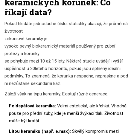
keramických korunek: Co
říkají data?
Pokud hledáte jednoduché číslo, statistiky ukazují, že průměrná
životnost
zirkoniové keramiky
je
vysoko pevný biokeramický materiál používaný pro zubní
protézy a korunky
se pohybuje mezi 10 až 15 lety. Některé studie uvádějí i vyšší
úspěšnost u 20letého horizontu, pokud jsou splněny ideální
podmínky. To znamená, že korunka nespadne, nepraskne a pod
ní nezůstane sekundární kaz.
Záleží však na typu keramiky. Existují různé generace:
Feldspátová keramika:
Velmi estetická, ale křehká. Vhodná
pouze pro přední zuby, kde je menší žvýkací tlak. Životnost
může být kratší.
Litou keramiku (např. e.max):
Skvělý kompromis mezi