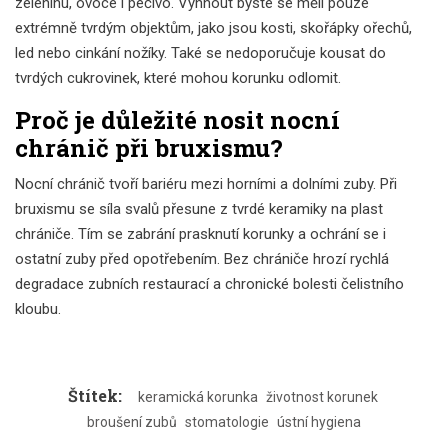
zeleninu, ovoce i pečivo. Vyhnout byste se měli pouze
extrémně tvrdým objektům, jako jsou kosti, skořápky ořechů,
led nebo cinkání nožíky. Také se nedoporučuje kousat do
tvrdých cukrovinek, které mohou korunku odlomit.
Proč je důležité nosit nocní
chránič při bruxismu?
Nocní chránič tvoří bariéru mezi horními a dolními zuby. Při
bruxismu se síla svalů přesune z tvrdé keramiky na plast
chrániče. Tím se zabrání prasknutí korunky a ochrání se i
ostatní zuby před opotřebením. Bez chrániče hrozí rychlá
degradace zubních restaurací a chronické bolesti čelistního
kloubu.
Štítek:
keramická korunka
životnost korunek
broušení zubů
stomatologie
ústní hygiena