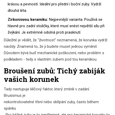
krásou a pevností. Ideální pro přední i boční zuby. Vydrží
dlouhá léta.
Zirkoniovou keramiku:
Nejpevnější varianta. Používá se
hlavně pro zadní stoličky, které musí snést největší sílu při
žvýkání. Je extrémně odolná proti prasknutí.
Důležité je vědět, že "životnost" neznamená, že korunka vydrží
navždy. Znamená to, že ji budete muset jednou vyměnit.
Důvodem bývá buď mechanické poškození, nebo problém s
podkladem - tedy s vlastním zubem pod tou keramikou.
Broušení zubů: Tichý zabiják
vašich korunek
Tady nastupuje klíčový faktor, který zmínili v zadání.
Bruxismus
je
nekontrolovatelné tření nebo skřípání zuby, často během
spánku
. Pro běžné zuby je to nepříjemné, ale pro keramické korunky to