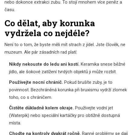
nebo dokonce extrakci zubu. To stojí mnohem více peněz a
času.
Co dělat, aby korunka
vydržela co nejdéle?
Není to o tom, že byste měli mít strach z jídel. Jste člověk, ne
muzeum. Ale pár zásadních rad platí:
Nikdy nekouste do ledu ani kostí.
Keramika snese běžné
jídlo, ale šokové zatížení tvrdých objektů ji může rozbít.
Používejte nocní chránič.
Pokud brušíte zuby, je to
povinnost. Bezchráněná korunka při bruxismu vydrží zlomek
toho, co s chráničem.
Čistěte důkladně kolem okraje.
Používejte vodní jet
(Waterpik) nebo speciální kartáčky pro obtížně dostupná
místa.
Chodte na kontroly dvakrát ročně.
Ranné problémy se dají