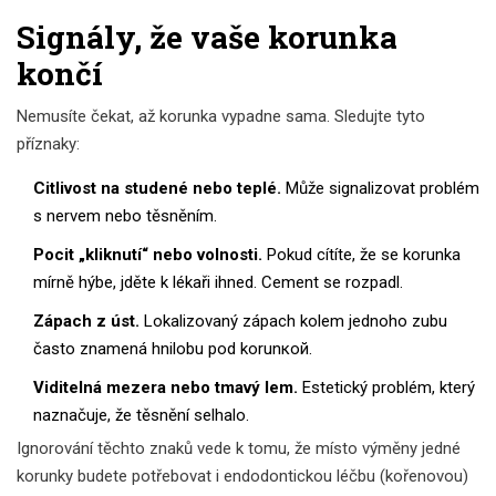
Signály, že vaše korunka
končí
Nemusíte čekat, až korunka vypadne sama. Sledujte tyto
příznaky:
Citlivost na studené nebo teplé.
Může signalizovat problém
s nervem nebo těsněním.
Pocit „kliknutí“ nebo volnosti.
Pokud cítíte, že se korunka
mírně hýbe, jděte k lékaři ihned. Cement se rozpadl.
Zápach z úst.
Lokalizovaný zápach kolem jednoho zubu
často znamená hnilobu pod korunкой.
Viditelná mezera nebo tmavý lem.
Estetický problém, který
naznačuje, že těsnění selhalo.
Ignorování těchto znaků vede k tomu, že místo výměny jedné
korunky budete potřebovat i endodontickou léčbu (kořenovou)