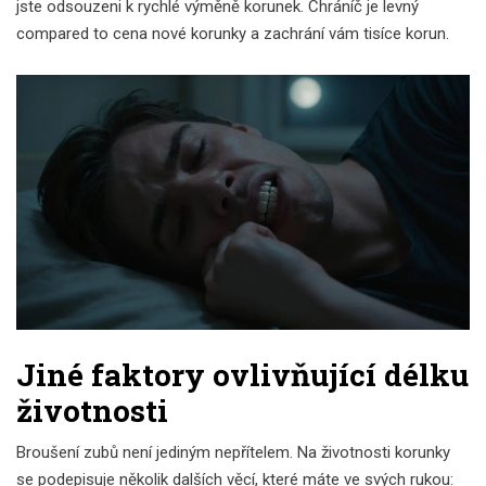
jste odsouzeni k rychlé výměně korunek. Chráníč je levný
compared to cena nové korunky a zachrání vám tisíce korun.
Jiné faktory ovlivňující délku
životnosti
Broušení zubů není jediným nepřítelem. Na životnosti korunky
se podepisuje několik dalších věcí, které máte ve svých rukou: