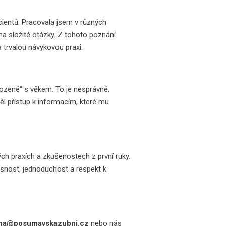
cientů. Pracovala jsem v různých
na složité otázky. Z tohoto poznání
 trvalou návykovou praxi.
řirozené“ s věkem. To je nesprávné.
ěl přístup k informacím, které mu
ch praxích a zkušenostech z první ruky.
esnost, jednoduchost a respekt k
ina@posumavskazubni.cz
nebo nás