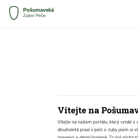
Vítejte na Pošuma
Vítejte na našem portálu, který vznikl
dlouholetá praxí v péči o zuby jsem si v
prevenci a denní hygieně. To byl výcho