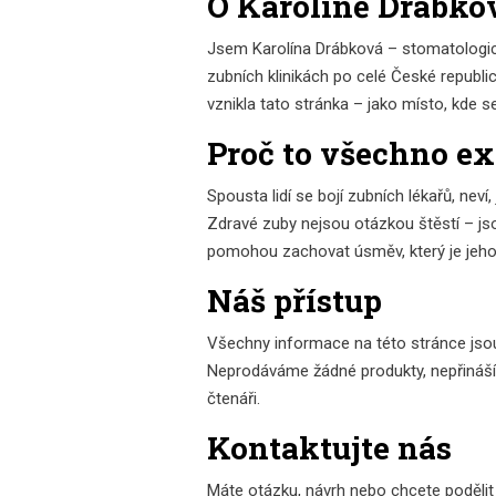
O Karolíně Drábko
Jsem Karolína Drábková – stomatologická
zubních klinikách po celé České republi
vznikla tato stránka – jako místo, kde 
Proč to všechno ex
Spousta lidí se bojí zubních lékařů, neví
Zdravé zuby nejsou otázkou štěstí – js
pomohou zachovat úsměv, který je jeh
Náš přístup
Všechny informace na této stránce jsou
Neprodáváme žádné produkty, nepřináším
čtenáři.
Kontaktujte nás
Máte otázku, návrh nebo chcete podělit