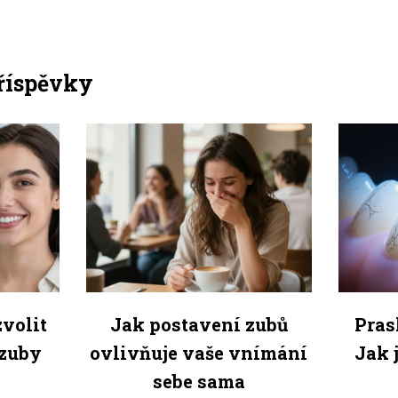
příspěvky
zvolit
Jak postavení zubů
Pras
 zuby
ovlivňuje vaše vnímání
Jak j
sebe sama