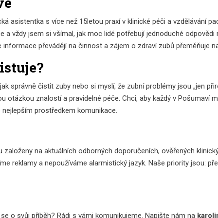
vé
 asistentka s více než 15letou praxí v klinické péči a vzdělávání pa
ce a vždy jsem si všímal, jak moc lidé potřebují jednoduché odpovědi 
se informace převádějí na činnost a zájem o zdraví zubů přeměňuje na
istuje?
, jak správně čistit zuby nebo si myslí, že zubní problémy jsou „jen p
ou otázkou znalostí a pravidelné péče. Chci, aby každý v Pošumaví m
o nejlepším prostředkem komunikace.
 založeny na aktuálních odborných doporučeních, ověřených klinický
e reklamy a nepoužíváme alarmistický jazyk. Naše priority jsou: př
 se o svůj příběh? Rádi s vámi komunikujeme. Napište nám na
karol