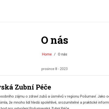
O nás
Home
O nás
prosince 8 - 2023
vská Zubní Péče
 z osobního zájmu o zdraví zubů a úsměvů v regionu Pošumaví. Jako o
šimla, že mnoho lidí hledá spolehlivé, srozumitelné a praktické infor
zí bod pro vytvoření Pošumavská Zubní Péče.