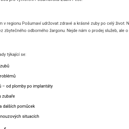
 v regionu Pošumaví udržovat zdravé a krásné zuby po celý život. 
bez zbytečného odborného žargonu. Nejde nám o prodej služeb, ale o
dy týkající se:
 zubů
 problémů
 – od plomby po implantáty
u zubaře
 a dalších pomůcek
a nouzových situacích