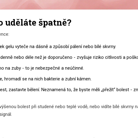
o uděláte špatně?
ence:
k gelu vyteče na dásně a způsobí pálení nebo bílé skvrny.
denně nebo déle než je doporučeno - zvyšuje riziko citlivosti a poško
ímo na zuby - to je nebezpečné a neúčinné.
, hromadí se na nich bakterie a zubní kámen.
est, zastavte bělení. Neznamená to, že byste měli „přežít“ bolest - 
, zvýšenou bolest při studené nebo teplé vodě, nebo vidíte bílé skvrny 
signál.