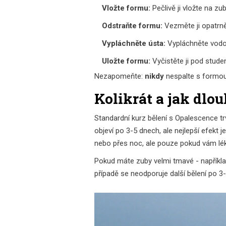
Vložte formu:
Pečlivě ji vložte na zu
Odstraňte formu:
Vezměte ji opatrně
Vypláchněte ústa:
Vypláchněte vodou,
Uložte formu:
Vyčistěte ji pod stud
Nezapomeňte:
nikdy
nespalte s formou v
Kolikrát a jak dlou
Standardní kurz bělení s Opalescence tr
objeví po 3-5 dnech, ale nejlepší efekt 
nebo přes noc, ale pouze pokud vám léka
Pokud máte zuby velmi tmavé - napříkla
případě se neodporuje další bělení po 3-6