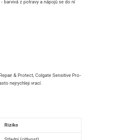
 - barvivá z potravy a nápojů se do ní
epair & Protect, Colgate Sensitive Pro-
to nejrychleji vrací.
Riziko
Střední (citlivost)