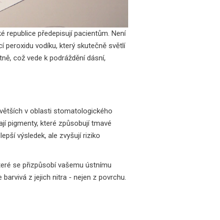
é republice předepisují pacientům. Není
 peroxidu vodíku, který skutečně světlí
atně, což vede k podráždění dásní,
ejvětších v oblasti stomatologického
dají pigmenty, které způsobují tmavé
pší výsledek, ale zvyšují riziko
teré se přizpůsobí vašemu ústnímu
barvivá z jejich nitra - nejen z povrchu.