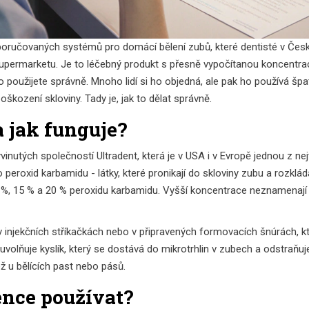
oporučovaných systémů pro domácí bělení zubů, které dentisté v Česk
 supermarketu. Je to léčebný produkt s přesně vypočítanou koncentrací
o použijete správně. Mnoho lidí si ho objedná, ale pak ho používá šp
kození skloviny. Tady je, jak to dělat správně.
a jak funguje?
yvinutých společností Ultradent, která je v USA i v Evropě jednou z n
 peroxid karbamidu - látky, které pronikají do skloviny zubu a rozklá
 %, 15 % a 20 % peroxidu karbamidu. Vyšší koncentrace neznamenají le
 injekčních stříkačkách nebo v připravených formovacích šnúrách, k
volňuje kyslík, který se dostává do mikrotrhlin v zubech a odstraňuje 
ež u bělících past nebo pásů.
nce používat?