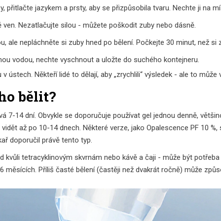
by, přitlačte jazykem a prsty, aby se přizpůsobila tvaru. Nechte ji na 
 ven. Nezatlačujte silou - můžete poškodit zuby nebo dásně.
 ale nepláchněte si zuby hned po bělení. Počkejte 30 minut, než si 
enou vodou, nechte vyschnout a uložte do suchého kontejneru.
 ústech. Někteří lidé to dělají, aby „zrychlili“ výsledek - ale to můž
ho bělit?
vá 7-14 dní. Obvykle se doporučuje používat gel jednou denně, větši
je vidět až po 10-14 dnech. Některé verze, jako Opalescence PF 10 %,
ř doporučil právě tento typ.
d kvůli tetracyklinovým skvrnám nebo kávě a čaji - může být potřeb
 měsících. Příliš časté bělení (častěji než dvakrát ročně) může způsob