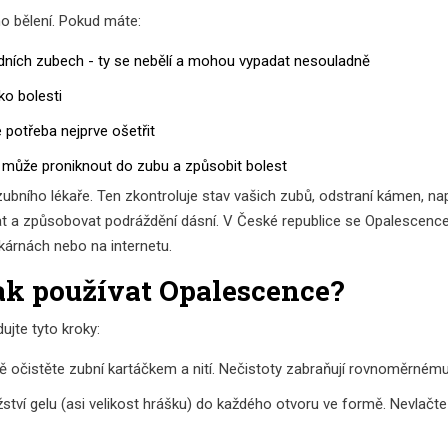
o bělení. Pokud máte:
dních zubech - ty se nebělí a mohou vypadat nesouladně
ko bolesti
 potřeba nejprve ošetřit
může proniknout do zubu a způsobit bolest
 zubního lékaře. Ten zkontroluje stav vašich zubů, odstraní kámen, n
at a způsobovat podráždění dásní. V České republice se Opalescence
ékárnách nebo na internetu.
ak používat Opalescence?
ujte tyto kroky:
 očistěte zubní kartáčkem a nití. Nečistoty zabraňují rovnoměrnému
ví gelu (asi velikost hrášku) do každého otvoru ve formě. Nevlačte p