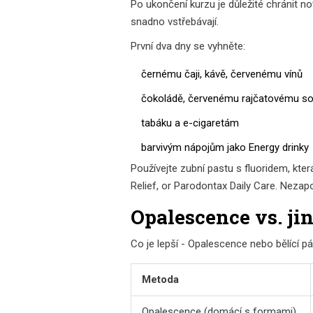
Po ukončení kurzu je důležité chránit no
snadno vstřebávají.
První dva dny se vyhněte:
černému čaji, kávě, červenému vínů
čokoládě, červenému rajčatovému s
tabáku a e-cigaretám
barvivým nápojům jako Energy drinky
Používejte zubní pastu s fluoridem, kt
Relief, or Parodontax Daily Care. Nezap
Opalescence vs. ji
Co je lepší - Opalescence nebo bělící p
Metoda
Opalescence (domácí s formami)