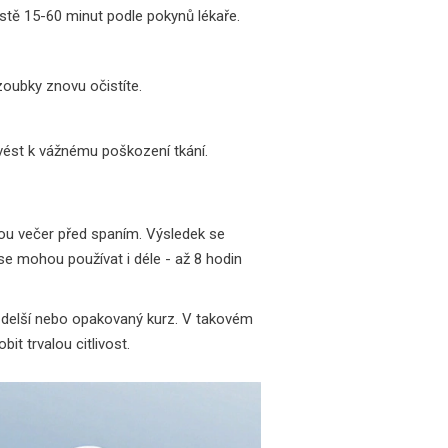
místě 15-60 minut podle pokynů lékaře.
zoubky znovu očistíte.
e vést k vážnému poškození tkání.
nou večer před spaním. Výsledek se
 se mohou používat i déle - až 8 hodin
a delší nebo opakovaný kurz. V takovém
it trvalou citlivost.