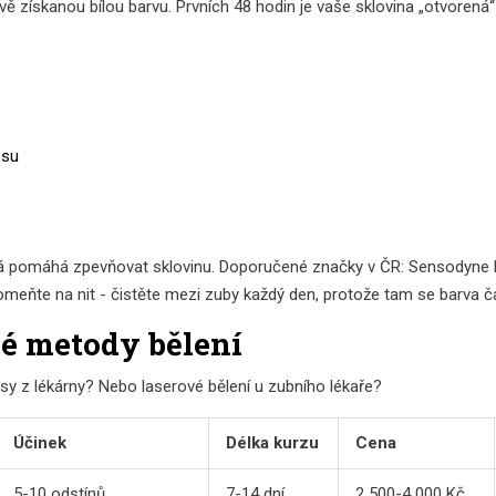
vě získanou bílou barvu. Prvních 48 hodin je vaše sklovina „otvorená“
osu
erá pomáhá zpevňovat sklovinu. Doporučené značky v ČR: Sensodyne R
omeňte na nit - čistěte mezi zuby každý den, protože tam se barva čas
né metody bělení
ásy z lékárny? Nebo laserové bělení u zubního lékaře?
Účinek
Délka kurzu
Cena
5-10 odstínů
7-14 dní
2 500-4 000 Kč