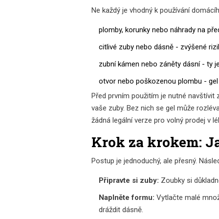
Ne každý je vhodný k používání domácíh
plomby, korunky nebo náhrady na pře
citlivé zuby nebo dásně - zvýšené rizi
zubní kámen nebo záněty dásní - ty je
otvor nebo poškozenou plombu - gel 
Před prvním použitím je nutné navštívit
vaše zuby. Bez nich se gel může rozlév
žádná legální verze pro volný prodej v l
Krok za krokem: J
Postup je jednoduchý, ale přesný. Násled
Připravte si zuby:
Zoubky si důkladně
Naplněte formu:
Vytlačte malé množst
dráždit dásně.