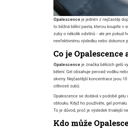
Opalescence
je jedním z nejčastěji d
to běžná bělící pasta, kterou koupíte v
zuby o několik odstínů - ale jen pokud h
neefektivnímu výsledku nebo dokonce poš
Co je Opalescence 
Opalescence
je značka bělících gelů v
bělení. Gel obsahuje peroxid vodíku nebo
skvrny. Nejčastější koncentrace jsou 10
citlivosti zubů.
Opalescence se dodává v podobě gelu v
oblouku. Když ho používáte, gel pomalu u
To je důvod, proč je výsledek trvalejší n
Kdo může Opalesce