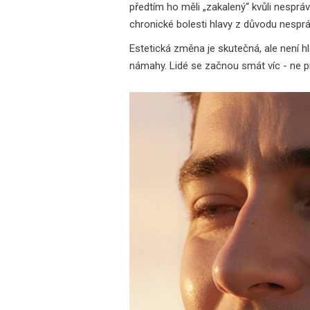
předtím ho měli „zakalený“ kvůli nespráv
chronické bolesti hlavy z důvodu nespráv
Estetická změna je skutečná, ale není h
námahy. Lidé se začnou smát víc - ne pro