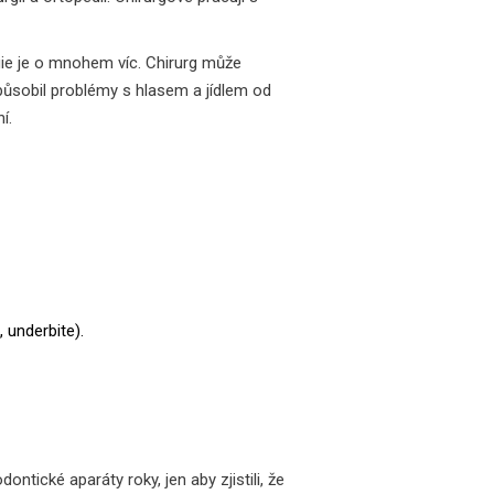
urgie je o mnohem víc. Chirurg může
působil problémy s hlasem a jídlem od
í.
, underbite).
ontické aparáty roky, jen aby zjistili, že