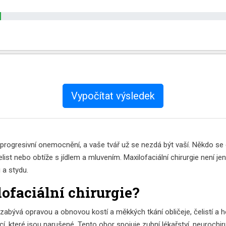
Vypočítat výsledek
rogresivní onemocnění, a vaše tvář už se nezdá být vaší. Někdo se d
st nebo obtíže s jídlem a mluvením. Maxilofaciální chirurgie není jen
i a stydu.
lofaciální chirurgie?
e zabývá opravou a obnovou kostí a měkkých tkání obličeje, čelistí a h
kcí, které jsou narušené. Tento obor spojuje zubní lékařství, neurochiru