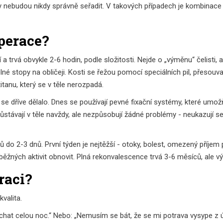
y nebudou nikdy správně seřadit. V takových případech je kombinace o
perace?
trvá obvykle 2-6 hodin, podle složitosti. Nejde o „výměnu“ čelisti, ale
telné stopy na obličeji. Kosti se řežou pomocí speciálních pil, přesou
tanu, který se v těle nerozpadá.
ak se dříve dělalo. Dnes se používají pevné fixační systémy, které umož
zůstávají v těle navždy, ale nezpůsobují žádné problémy - neukazují s
 do 2-3 dnů. První týden je nejtěžší - otoky, bolest, omezený příjem
 běžných aktivit obnovit. Plná rekonvalescence trvá 3-6 měsíců, ale výs
raci?
kvalita.
chat celou noc.“ Nebo: „Nemusím se bát, že se mi potrava vysype z úst.“