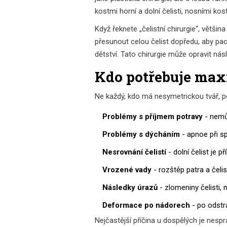
kostmi horní a dolní čelisti, nosními kos
Když řeknete „čelistní chirurgie“, většin
přesunout celou čelist dopředu, aby pa
dětství. Tato chirurgie může opravit n
Kdo potřebuje maxi
Ne každý, kdo má nesymetrickou tvář, po
Problémy s příjmem potravy
- nemůž
Problémy s dýcháním
- apnoe při s
Nesrovnání čelistí
- dolní čelist je p
Vrozené vady
- rozštěp patra a čeli
Následky úrazů
- zlomeniny čelisti,
Deformace po nádorech
- po odstra
Nejčastější příčina u dospělých je nespráv