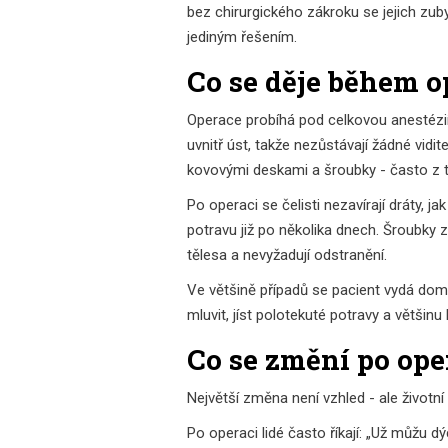
bez chirurgického zákroku se jejich zub
jediným řešením.
Co se děje během o
Operace probíhá pod celkovou anestézií a 
uvnitř úst, takže nezůstávají žádné vidi
kovovými deskami a šroubky - často z ti
Po operaci se čelisti nezavírají dráty, j
potravu již po několika dnech. Šroubky 
tělesa a nevyžadují odstranění.
Ve většině případů se pacient vydá domů
mluvit, jíst polotekuté potravy a většinu
Co se změní po ope
Největší změna není vzhled - ale životní 
Po operaci lidé často říkají: „Už můžu dý