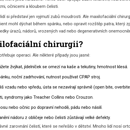
tmi, očnicemi a kloubem čelisti.
a lidí si představí jen vyjmutí zubů moudrosti. Ale maxilofaciální chir
cient mohl dýchat během spánku, nebo opravit rozštěp patra, který z
ásledky úrazů, nádorů, vrozených vad nebo degenerativních onemocněn
lofaciální chirurgii?
třebuje operaci. Ale některé případy jsou jasné:
ete žvýkat, jídelníček se omezí na kaše a tekutiny, hmotnost klesá.
pánku, noční zadrhování, nutnost používat CPAP stroj.
říliš vzadu nebo vpředu, ústa se nezavírají správně (open bite, overbite
sti, syndromy jako Treacher Collins nebo Crouzon.
 nosu nebo očnic po dopravní nehodě, pádu nebo násilí.
nění nádoru z obličeje nebo čelisti zůstávají velké defekty.
né zarovnání čelistí, které se neřešilo v dětství. Mnoho lidí nosí ortod