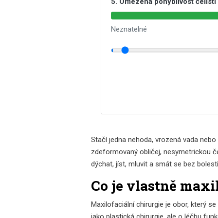
5. Omezená pohyblivost čelisti
Neznatelné
Stačí jedna nehoda, vrozená vada nebo p
zdeformovaný obličej, nesymetrickou čeli
dýchat, jíst, mluvit a smát se bez bolest
Co je vlastně maxi
Maxilofaciální chirurgie je obor, který s
jako plastická chirurgie, ale o léčbu fun