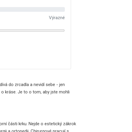
Výrazné
ívá do zrcadla a nevidí sebe - jen
 o kráse. Je to o tom, aby jste mohli
orní části krku. Nejde o estetický zákrok
rgii a ortopedii. Chirurgové pracují s