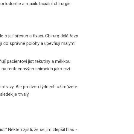
rtodontie a maxilofaciální chirurgie
 o její přesun a fixaci. Chirurg dělá řezy
vají do správné polohy a upevňují malými
ňují pacientovi jíst tekutiny a měkkou
e na rentgenových snímcích jako cizí
 potravy. Ale po dvou týdnech už můžete
ledek je trvalý.
 Někteří zjistí, že se jim zlepšil hlas -