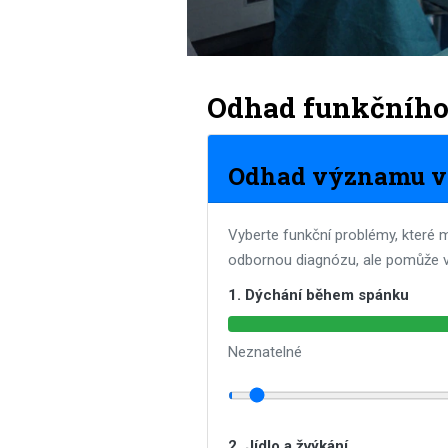
Odhad funkčního 
Odhad významu v
Vyberte funkční problémy, které m
odbornou diagnózu, ale pomůže 
1. Dýchání během spánku
Neznatelné
2. Jídlo a žvýkání