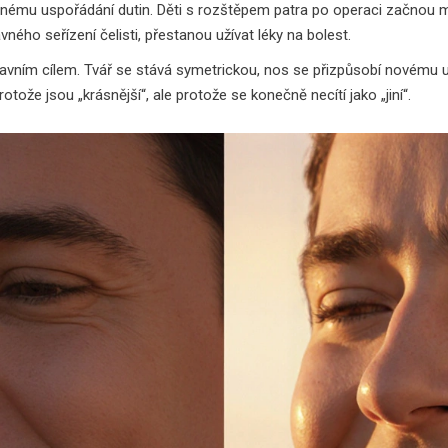
nému uspořádání dutin. Děti s rozštěpem patra po operaci začnou mluv
ného seřízení čelisti, přestanou užívat léky na bolest.
lavním cílem. Tvář se stává symetrickou, nos se přizpůsobí novému usp
tože jsou „krásnější“, ale protože se konečně necítí jako „jiní“.