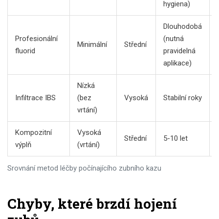
hygiena)
Dlouhodobá
Profesionální
(nutná
Minimální
Střední
fluorid
pravidelná
aplikace)
Nízká
Infiltrace IBS
(bez
Vysoká
Stabilní roky
vrtání)
Kompozitní
Vysoká
Střední
5-10 let
výplň
(vrtání)
Srovnání metod léčby počínajícího zubního kazu
Chyby, které brzdí hojení