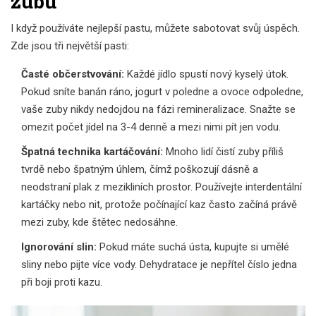
zubů
I když používáte nejlepší pastu, můžete sabotovat svůj úspěch.
Zde jsou tři největší pasti:
Časté občerstvování:
Každé jídlo spustí nový kyselý útok.
Pokud sníte banán ráno, jogurt v poledne a ovoce odpoledne,
vaše zuby nikdy nedojdou na fázi remineralizace. Snažte se
omezit počet jídel na 3-4 denně a mezi nimi pít jen vodu.
Špatná technika kartáčování:
Mnoho lidí čistí zuby příliš
tvrdě nebo špatným úhlem, čímž poškozují dásně a
neodstraní plak z mezikliních prostor. Používejte interdentální
kartáčky nebo nit, protože počínající kaz často začíná právě
mezi zuby, kde štětec nedosáhne.
Ignorování slin:
Pokud máte suchá ústa, kupujte si umělé
sliny nebo pijte více vody. Dehydratace je nepřítel číslo jedna
při boji proti kazu.