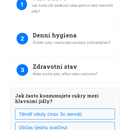
1
Jak často jíte sladkosti nebo pečivo mezi hlavními
jídly?
Denní hygiena
2
Čistíte zuby i mezizubní prostory (nit/kartáček)?
Zdravotní stav
3
Máte suchá ústa, reflux nebo cukrovku?
Jak často konzumujete cukry mezi
hlavními jídly?
Téměř nikdy (max 3x denně)
Občas (jednu svačinu)