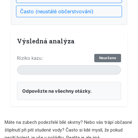
Často (neustálé občerstvování)
Výsledná analýza
Riziko kazu:
Neurčeno
Odpovězte na všechny otázky.
Máte na zubech podezřelé bílé skvrny? Nebo vás trápí občasné
štiplnutí při pití studené vody? Často si lidé myslí, že pokud
necítí bolest, je vše v pořádku. Realita je ale jiná.