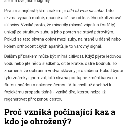
ale má své jasné signály.
Prvním a nejčastějším znakem je
bílá skvrna na zubu
. Tato
skvrna vypadá matně, opacně a liší se od lesklého okolí zdravé
skloviny. Vzniká proto, že minerály (hlavně vápník a fosfáty)
unikají ze struktury zubu a jeho povrch se stává pórovitým.
Pokud se tato skvrna objeví mezi zuby, na hraně u dásně nebo
kolem orthodontických aparátů, je to varovný signál.
Dalším příznakem může být mírná citlivost. Když pijete ledovou
vodu nebo jíte něco sladkého, cítíte krátké, ostré bodnutí. To
znamená, že ochranná vrstva skloviny je oslabená. Pokud byste
tyto známky ignorovali, bílá skvrna postupně změní barvu na
žlutou, hnědou a nakonec černou. V tu chvíli už dochází k
fyzickému propadu tkáně - vzniká díra, kterou nelze již
regenerovat přirozenou cestou.
Proč vzniká počínající kaz a
kdo je ohrožený?