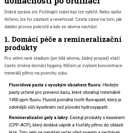
domácnosti po ordinaci
Dobrá zpráva zní: Počínající zubní kaz lze vyléčit. Nebo spíše
řečeno, lze ho zastavit a revertovat. Cesta závisí na tom, jak
daleko proces pokročil a kde se skvrna nachází.
1. Domácí péče a remineralizační
produkty
Pro velmi rané stadium (jen bílá skvrna, žádný propad) stačí
často změna domácí hygieny. Klíčem je zvýšení koncentrace
minerálů přímo na povrchu zubu.
Fluoridová pasta s vysokým obsahem fluoru:
Hledejte
pasty určené pro prevenci kazu, které obsahují minimálně
1450 ppm fluoru. Fluorid pomáhá tvořit fluorapatit, který je
odolnější vůči kyselinám než původní hydroxyapatit.
Remineralizační gely a lakry:
Existují produkty s kaseinem
(CPP-ACP), který dodává vápník a fosfáty přímo do oblasti
léze. Tyto gely se nanášejí večer před spaním a nechávají