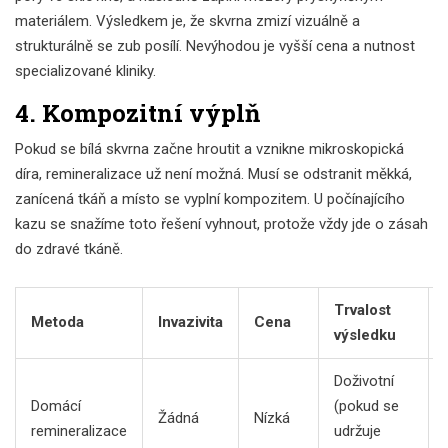
materiálem. Výsledkem je, že skvrna zmizí vizuálně a
strukturálně se zub posílí. Nevýhodou je vyšší cena a nutnost
specializované kliniky.
4. Kompozitní výplň
Pokud se bílá skvrna začne hroutit a vznikne mikroskopická
díra, remineralizace už není možná. Musí se odstranit měkká,
zanícená tkáň a místo se vyplní kompozitem. U počínajícího
kazu se snažíme toto řešení vyhnout, protože vždy jde o zásah
do zdravé tkáně.
Trvalost
Metoda
Invazivita
Cena
výsledku
Doživotní
Domácí
(pokud se
Žádná
Nízká
remineralizace
udržuje