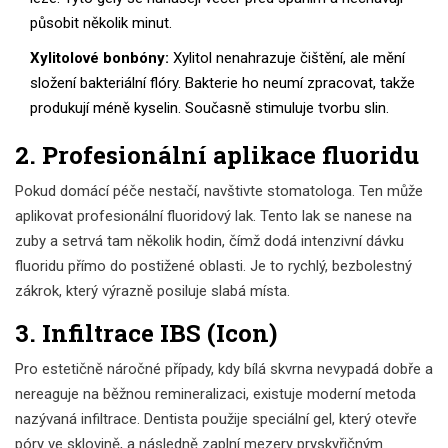
působit několik minut.
Xylitolové bonbóny:
Xylitol nenahrazuje čištění, ale mění
složení bakteriální flóry. Bakterie ho neumí zpracovat, takže
produkují méně kyselin. Současně stimuluje tvorbu slin.
2. Profesionální aplikace fluoridu
Pokud domácí péče nestačí, navštivte stomatologa. Ten může
aplikovat profesionální fluoridový lak. Tento lak se nanese na
zuby a setrvá tam několik hodin, čímž dodá intenzivní dávku
fluoridu přímo do postižené oblasti. Je to rychlý, bezbolestný
zákrok, který výrazně posiluje slabá místa.
3. Infiltrace IBS (Icon)
Pro estetičně náročné případy, kdy bílá skvrna nevypadá dobře a
nereaguje na běžnou remineralizaci, existuje moderní metoda
nazývaná infiltrace. Dentista použije speciální gel, který otevře
póry ve sklovině, a následně zaplní mezery pryskyřičným