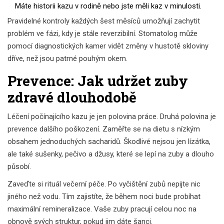
Máte historii kazu v rodině nebo jste měli kaz v minulosti.
Pravidelné kontroly každých šest měsíců umožňují zachytit
problém ve fázi, kdy je stále reverzibilní. Stomatolog může
pomocí diagnostických kamer vidět změny v hustotě skloviny
dříve, než jsou patrné pouhým okem.
Prevence: Jak udržet zuby
zdravé dlouhodobě
Léčení počínajícího kazu je jen polovina práce. Druhá polovina je
prevence dalšího poškození. Zaměřte se na dietu s nízkým
obsahem jednoduchých sacharidů. Škodlivé nejsou jen lízátka,
ale také sušenky, pečivo a džusy, které se lepí na zuby a dlouho
působí.
Zaveďte si rituál večerní péče. Po vyčištění zubů nepijte nic
jiného než vodu. Tím zajistíte, že během noci bude probíhat
maximální remineralizace. Vaše zuby pracují celou noc na
obnově svých struktur, pokud jim dáte šanci.