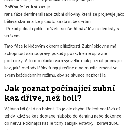
Počínající zubní kaz
je
raná fáze demineralizace zubní skloviny, která se projevuje jako
bělavá skvrna a lze ji často zastavit bez vrtání
. Pokud jednat rychle, můžete si ušetřit návštěvu u dentisty s
vrtákem.
Tato fáze je klíčovým oknem příležitosti. Zubní sklovina má
schopnost samoopravy, pokud ji poskytneme správné
podmínky. V tomto článku vám vysvětlím, jak poznat počínající
kaz, jaké metody léčby fungují reálně a co musíte změnit ve
svém každodenním režimu, aby se situace nezhoršila.
Jak poznat počínající zubní
kaz dříve, než bolí?
Většina lidí čeká na bolest. To je ale chyba. Bolest nastává až
tehdy, když se kaz dostane hluboko do dentinu nebo dokonce
do nervu. Počínající kaz je tichý zabiják estetiky i zdraví zubu,