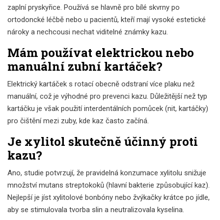
zaplní pryskyřice. Používá se hlavně pro bílé skvrny po
ortodoncké léčbě nebo u pacientů, kteří mají vysoké estetické
nároky a nechcousi nechat viditelné známky kazu.
Mám používat elektrickou nebo
manuální zubní kartáček?
Elektrický kartáček s rotací obecně odstraní více plaku než
manuální, což je výhodné pro prevenci kazu. Důležitější než typ
kartáčku je však použití interdentálních pomůcek (nit, kartáčky)
pro čištění mezi zuby, kde kaz často začíná.
Je xylitol skutečně účinný proti
kazu?
Ano, studie potvrzují, že pravidelná konzumace xylitolu snižuje
množství mutans streptokoků (hlavní bakterie způsobující kaz).
Nejlepší je jíst xylitolové bonbóny nebo žvýkačky krátce po jídle,
aby se stimulovala tvorba slin a neutralizovala kyselina.