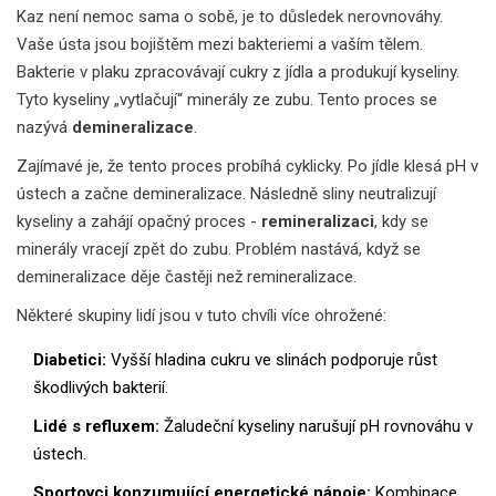
Kaz není nemoc sama o sobě, je to důsledek nerovnováhy.
Vaše ústa jsou bojištěm mezi bakteriemi a vaším tělem.
Bakterie v plaku zpracovávají cukry z jídla a produkují kyseliny.
Tyto kyseliny „vytlačují“ minerály ze zubu. Tento proces se
nazývá
demineralizace
.
Zajímavé je, že tento proces probíhá cyklicky. Po jídle klesá pH v
ústech a začne demineralizace. Následně sliny neutralizují
kyseliny a zahájí opačný proces -
remineralizaci
, kdy se
minerály vracejí zpět do zubu. Problém nastává, když se
demineralizace děje častěji než remineralizace.
Některé skupiny lidí jsou v tuto chvíli více ohrožené:
Diabetici:
Vyšší hladina cukru ve slinách podporuje růst
škodlivých bakterií.
Lidé s refluxem:
Žaludeční kyseliny narušují pH rovnováhu v
ústech.
Sportovci konzumující energetické nápoje:
Kombinace