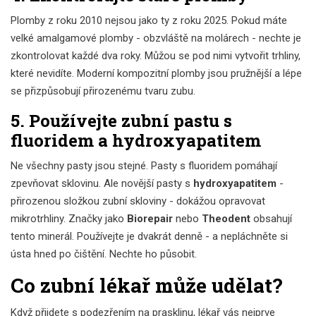
Plomby z roku 2010 nejsou jako ty z roku 2025. Pokud máte
velké amalgamové plomby - obzvláště na molárech - nechte je
zkontrolovat každé dva roky. Můžou se pod nimi vytvořit trhliny,
které nevidíte. Moderní kompozitní plomby jsou pružnější a lépe
se přizpůsobují přirozenému tvaru zubu.
5. Používejte zubní pastu s
fluoridem a hydroxyapatitem
Ne všechny pasty jsou stejné. Pasty s fluoridem pomáhají
zpevňovat sklovinu. Ale novější pasty s
hydroxyapatitem
-
přirozenou složkou zubní skloviny - dokážou opravovat
mikrotrhliny. Značky jako
Biorepair
nebo
Theodent
obsahují
tento minerál. Používejte je dvakrát denně - a nepláchněte si
ústa hned po čištění. Nechte ho působit.
Co zubní lékař může udělat?
Když přijdete s podezřením na prasklinu, lékař vás nejprve