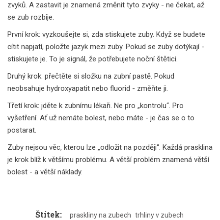
zvyků. A zastavit je znamená změnit tyto zvyky - ne čekat, až
se zub rozbije.
První krok: vyzkoušejte si, zda stiskujete zuby. Když se budete
cítit napjatí, položte jazyk mezi zuby. Pokud se zuby dotýkají -
stiskujete je. To je signál, že potřebujete noční štětici.
Druhý krok: přečtěte si složku na zubní pastě. Pokud
neobsahuje hydroxyapatit nebo fluorid - změňte ji.
Třetí krok: jděte k zubnímu lékaři. Ne pro „kontrolu“. Pro
vyšetření. Ať už nemáte bolest, nebo máte - je čas se o to
postarat.
Zuby nejsou věc, kterou lze „odložit na později“. Každá prasklina
je krok blíž k většímu problému. A větší problém znamená větší
bolest - a větší náklady.
Štítek:
praskliny na zubech
trhliny v zubech