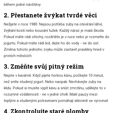
během jedné návštěvy.
2. Přestanete žvýkat tvrdé věci
Nežijete v roce 1980. Nejsou potřeba zuby na otevírání láhví,
žvýkání kostí nebo kousání tužek. Každý náraz je malá škoda.
Pokud máte rádi ořechy, rozdrtěte je v ruce nebo je rozmelte do
jogurtu. Pokud máte rádi led, dejte ho do vody - ne do úst.
Změna tohoto jednoho zvyku může zastavit praskliny hned v
prvních měsících.
3. Změňte svůj pitný režim
Nejste v kavárně. Když pijete horkou kávu, počkejte 10 minut,
než sníte studený jogurt. Nebo naopak. Nechávejte zuby na
klidu. Pokud si musíte vypít kávu a sníst zmrzlinu, udělejte to v
rozumné vzdálenosti - ne v jedné chvíli. Malé pauzy mezi
teplými a studenými potravinami pomáhají sklovině se vyrovnat.
4. Zkontrolujte staré plomby