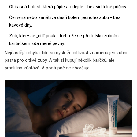
Občasná bolest, která přijde a odejde - bez viditelné příčiny.
Červená nebo zánětlivá dásň kolem jednoho zubu - bez
kávové díry.
Zub, který se „cítí“ jinak - třeba že se při dotyku zubním
kartáčkem zdá méně pevný.
Nejčastější chyba: lidé si myslí, že citlivost znamená jen zubní
pasta pro citlivé zuby. A tak si kupují několik balíčků, ale
prasklina zůstává. A postupně se zhoršuje.