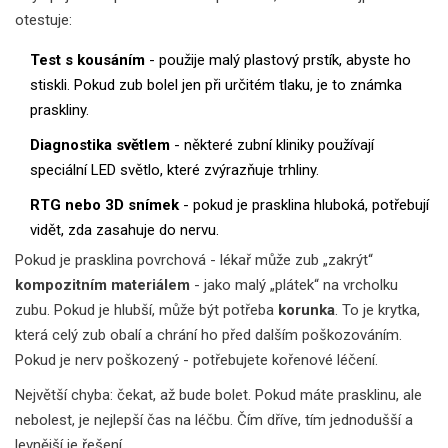
otestuje:
Test s kousáním
- použije malý plastový prstík, abyste ho
stiskli. Pokud zub bolel jen při určitém tlaku, je to známka
praskliny.
Diagnostika světlem
- některé zubní kliniky používají
speciální LED světlo, které zvýrazňuje trhliny.
RTG nebo 3D snímek
- pokud je prasklina hluboká, potřebují
vidět, zda zasahuje do nervu.
Pokud je prasklina povrchová - lékař může zub „zakrýt“
kompozitním materiálem
- jako malý „plátek“ na vrcholku
zubu. Pokud je hlubší, může být potřeba
korunka
. To je krytka,
která celý zub obalí a chrání ho před dalším poškozováním.
Pokud je nerv poškozený - potřebujete kořenové léčení.
Největší chyba: čekat, až bude bolet. Pokud máte prasklinu, ale
nebolest, je nejlepší čas na léčbu. Čím dříve, tím jednodušší a
levnější je řešení.