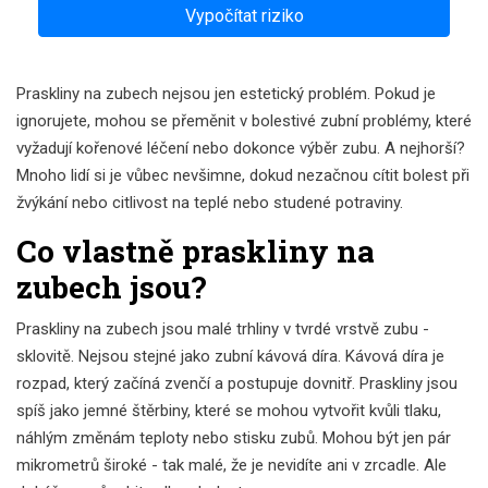
Vypočítat riziko
Praskliny na zubech nejsou jen estetický problém. Pokud je
ignorujete, mohou se přeměnit v bolestivé zubní problémy, které
vyžadují kořenové léčení nebo dokonce výběr zubu. A nejhorší?
Mnoho lidí si je vůbec nevšimne, dokud nezačnou cítit bolest při
žvýkání nebo citlivost na teplé nebo studené potraviny.
Co vlastně praskliny na
zubech jsou?
Praskliny na zubech jsou malé trhliny v tvrdé vrstvě zubu -
sklovitě. Nejsou stejné jako zubní kávová díra. Kávová díra je
rozpad, který začíná zvenčí a postupuje dovnitř. Praskliny jsou
spíš jako jemné štěrbiny, které se mohou vytvořit kvůli tlaku,
náhlým změnám teploty nebo stisku zubů. Mohou být jen pár
mikrometrů široké - tak malé, že je nevidíte ani v zrcadle. Ale