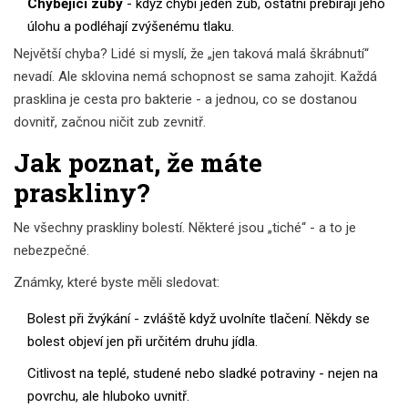
Chybějící zuby
- když chybí jeden zub, ostatní přebírají jeho
úlohu a podléhají zvýšenému tlaku.
Největší chyba? Lidé si myslí, že „jen taková malá škrábnutí“
nevadí. Ale sklovina nemá schopnost se sama zahojit. Každá
prasklina je cesta pro bakterie - a jednou, co se dostanou
dovnitř, začnou ničit zub zevnitř.
Jak poznat, že máte
praskliny?
Ne všechny praskliny bolestí. Některé jsou „tiché“ - a to je
nebezpečné.
Známky, které byste měli sledovat:
Bolest při žvýkání - zvláště když uvolníte tlačení. Někdy se
bolest objeví jen při určitém druhu jídla.
Citlivost na teplé, studené nebo sladké potraviny - nejen na
povrchu, ale hluboko uvnitř.