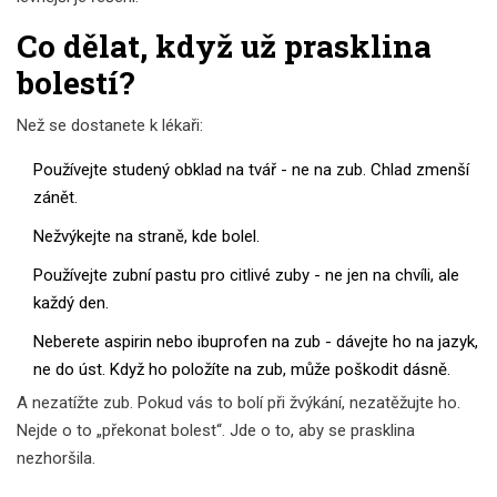
Co dělat, když už prasklina
bolestí?
Než se dostanete k lékaři:
Používejte studený obklad na tvář - ne na zub. Chlad zmenší
zánět.
Nežvýkejte na straně, kde bolel.
Používejte zubní pastu pro citlivé zuby - ne jen na chvíli, ale
každý den.
Neberete aspirin nebo ibuprofen na zub - dávejte ho na jazyk,
ne do úst. Když ho položíte na zub, může poškodit dásně.
A nezatížte zub. Pokud vás to bolí při žvýkání, nezatěžujte ho.
Nejde o to „překonat bolest“. Jde o to, aby se prasklina
nezhoršila.