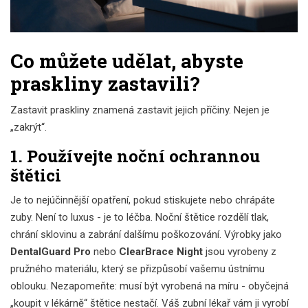
Co můžete udělat, abyste
praskliny zastavili?
Zastavit praskliny znamená zastavit jejich příčiny. Nejen je
„zakrýt“.
1. Používejte noční ochrannou
štětici
Je to nejúčinnější opatření, pokud stiskujete nebo chrápáte
zuby. Není to luxus - je to léčba. Noční štětice rozdělí tlak,
chrání sklovinu a zabrání dalšímu poškozování. Výrobky jako
DentalGuard Pro
nebo
ClearBrace Night
jsou vyrobeny z
pružného materiálu, který se přizpůsobí vašemu ústnímu
oblouku. Nezapomeňte: musí být vyrobená na míru - obyčejná
„koupit v lékárně“ štětice nestačí. Váš zubní lékař vám ji vyrobí