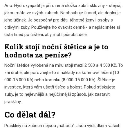
Ano. Hydroxyapatit je přirozená složka zubní skloviny - stejná,
jakou máte ve svých zubech. Neobsahuje fluorid, ale doplňuje
jeho účinek. Je bezpečný pro děti, těhotné ženy i osoby s
citlivými zuby. Používejte ho dvakrát denně - a nepláchněte si
ústa hned po čištění, aby mohl působit déle.
Kolik stojí noční štětice a je to
hodnota za peníze?
Noční štětice vyrobená na míru stojí mezi 2 500 a 4 500 Kč. To
zní drahé, ale porovnejte to s náklady na kořenové léčení (10
000-15 000 Kč) nebo korunku (8 000-15 000 Kč). Štětice je
investice, která vám ušetří tisíce a bolest. Pokud stiskujete
zuby, je to nejlevnější a nejúčinnější způsob, jak zastavit
praskliny.
Co dělat dál?
Praskliny na zubech nejsou „náhoda“. Jsou výsledkem vašich