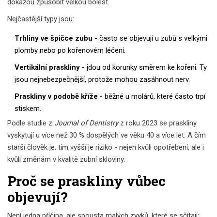
dokážou způsobit velkou bolest.
Nejčastější typy jsou:
Trhliny ve špičce zubu
- často se objevují u zubů s velkými
plomby nebo po kořenovém léčení.
Vertikální praskliny
- jdou od korunky směrem ke kořeni. Ty
jsou nejnebezpečnější, protože mohou zasáhnout nerv.
Praskliny v podobě kříže
- běžné u molárů, které často trpí
stiskem.
Podle studie z
Journal of Dentistry
z roku 2023 se praskliny
vyskytují u více než 30 % dospělých ve věku 40 a více let. A čím
starší člověk je, tím vyšší je riziko - nejen kvůli opotřebení, ale i
kvůli změnám v kvalitě zubní skloviny.
Proč se praskliny vůbec
objevují?
Není jedna příčina, ale spousta malých zvyků, které se sčítají: