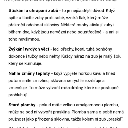
Stiskání a chrápání zubů
- to je nejčastější důvod. Když
spíte a tlačíte zuby proti sobě, vzniká tlak, který může
překročit odolnost skloviny. Některé osoby stiskují zuby i
během dne, když jsou nervózní nebo soustředěné - a ani si
toho nevšimnou.
Žvýkání tvrdých věcí
- led, ořechy, kosti, tuhá bonbóny,
dokonce i tužky nebo nehty. Každý náraz na zub je malý šok,
který se kumuluje.
Náhlé změny teploty
- když vypijete horkou kávu a hned
potom sníte zmrzlinu, sklovina se rychle rozšiřuje a
zmenšuje. To může vytvořit mikrotrhliny, které se postupně
prohlubují.
Staré plomby
- pokud máte velkou amalgamovou plombu,
může se pod ní vytvořit prasklina. Plomba sama o sobě nemá
pružnost jako přirozená sklovina, takže kolem ní zub „praská“.