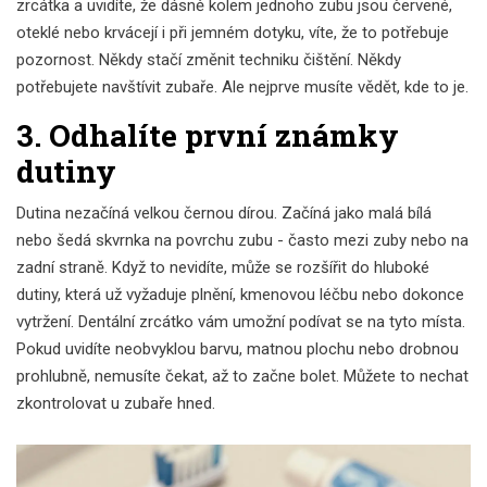
zrcátka a uvidíte, že dásně kolem jednoho zubu jsou červené,
oteklé nebo krvácejí i při jemném dotyku, víte, že to potřebuje
pozornost. Někdy stačí změnit techniku čištění. Někdy
potřebujete navštívit zubaře. Ale nejprve musíte vědět, kde to je.
3. Odhalíte první známky
dutiny
Dutina nezačíná velkou černou dírou. Začíná jako malá bílá
nebo šedá skvrnka na povrchu zubu - často mezi zuby nebo na
zadní straně. Když to nevidíte, může se rozšířit do hluboké
dutiny, která už vyžaduje plnění, kmenovou léčbu nebo dokonce
vytržení. Dentální zrcátko vám umožní podívat se na tyto místa.
Pokud uvidíte neobvyklou barvu, matnou plochu nebo drobnou
prohlubně, nemusíte čekat, až to začne bolet. Můžete to nechat
zkontrolovat u zubaře hned.