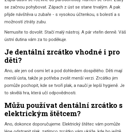
se začnou pohybovat. Zápach z úst se stane trvalým. A pak
přijde návštěva u zubaře - s vysokou účtenkou, s bolestí a s
možností ztráty zubu.
Nemusíte to dovolit. Stačí malý nástroj. A pár vteřin denně. Váš
ústní dutina vám za to poděkuje.
Je dentální zrcátko vhodné i pro
děti?
Ano, ale jen od osmi let a pod dohledem dospělého. Děti mají
menší ústa, takže je potřeba zvolit menší verzi. Zrcátko jim
pomůže pochopit, kde se tvoří plak, a naučí je lepší hygieně. Je
to skvělá hra, která učí odpovědnosti.
Můžu používat dentální zrcátko s
elektrickým štětcem?
Ano, dokonce doporučujeme. Elektrický štětec vám pomůže
lépe odstranit plak, zatímco zrcátko vám ukáže, kde ho ještě