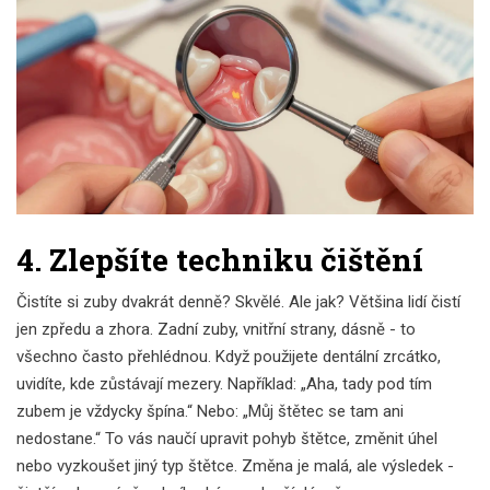
4. Zlepšíte techniku čištění
Čistíte si zuby dvakrát denně? Skvělé. Ale jak? Většina lidí čistí
jen zpředu a zhora. Zadní zuby, vnitřní strany, dásně - to
všechno často přehlédnou. Když použijete dentální zrcátko,
uvidíte, kde zůstávají mezery. Například: „Aha, tady pod tím
zubem je vždycky špína.“ Nebo: „Můj štětec se tam ani
nedostane.“ To vás naučí upravit pohyb štětce, změnit úhel
nebo vyzkoušet jiný typ štětce. Změna je malá, ale výsledek -