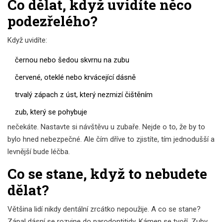
Co dělat, když uvidíte něco
podezřelého?
Když uvidíte:
černou nebo šedou skvrnu na zubu
červené, oteklé nebo krvácející dásně
trvalý zápach z úst, který nezmizí čištěním
zub, který se pohybuje
nečekáte. Nastavte si návštěvu u zubaře. Nejde o to, že by to
bylo hned nebezpečné. Ale čím dříve to zjistíte, tím jednodušší a
levnější bude léčba.
Co se stane, když to nebudete
dělat?
Většina lidí nikdy dentální zrcátko nepoužije. A co se stane?
Zápal dásní se rozvine do parodontitidy. Kámen se tvoří. Zuby