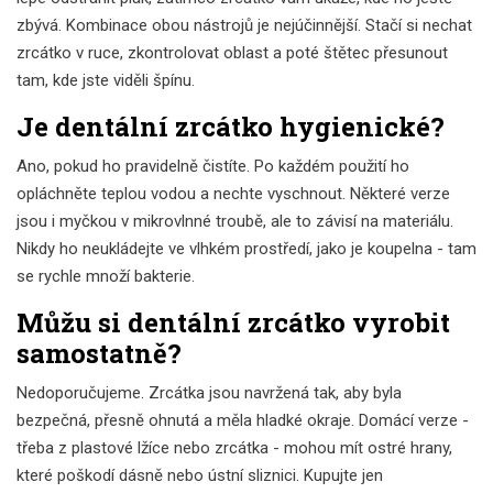
zbývá. Kombinace obou nástrojů je nejúčinnější. Stačí si nechat
zrcátko v ruce, zkontrolovat oblast a poté štětec přesunout
tam, kde jste viděli špínu.
Je dentální zrcátko hygienické?
Ano, pokud ho pravidelně čistíte. Po každém použití ho
opláchněte teplou vodou a nechte vyschnout. Některé verze
jsou i myčkou v mikrovlnné troubě, ale to závisí na materiálu.
Nikdy ho neukládejte ve vlhkém prostředí, jako je koupelna - tam
se rychle množí bakterie.
Můžu si dentální zrcátko vyrobit
samostatně?
Nedoporučujeme. Zrcátka jsou navržená tak, aby byla
bezpečná, přesně ohnutá a měla hladké okraje. Domácí verze -
třeba z plastové lžíce nebo zrcátka - mohou mít ostré hrany,
které poškodí dásně nebo ústní sliznici. Kupujte jen