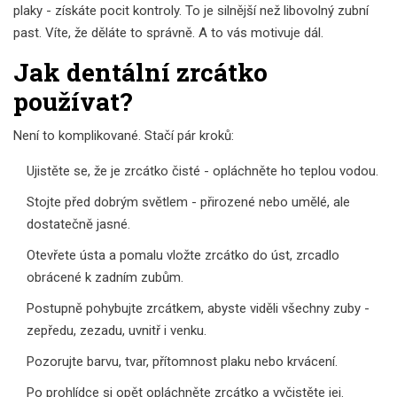
plaky - získáte pocit kontroly. To je silnější než libovolný zubní
past. Víte, že děláte to správně. A to vás motivuje dál.
Jak dentální zrcátko
používat?
Není to komplikované. Stačí pár kroků:
Ujistěte se, že je zrcátko čisté - opláchněte ho teplou vodou.
Stojte před dobrým světlem - přirozené nebo umělé, ale
dostatečně jasné.
Otevřete ústa a pomalu vložte zrcátko do úst, zrcadlo
obrácené k zadním zubům.
Postupně pohybujte zrcátkem, abyste viděli všechny zuby -
zepředu, zezadu, uvnitř i venku.
Pozorujte barvu, tvar, přítomnost plaku nebo krvácení.
Po prohlídce si opět opláchněte zrcátko a vyčistěte jej.