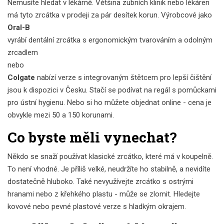
Nemusíte hledat v lékárně. Většina zubních klinik nebo lékáren
má tyto zrcátka v prodeji za pár desítek korun. Výrobcové jako
Oral-B
vyrábí dentální zrcátka s ergonomickým tvarováním a odolným
zrcadlem
nebo
Colgate
nabízí verze s integrovaným štětcem pro lepší čištění
jsou k dispozici v Česku. Stačí se podívat na regál s pomůckami
pro ústní hygienu. Nebo si ho můžete objednat online - cena je
obvykle mezi 50 a 150 korunami.
Co byste měli vynechat?
Někdo se snaží používat klasické zrcátko, které má v koupelně.
To není vhodné. Je příliš velké, neudržíte ho stabilně, a nevidíte
dostatečně hluboko. Také nevyužívejte zrcátko s ostrými
hranami nebo z křehkého plastu - může se zlomit. Hledejte
kovové nebo pevné plastové verze s hladkým okrajem.