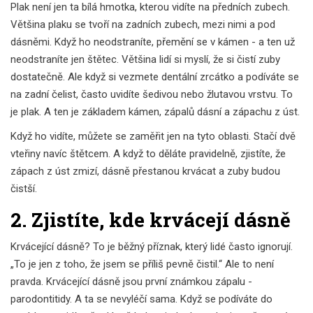
Plak není jen ta bílá hmotka, kterou vidíte na předních zubech.
Většina plaku se tvoří na zadních zubech, mezi nimi a pod
dásněmi. Když ho neodstraníte, přemění se v kámen - a ten už
neodstraníte jen štětec. Většina lidí si myslí, že si čistí zuby
dostatečně. Ale když si vezmete dentální zrcátko a podíváte se
na zadní čelist, často uvidíte šedivou nebo žlutavou vrstvu. To
je plak. A ten je základem kámen, zápalů dásní a zápachu z úst.
Když ho vidíte, můžete se zaměřit jen na tyto oblasti. Stačí dvě
vteřiny navíc štětcem. A když to děláte pravidelně, zjistíte, že
zápach z úst zmizí, dásně přestanou krvácat a zuby budou
čistší.
2. Zjistíte, kde krvácejí dásně
Krvácející dásně? To je běžný příznak, který lidé často ignorují.
„To je jen z toho, že jsem se příliš pevně čistil.“ Ale to není
pravda. Krvácející dásně jsou první známkou zápalu -
parodontitidy. A ta se nevyléčí sama. Když se podíváte do