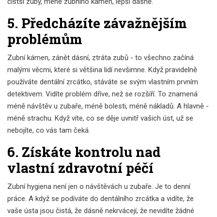
čistší zuby, méně zubního kámen, lepší dásně.
5. Předcházíte závažnějším
problémům
Zubní kámen, zánět dásní, ztráta zubů - to všechno začíná
malými věcmi, které si většina lidí nevšimne. Když pravidelně
používáte dentální zrcátko, stáváte se svým vlastním prvním
detektivem. Vidíte problém dříve, než se rozšíří. To znamená
méně návštěv u zubaře, méně bolesti, méně nákladů. A hlavně -
méně strachu. Když víte, co se děje uvnitř vašich úst, už se
nebojíte, co vás tam čeká.
6. Získáte kontrolu nad
vlastní zdravotní péčí
Zubní hygiena není jen o návštěvách u zubaře. Je to denní
práce. A když se podíváte do dentálního zrcátka a vidíte, že
vaše ústa jsou čistá, že dásně nekrvácejí, že nevidíte žádné