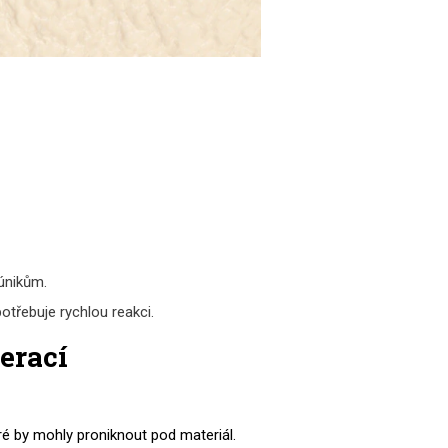
únikům.
 potřebuje rychlou reakci.
erací
ré by mohly proniknout pod materiál.