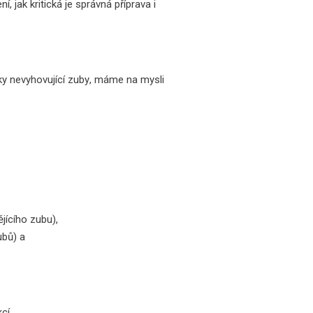
, jak kritická je správná příprava i
ky nevyhovující zuby
, máme na mysli
ějícího zubu
)
,
ubů
)
a
cí.