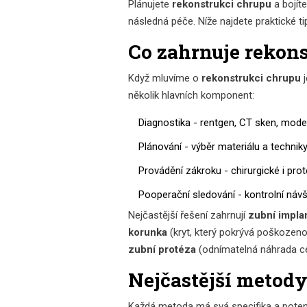
Plánujete
rekonstrukci chrupu
a bojíte
následná péče. Níže najdete praktické 
Co zahrnuje rekon
Když mluvíme o
rekonstrukci chrupu
několik hlavních komponent:
Diagnostika - rentgen, CT sken, mode
Plánování - výběr materiálu a technik
Provádění zákroku - chirurgické i pro
Pooperační sledování - kontrolní náv
Nejčastější řešení zahrnují
zubní impla
korunka
(
kryt, který pokrývá poškozen
zubní protéza
(
odnímatelná náhrada c
Nejčastější metody 
Každá metoda má svá specifika a potenci