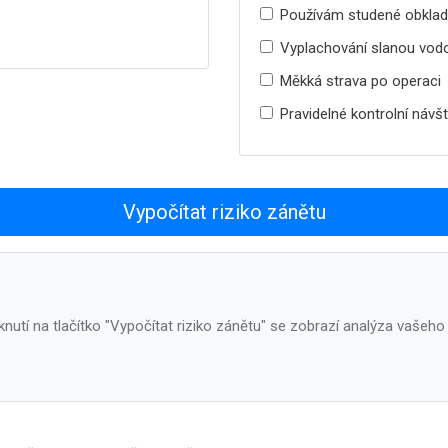
Používám studené obklad
Vyplachování slanou vod
Měkká strava po operaci
Pravidelné kontrolní návš
Vypočítat riziko zánětu
iknutí na tlačítko "Vypočítat riziko zánětu" se zobrazí analýza vašeho r