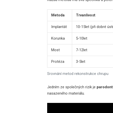
Metoda
Trvanlivost
Implantát
10‑15let (při dobré úst
Korunka
5‑10let
Most
7‑12let
Protéza
3‑5let
Srovnání metod rekonstrukce chrupu
Jedním ze společných rizik je
parodont
nasazeného materiálu.