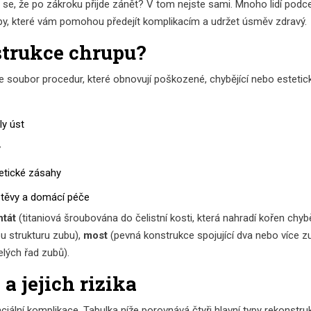
 se, že po zákroku přijde zánět? V tom nejste sami. Mnoho lidí podcení
tipy, které vám pomohou předejít komplikacím a udržet úsměv zdravý.
strukce chrupu?
je
soubor procedur, které obnovují poškozené, chybějící nebo estetic
ly úst
y
tetické zásahy
štěvy a domácí péče
ntát
(
titaniová šroubována do čelistní kosti, která nahradí kořen chyb
ou strukturu zubu
)
,
most
(
pevná konstrukce spojující dva nebo více z
elých řad zubů
)
.
a jejich rizika
ální komplikace. Tabulka níže porovnává čtyři hlavní typy rekonstruk