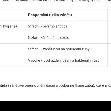
Pooperační riziko zánětu
ní hygieně)
Střední - periimplantitida
Nízké - zánět dásní okolo
Střední - zánět vlivu na sousední zuby
Vysoké - podráždění dásní a bakteriální růst
itida
(
zánětlivé onemocnění dásní a podpůrné tkáně zubu
)
, které mů