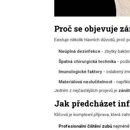
Proč se objevuje z
Existuje několik hlavních důvodů, proč p
Neúplná dezinfekce
- zbytky bakter
Špatná chirurgická technika
- poško
Imunologické faktory
- oslabený imu
Materiálová neslučitelnost
- napřík
Jedním z nejčastějších projevů je
zánět
Jak předcházet inf
Klíčová je komplexní příprava, která zahr
Profesionální čištění zubů
nejméně 1