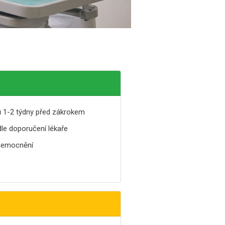
bů 1-2 týdny před zákrokem
dle doporučení lékaře
nemocnění