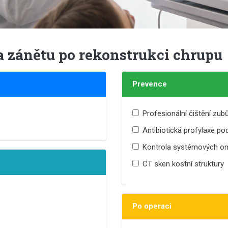
a zánětu po rekonstrukci chrupu
Prevence
Profesionální čištění zu
Antibiotická profylaxe po
Kontrola systémových o
CT sken kostní struktury
Po operaci