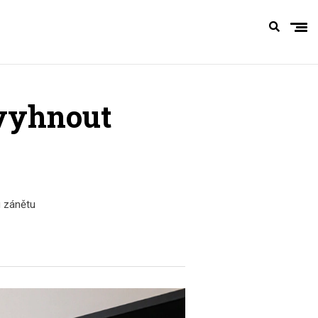
 vyhnout
 zánětu