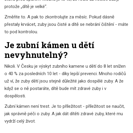
protože „dítě je velké“.
Změňte to. A pak to zkontrolujte za měsíc. Pokud dásně
přestaly krvácet, zuby jsou čisté a dítě se nebrání čištění - máte
to pod kontrolou.
Je zubní kámen u dětí
nevyhnutelný?
Nikoli. V Česku je výskyt zubního kamene u dětí do 8 let snížen
o 40 % za posledních 10 let - díky lepší prevenci. Mnoho rodičů
už ví, že zuby dětí jsou stejně důležité jako dospělé zuby. A že
když se o ně postaráte, dítě bude mít zdravé zuby i v
dospělosti.
Zubní kámen není trest. Je to příležitost - příležitost se naučit,
jak správně péči o zuby. A jak dát dítěti zdravé zuby, které mu
vydrží celý život.