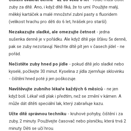
zuby za dítě. Ano, i když dítě říká, že to umí. Použijte malý,
měkký kartáček a malé množství zubní pasty s fluoridem
(velikost hrachu pro děti do 6 let, hrášek pro starší).
Nezakazujte sladké, ale omezujte četnost
- jedna
sušenka denně je v pořádku. Ale když dítě pije šťávu 5x denně,
pak se zuby nezotavují. Nechte dítě pít jen v časech jídel - ne
pořád.
Nečistěte zuby hned po jídle
- pokud dítě jelo sladké nebo
kyselé, počkejte 30 minut. Kyselina z jídla zjemňuje sklovinku
- čištění hned poté ji jen poškozuje.
Navštěvujte zubního lékaře každých 6 měsíců
- ne jen
když bolí. Lékař vidí plak i předtím, než se změní v kámen. A
může dát dítěti speciální lak, který zabraňuje kazu.
Učte dítě správnou techniku
- kruhové pohyby, čištění i za
zuby, 2 minuty. Používejte časovač nebo písničku, která trvá 2
minuty. Děti se učí hrou.