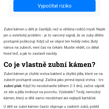
Vypočítat riziko
Zubní kámen u dětí je častější, než si většina rodičů myslí. Nejde
jen o estetický problém - je to varovný signál, že se zuby dítěte
postupně poškozují. Když už se objeví ten hnědý nebo žlutý
nános na zubech, není čas na čekání. Musíte vědět, co dělat
hned teď, a jak to zastavit navždy.
Co je vlastně zubní kámen?
Zubní kámen je ztuhlá vrstva bakterií a zbytků jídla, které se na
zubech postupně usazují. Začíná jako jemná lepivá vrstva - tzv.
zubní plak
. Když ho neodstraníte během 2-3 dnů, začne vápník
ze slin a jídla tvrdnout na povrchu. Výsledek? Tvrdý, nemožný
kámen, který si dítě samo neodstraní ani nejlepší kartáček.
U dětí se zubní kámen často objevuje u zadních zubů, poblíž