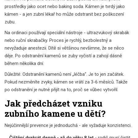
prostředky jako ocet nebo baking soda. Kámen je tvrdý jako
kámen - a jen zubní lékař ho může odstranit bez poškození
zubu.
Na ordinaci používají speciální nástroje - ultrazvukový skrabák
nebo ruční skrabačky. Proces je rychlý, bezbolestný a
nevyžaduje anestezii. Dítě si většinou nevšimne, že se něco
děje. Po odstranění kamenů se zuby vyčistí a zahojí dásně
během několika dní.
Důležité: Odstranění kamenů není „léčba“. Je to jen začátek.
Pokud nezměníte zvyky, kámen se vrátí za 3-6 měsíců. Takže
po odstranění je nutné přijít na to, proč se vůbec vytvořil.
Jak předcházet vzniku
zubního kamene u dětí?
Nejúčinnější prevence je jednoduchá - ale vyžaduje konzistenci.
Čištění dvakrát denně - až do věku 8 let
- rodič musí čistit