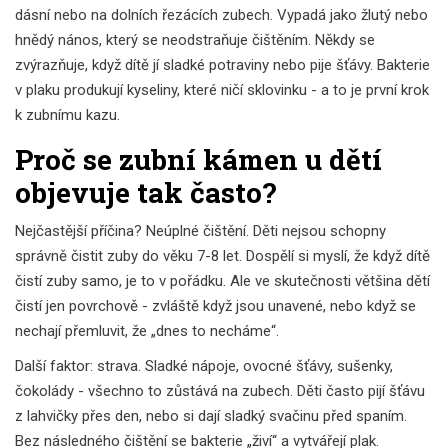
dásní nebo na dolních řezácích zubech. Vypadá jako žlutý nebo
hnědý nános, který se neodstraňuje čištěním. Někdy se
zvýrazňuje, když dítě jí sladké potraviny nebo pije šťávy. Bakterie
v plaku produkují kyseliny, které ničí sklovinku - a to je první krok
k zubnímu kazu.
Proč se zubní kámen u dětí
objevuje tak často?
Nejčastější příčina? Neúplné čištění. Děti nejsou schopny
správně čistit zuby do věku 7-8 let. Dospělí si myslí, že když dítě
čistí zuby samo, je to v pořádku. Ale ve skutečnosti většina dětí
čistí jen povrchově - zvláště když jsou unavené, nebo když se
nechají přemluvit, že „dnes to necháme“.
Další faktor: strava. Sladké nápoje, ovocné šťávy, sušenky,
čokolády - všechno to zůstává na zubech. Děti často pijí šťávu
z lahvičky přes den, nebo si dají sladký svačinu před spaním.
Bez následného čištění se bakterie „živí“ a vytvářejí plak.