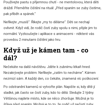
Používejte pastu s příjemnou chutí - ne mentolovou, která děti
dráždí. Přeměňte čištění na rituál: „Před spaním se zuby čistíme,
pak příběh a spánek.“
Neříkejte „musíš“. Říkejte „my to děláme“. Děti se nechají
ovlivnit. Když vidí, že rodič čistí zuby spolu s nimi, přijde jim to
normální. Vyzkoušejte i aplikace s animacemi - některé vás
provedou 2 minutami čištění jako hru.
Když už je kámen tam - co
dál?
Nečekáte na další návštěvu. Jděte k zubnímu lékaři hned.
Nezakrývejte problém. Neříkejte „zatím to necháme“. Kámen
nezmizí sám. A každý den, co čekáte, znamená víc poškození.
Po odstranění kamenů si vytvořte plán. Napište si, kdy dítě jí
sladké, jak často se čistí zuby, kdo to dělá. Sledujte 2 týdny.
Většinou najdete místo, kde se něco zhoršuje. Možná je to
šťáva před spaním. Možná je to to, že rodič už nečistí zuby,