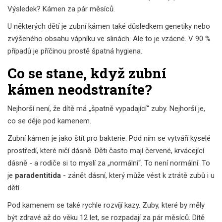
Výsledek? Kámen za pár měsíců.
U některých dětí je zubní kámen také důsledkem genetiky nebo
zvýšeného obsahu vápníku ve slinách. Ale to je vzácné. V 90 %
případů je příčinou prostě špatná hygiena.
Co se stane, když zubní
kámen neodstraníte?
Nejhorší není, že dítě má „špatně vypadající“ zuby. Nejhorší je,
co se děje pod kamenem.
Zubní kámen je jako štít pro bakterie. Pod ním se vytváří kyselé
prostředí, které ničí dásně. Děti často mají červené, krvácející
dásně - a rodiče si to myslí za „normální“. To není normální. To
je
paradentitida
- zánět dásní, který může vést k ztrátě zubů i u
dětí.
Pod kamenem se také rychle rozvíjí kazy. Zuby, které by měly
být zdravé až do věku 12 let, se rozpadají za pár měsíců. Dítě