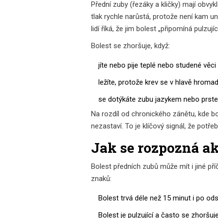
Přední zuby (řezáky a kličky) mají obvy
tlak rychle narůstá, protože není kam un
lidí říká, že jim bolest „připomíná pulzují
Bolest se zhoršuje, když:
jíte nebo pije teplé nebo studené věci
ležíte, protože krev se v hlavě hromad
se dotýkáte zubu jazykem nebo prst
Na rozdíl od chronického zánětu, kde bo
nezastaví. To je klíčový signál, že potřeb
Jak se rozpozná ak
Bolest předních zubů může mít i jiné pří
znaků:
Bolest trvá déle než 15 minut i po od
Bolest je pulzující a často se zhoršuj