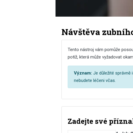
Návštěva zubního 
Tento nástroj vám pomůže posoudit
potíž, která může vyžadovat okamž
Význam:
Je důležité správně 
nebudete léčeni včas.
Zadejte své přízn