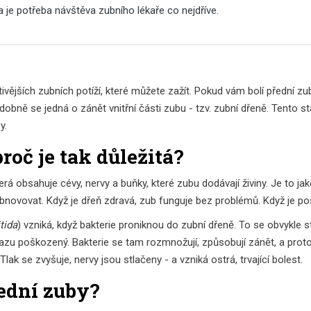
da je potřeba návštěva zubního lékaře co nejdříve.
tivějších zubních potíží, které můžete zažít. Pokud vám bolí přední zu
bně se jedná o zánět vnitřní části zubu - tzv. zubní dřeně. Tento sta
y.
proč je tak důležitá?
rá obsahuje cévy, nervy a buňky, které zubu dodávají živiny. Je to jak
 obnovovat. Když je dřeň zdravá, zub funguje bez problémů. Když je p
tida
) vzniká, když bakterie proniknou do zubní dřeně. To se obvykle 
razu poškozený. Bakterie se tam rozmnožují, způsobují zánět, a proto
lak se zvyšuje, nervy jsou stlačeny - a vzniká ostrá, trvající bolest.
řední zuby?