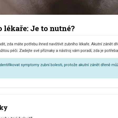
lékaře: Je to nutné?
, zda máte potřebu ihned navštívit zubního lékaře. Akutní zánět dře
itou péči. Zadejte své příznaky a nástroj vám poradí, zda je potřeba
identifikovat symptomy zubní bolesti, protože akutní zánět dřeně mů
aky