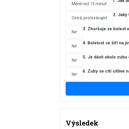
1. Jak d
Méně než 15 minut
2. Jaký 
Ostrá, prořezávající
3. Zhoršuje se bolest 
Ne
4. Bolelost se šíří na j
Ne
5. Je dásň okolo zubu
Ne
6. Zuby se cítí citlivé 
Ne
Výsledek