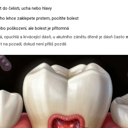
t do čelisti, ucha nebo hlavy
 ho lehce zaklepete prstem, pocítíte bolest
ebo poškození, ale bolest je přítomná
ná, opuchlá a krvácející dásň, u akutního zánětu dřeně je dásň často
n
t na pozadí, dokud není příliš pozdě.