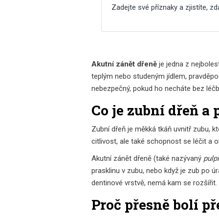
Zadejte své příznaky a zjistíte, z
Akutní zánět dřeně
je jedna z nejboles
teplým nebo studeným jídlem, pravděpodo
nebezpečný, pokud ho necháte bez léčb
Co je zubní dřeň a 
Zubní dřeň je měkká tkáň uvnitř zubu, kte
citlivost, ale také schopnost se léčit a
Akutní zánět dřeně (také nazývaný
pulpi
prasklinu v zubu, nebo když je zub po ú
dentinové vrstvě, nemá kam se rozšířit. T
Proč přesně bolí p