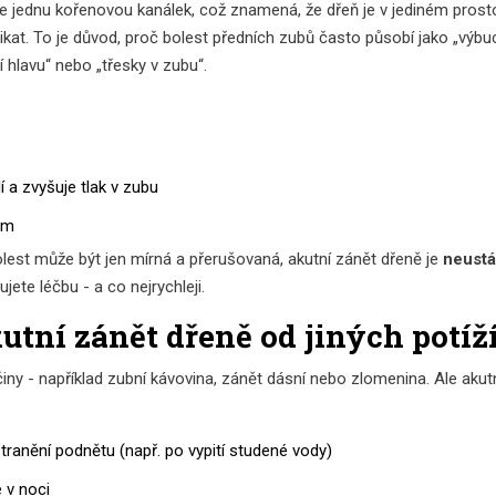
kle jednu kořenovou kanálek, což znamená, že dřeň je v jediném prost
ikat. To je důvod, proč bolest předních zubů často působí jako „výbuc
cí hlavu“ nebo „třesky v zubu“.
í a zvyšuje tlak v zubu
em
lest může být jen mírná a přerušovaná, akutní zánět dřeně je
neustá
ujete léčbu - a co nejrychleji.
utní zánět dřeně od jiných potíž
činy - například zubní kávovina, zánět dásní nebo zlomenina. Ale akut
stranění podnětu (např. po vypití studené vody)
e v noci