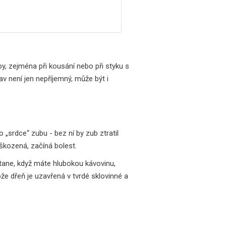
by, zejména při kousání nebo při styku s
v není jen nepříjemný, může být i
o „srdce“ zubu - bez ní by zub ztratil
oškozená, začíná bolest.
stane, když máte hlubokou kávovinu,
že dřeň je uzavřená v tvrdé sklovinné a