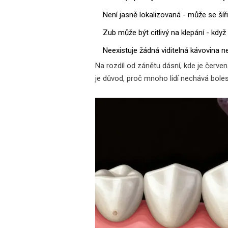
Není jasně lokalizovaná - může se šíři
Zub může být citlivý na klepání - když
Neexistuje žádná viditelná kávovina n
Na rozdíl od zánětu dásní, kde je červe
je důvod, proč mnoho lidí nechává boles