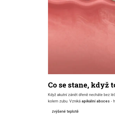
Co se stane, když 
Když akutní zánět dřeně necháte bez léč
kolem zubu. Vzniká
apikální absces
- h
zvýšené teplotě