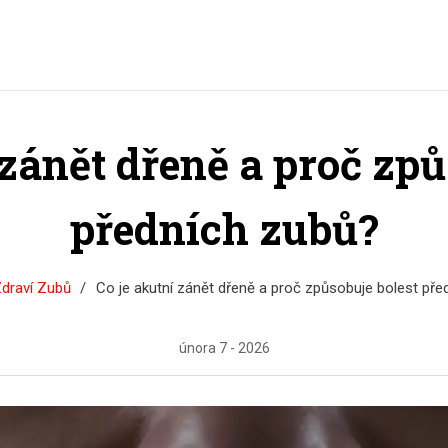
 zánět dřeně a proč způ
předních zubů?
draví Zubů
Co je akutní zánět dřeně a proč způsobuje bolest pře
února 7 - 2026