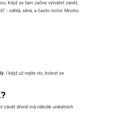
oru. Když se tam začne vytvářet zánět,
h“ - náhlá, silná, a často noční. Mnoho
lý
. I když už nejíte nic, bolest se
í?
ní zánět dřeně má několik unikátních