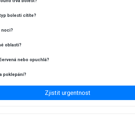
louho trvá bolest?
typ bolesti cítíte?
v noci?
iné oblasti?
 červená nebo opuchlá?
na poklepání?
Zjistit urgentnost