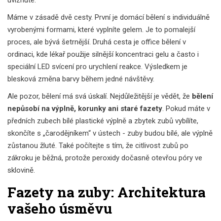
uvíznuté.
Máme v zásadě dvě cesty. První je domácí bělení s individuálně
vyrobenými formami, které vyplníte gelem. Je to pomalejší
proces, ale bývá šetrnější. Druhá cesta je office bělení v
ordinaci, kde lékař použije silnější koncentraci gelu a často i
speciální LED svícení pro urychlení reakce. Výsledkem je
blesková změna barvy během jedné návštěvy.
Ale pozor, bělení má svá úskalí. Nejdůležitější je vědět, že
bělení
nepůsobí na výplně, korunky ani staré fazety
. Pokud máte v
předních zubech bílé plastické výplně a zbytek zubů vybílíte,
skončíte s „čarodějníkem“ v ústech - zuby budou bílé, ale výplně
zůstanou žluté. Také počítejte s tím, že citlivost zubů po
zákroku je běžná, protože peroxidy dočasně otevřou póry ve
sklovině.
Fazety na zuby: Architektura
vašeho úsměvu