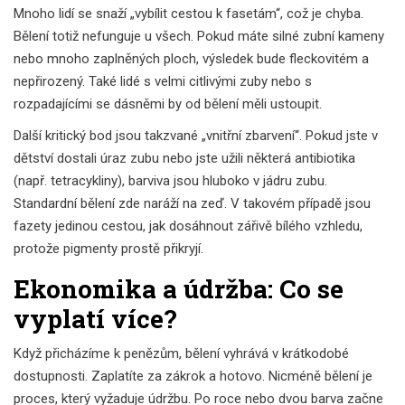
Mnoho lidí se snaží „vybílit cestou k fasetám“, což je chyba.
Bělení totiž nefunguje u všech. Pokud máte silné zubní kameny
nebo mnoho zaplněných ploch, výsledek bude fleckovitém a
nepřirozený. Také lidé s velmi citlivými zuby nebo s
rozpadajícími se dásněmi by od bělení měli ustoupit.
Další kritický bod jsou takzvané „vnitřní zbarvení“. Pokud jste v
dětství dostali úraz zubu nebo jste užili některá antibiotika
(např. tetracykliny), barviva jsou hluboko v jádru zubu.
Standardní bělení zde naráží na zeď. V takovém případě jsou
fazety jedinou cestou, jak dosáhnout zářivě bílého vzhledu,
protože pigmenty prostě přikryjí.
Ekonomika a údržba: Co se
vyplatí více?
Když přicházíme k penězům, bělení vyhrává v krátkodobé
dostupnosti. Zaplatíte za zákrok a hotovo. Nicméně bělení je
proces, který vyžaduje údržbu. Po roce nebo dvou barva začne