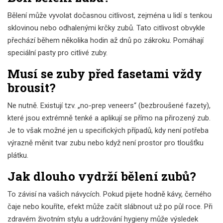
Bělení může vyvolat dočasnou citlivost, zejména u lidí s tenkou
sklovinou nebo odhalenými krčky zubů. Tato citlivost obvykle
přechází během několika hodin až dnů po zákroku. Pomáhají
speciální pasty pro citlivé zuby.
Musí se zuby před fasetami vždy
brousit?
Ne nutně. Existují tzv. „no-prep veneers“ (bezbroušené fazety),
které jsou extrémně tenké a aplikují se přímo na přirozený zub.
Je to však možné jen u specifických případů, kdy není potřeba
výrazně měnit tvar zubu nebo když není prostor pro tloušťku
plátku.
Jak dlouho vydrží bělení zubů?
To závisí na vašich návycích. Pokud pijete hodně kávy, černého
čaje nebo kouříte, efekt může začít slábnout už po půl roce. Při
zdravém životním stylu a udržování hygieny může výsledek