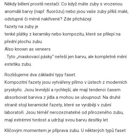
Někdy bělení prostě nestačí. Co když máte zuby s vrozenou
anomálií barvy (např. fluorózu) nebo jsou vaše zuby příliš malé,
odstupné či mírně nakřivené? Zde přicházejí
fazety na zuby
je
tenké plátky z keramiky nebo kompozitu, které se přilepí na
přední plochu zubu
Also known as
veneers
. Tyto „maskovací pásky“ neřeší jen barvu, ale kompletně mění
estetiku zubu.
Rozlišujeme dva základní typy faset.
Kompozitní fazety
jsou vytvářeny přímo v ústech z moderních
pryskyřic. Jsou levnější a rychlejší, ale mají tendenci časem
absorbovat barviva z jídla a mohou se uloupnout. Na druhé
straně stojí
keramické fazety
, které se vyrábějí v zubní
laboratoři. Jsou téměř nerozeznatelné od přirozeného zubu,
mají extrémní tvrdost a udržují svou barvu desítky let.
Klíčovým momentem je příprava zubu. U některých typů faset