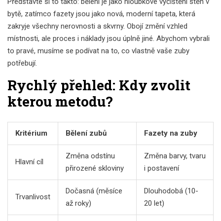
Představte si to takto: bělení je jako hloubkové vyčištění stěn v
bytě, zatímco fazety jsou jako nová, moderní tapeta, která
zakryje všechny nerovnosti a skvrny. Obojí změní vzhled
místnosti, ale proces i náklady jsou úplně jiné. Abychom vybrali
to pravé, musíme se podívat na to, co vlastně vaše zuby
potřebují.
Rychlý přehled: Kdy zvolit
kterou metodu?
Kritérium
Bělení zubů
Fazety na zuby
Změna odstínu
Změna barvy, tvaru
Hlavní cíl
přirozené skloviny
i postavení
Dočasná (měsíce
Dlouhodobá (10-
Trvanlivost
až roky)
20 let)