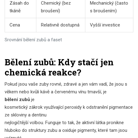
Zásah do
Chemický (bez
Mechanický (často
tkáně
broušení)
s broušením)
Cena
Relativně dostupná
Vyšší investice
Srovnání bělení zubů a faset
Bělení zubů: Kdy stačí jen
chemická reakce?
Pokud jsou vaše zuby rovné, zdravé a jen vám vadí, že jsou s
věkem nebo kvůli kávě a červenému vínu tmavší, je
bělení zubů
je
kosmetický zákrok využívající peroxidy k odstranění pigmentace
ze skloviny a dentinu
nejlogičtější volbou. Funguje to tak, že aktivní látka pronikne
hluboko do struktury zubu a oxiduje pigmenty, které tam jsou