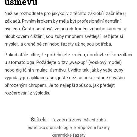
úsměvu
Než se rozhodnete pro jakýkoliv z těchto zákroků, začněte u
základů. Prvním krokem by měla být profesionální dentální
hygiena. Často se stává, že po odstranění zubního kamene a
hloubkovém čištění jsou zuby mnohem světlejší, než jste si
mysleli, a drahé bělení nebo fazety už nejsou potřeba.
Pokud stále cítíte, že potřebujete změnu, domluvte si konzultaci
u stomatologa. Požádejte o tzv. „wax-up“ (voskový model)
nebo digitální simulaci úsměvu. Uvidíte tak, jak by vaše zuby
vypadaly po aplikaci faset, ještě než se cokoli stane s vaším
přirozeným chrupem. Je to nejlepší způsob, jak předejít
rozčarování z výsledku.
Štítek:
fazety na zuby
bělení zubů
estetická stomatologie
kompozitní fazety
keramické fazety