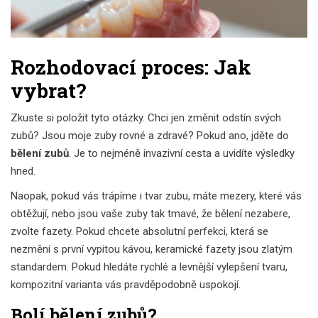
Rozhodovací proces: Jak
vybrat?
Zkuste si položit tyto otázky. Chci jen změnit odstín svých
zubů? Jsou moje zuby rovné a zdravé? Pokud ano, jděte do
bělení zubů
. Je to nejméně invazivní cesta a uvidíte výsledky
hned.
Naopak, pokud vás trápíme i tvar zubu, máte mezery, které vás
obtěžují, nebo jsou vaše zuby tak tmavé, že bělení nezabere,
zvolte fazety. Pokud chcete absolutní perfekci, která se
nezmění s první vypitou kávou, keramické fazety jsou zlatým
standardem. Pokud hledáte rychlé a levnější vylepšení tvaru,
kompozitní varianta vás pravděpodobně uspokojí.
Bolí bělení zubů?