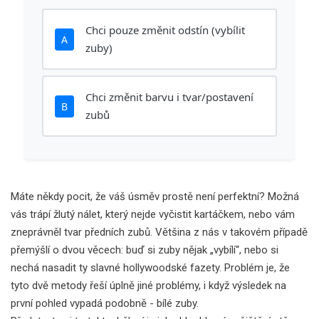
Chci pouze změnit odstín (vybílit
A
zuby)
Chci změnit barvu i tvar/postavení
B
zubů
Máte někdy pocit, že váš úsměv prostě není perfektní? Možná
vás trápí žlutý nálet, který nejde vyčistit kartáčkem, nebo vám
zneprávněl tvar předních zubů. Většina z nás v takovém případě
přemýšlí o dvou věcech: buď si zuby nějak „vybílí“, nebo si
nechá nasadit ty slavné hollywoodské fazety. Problém je, že
tyto dvě metody řeší úplně jiné problémy, i když výsledek na
první pohled vypadá podobně - bílé zuby.