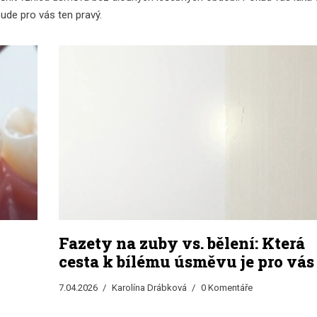
bude pro vás ten pravý.
Fazety na zuby vs. bělení: Která
cesta k bílému úsměvu je pro vás
správná?
7.04.2026
Karolína Drábková
0 Komentáře