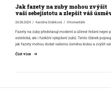
Jak fazety na zuby mohou zvýšit
vaši sebejistotu a zlepšit váš úsmě
26.06.2024
Karolína Drábková
0 Komentáře
Fazety na zuby představují moderní a účinné řešení nejen 
estetická, ale i funkční vylepšení zubů. Tento článek popisuj
jak fazety mohou dodat vašemu úsměvu krásu a zvýšit vaš
sebejistotu v osobním i profesionálním životě.
Číst více