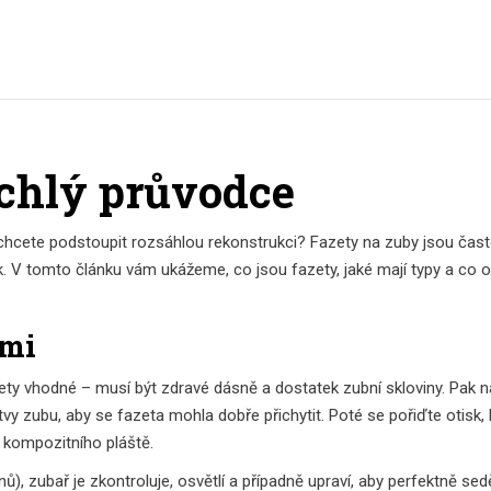
ychlý průvodce
nechcete podstoupit rozsáhlou rekonstrukci? Fazety na zuby jsou čas
rok. V tomto článku vám ukážeme, co jsou fazety, jaké mají typy a co 
ami
azety vhodné – musí být zdravé dásně a dostatek zubní skloviny. Pak n
y zubu, aby se fazeta mohla dobře přichytit. Poté se pořiďte otisk, 
o kompozitního pláště.
, zubař je zkontroluje, osvětlí a případně upraví, aby perfektně sedě