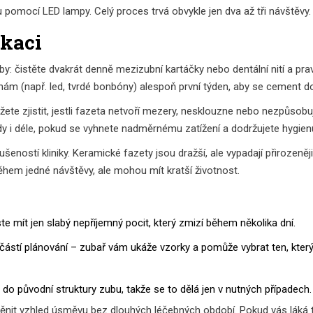
pomocí LED lampy. Celý proces trvá obvykle jen dva až tři návštěvy.
ikaci
y: čistěte dvakrát denně mezizubní kartáčky nebo dentální nití a pra
ám (např. led, tvrdé bonbóny) alespoň první týden, aby se cement dob
te zjistit, jestli fazeta netvoří mezery, nesklouzne nebo nezpůsobuje
dy i déle, pokud se vyhnete nadměrnému zatížení a dodržujete hygien
ušeností kliniky. Keramické fazety jsou dražší, ale vypadají přirozeněj
 během jedné návštěvy, ale mohou mít kratší životnost.
ste mít jen slabý nepříjemný pocit, který zmizí během několika dní.
částí plánování – zubař vám ukáže vzorky a pomůže vybrat ten, kter
 do původní struktury zubu, takže se to dělá jen v nutných případech.
měnit vzhled úsměvu bez dlouhých léčebných období. Pokud vás láká t