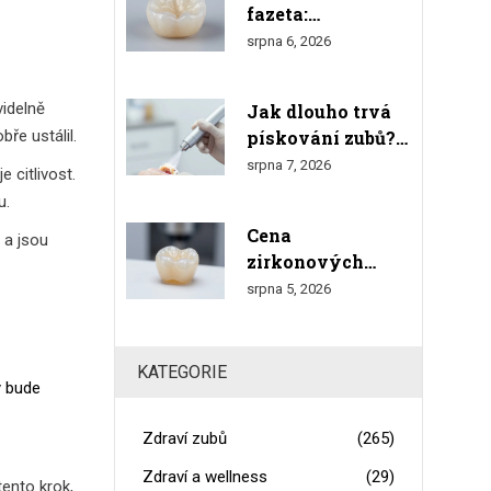
fazeta:
Realistický
srpna 6, 2026
vzhled, tloušťka a
srovnání s
videlně
Jak dlouho trvá
přírodními zuby
ře ustálil.
pískování zubů?
Čas, proces a co
srpna 7, 2026
 citlivost.
čekat
u.
Cena
i a jsou
zirkonových
korunek v roce
srpna 5, 2026
2026: Kompletní
přehled nákladů a
srovnání
KATEGORIE
ý bude
Zdraví zubů
(265)
Zdraví a wellness
(29)
ento krok,