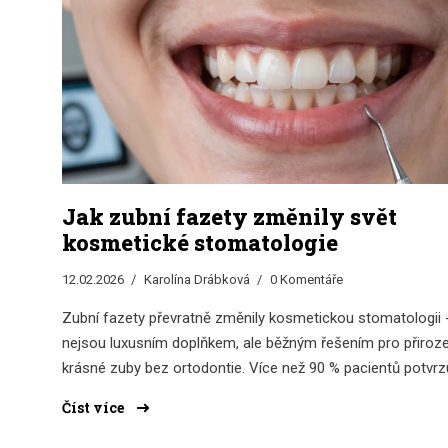
Jak zubní fazety změnily svět
kosmetické stomatologie
12.02.2026
Karolína Drábková
0 Komentáře
Zubní fazety převratně změnily kosmetickou stomatologii 
nejsou luxusním doplňkem, ale běžným řešením pro přiroz
krásné zuby bez ortodontie. Více než 90 % pacientů potvrz
zvýšenou sebevědomost a kvalitu úsměvu.
Číst více