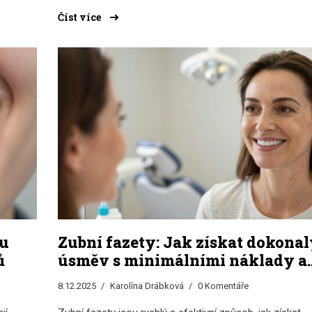
Číst více
ou
Zubní fazety: Jak získat dokona
ů
úsměv s minimálními náklady a
maximálním efektem
8.12.2025
Karolína Drábková
0 Komentáře