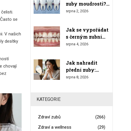
zuby moudrosti?
výsledkem
Kompletní
srpna 2, 2026
elisti.
průvodce růstem,
 Často se
bolestmi a
Jak se vypořádat
odstraněním
ii
. V našich
s černým zubním
ly desítky
kamenem doma:
srpna 4, 2026
Bezpečné metody
a varování
ností
Jak nahradit
e chovají
přední zuby:
 bez
Estetické fazety,
srpna 8, 2026
korunky a
implantáty
KATEGORIE
Zdraví zubů
(266)
Zdraví a wellness
(29)