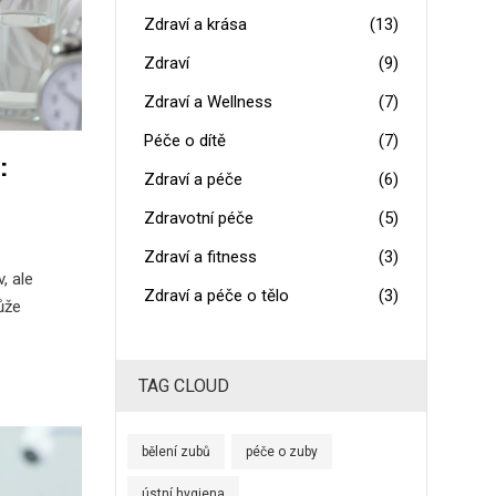
Zdraví a krása
(13)
Zdraví
(9)
Zdraví a Wellness
(7)
Péče o dítě
(7)
:
Zdraví a péče
(6)
Zdravotní péče
(5)
Zdraví a fitness
(3)
, ale
Zdraví a péče o tělo
(3)
ůže
TAG CLOUD
bělení zubů
péče o zuby
ústní hygiena