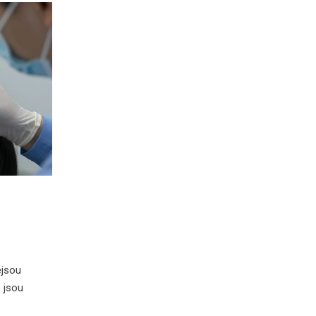
ejsou
é jsou