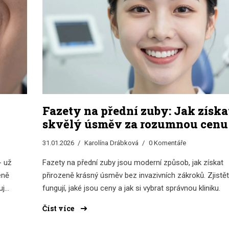
Fazety na přední zuby: Jak získa
skvělý úsměv za rozumnou cenu
31.01.2026
Karolína Drábková
0 Komentáře
- už
Fazety na přední zuby jsou moderní způsob, jak získat
eně
přirozeně krásný úsměv bez invazivních zákroků. Zjistět
uje
fungují, jaké jsou ceny a jak si vybrat správnou kliniku.
Číst více