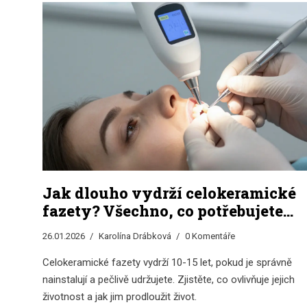
Jak dlouho vydrží celokeramické
fazety? Všechno, co potřebujete
vědět o trvanlivosti a údržbě
26.01.2026
Karolína Drábková
0 Komentáře
Celokeramické fazety vydrží 10-15 let, pokud je správně
nainstalují a pečlivě udržujete. Zjistěte, co ovlivňuje jejich
životnost a jak jim prodloužit život.