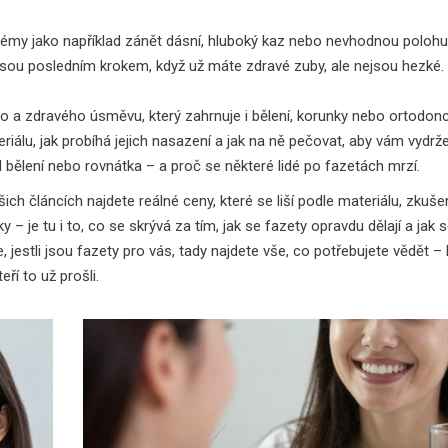
lémy jako například zánět dásní, hluboký kaz nebo nevhodnou polohu č
y jsou posledním krokem, když už máte zdravé zuby, ale nejsou hezké.
 a zdravého úsměvu, který zahrnuje i bělení, korunky nebo ortodonc
eriálu, jak probíhá jejich nasazení a jak na ně pečovat, aby vám vydrže
klad bělení nebo rovnátka – a proč se některé lidé po fazetách mrzí.
ašich článcích najdete reálné ceny, které se liší podle materiálu, zkuše
 je tu i to, co se skrývá za tím, jak se fazety opravdu dělají a jak s
 jestli jsou fazety pro vás, tady najdete vše, co potřebujete vědět –
eří to už prošli.