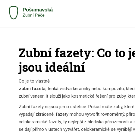
Zubní fazety: Co to j
jsou ideální
Co je to vlastně
zubní fazeta
,
tenká vrstva keramiky nebo kompozitu, která
zubní veneer
, it
slouží jako kosmetické řešení pro zuby, kte
Zubní fazety nejsou jen o estetice. Pokud máte zuby, které 
vypadají zkráceně, fazety mohou vytvořit rovnoměrný, přiro
celokeramické fazety
,
ty nejlepší z hlediska přirozenosti a
se dají přímo v ústech vytvářet, celokeramické se vyrábějí 