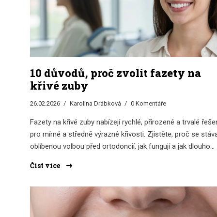
10 důvodů, proč zvolit fazety na
křivé zuby
26.02.2026
Karolína Drábková
0 Komentáře
Fazety na křivé zuby nabízejí rychlé, přirozené a trvalé řeše
pro mírné a středně výrazné křivosti. Zjistěte, proč se stáva
oblíbenou volbou před ortodoncií, jak fungují a jak dlouho
vydrží.
Číst více