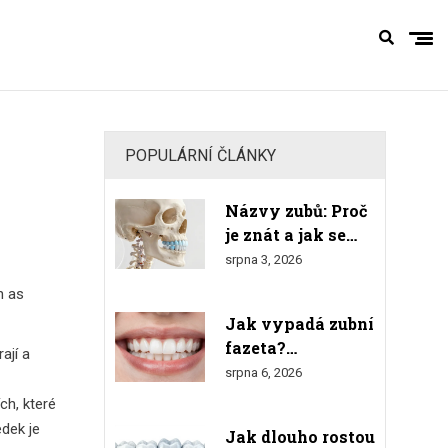
POPULÁRNÍ ČLÁNKY
o
Názvy zubů: Proč
je znát a jak se
orientovat v
srpna 3, 2026
číslování
n as
Jak vypadá zubní
fazeta?
ají a
Kompletní
srpna 6, 2026
průvodce
ch, které
vzhledem,
edek je
Jak dlouho rostou
materiály a