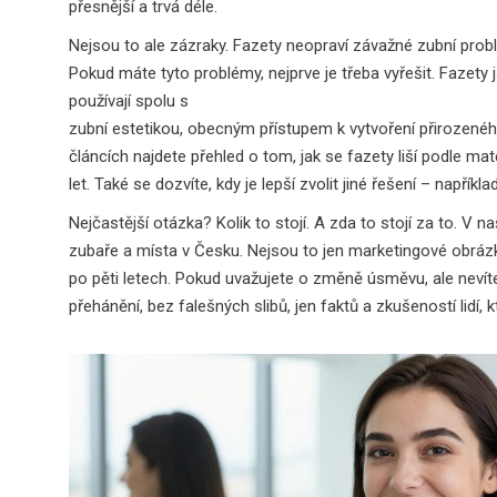
přesnější a trvá déle.
Nejsou to ale zázraky. Fazety neopraví závažné zubní prob
Pokud máte tyto problémy, nejprve je třeba vyřešit. Fazet
používají spolu s
zubní estetikou
,
obecným přístupem k vytvoření přirozeného
článcích najdete přehled o tom, jak se fazety liší podle mat
let. Také se dozvíte, kdy je lepší zvolit jiné řešení – napří
Nejčastější otázka? Kolik to stojí. A zda to stojí za to. V n
zubaře a místa v Česku. Nejsou to jen marketingové obrázky –
po pěti letech. Pokud uvažujete o změně úsměvu, ale nevíte,
přehánění, bez falešných slibů, jen faktů a zkušeností lidí, kt