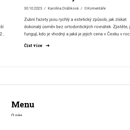
30.10.2025
Karolína Drábková
0 Komentáře
Zubní fazety jsou rychlý a estetický způsob, jak získat
ší
dokonalý úsměv bez ortodontických rovnátek. Zjistěte, 
 20
fungují, kdo je vhodný a jaká je jejich cena v Česku v ro
2025.
Číst více
Menu
O nás
Obchodní podmínky
Zásady ochrany soukromí