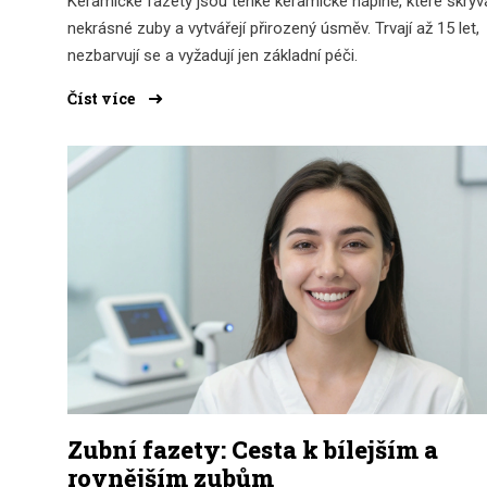
Keramické fazety jsou tenké keramické náplně, které skrýva
nekrásné zuby a vytvářejí přirozený úsměv. Trvají až 15 let,
nezbarvují se a vyžadují jen základní péči.
Číst více
Zubní fazety: Cesta k bílejším a
rovnějším zubům