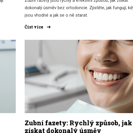
jí
Zubní fazety jsou rychlý a efektivní způsob, jak získat
dokonalý úsměv bez ortodoncie. Zjistěte, jak fungují, kd
jsou vhodné a jak se o ně starat.
Číst více
Zubní fazety: Rychlý způsob, jak
získat dokonalý úsměv