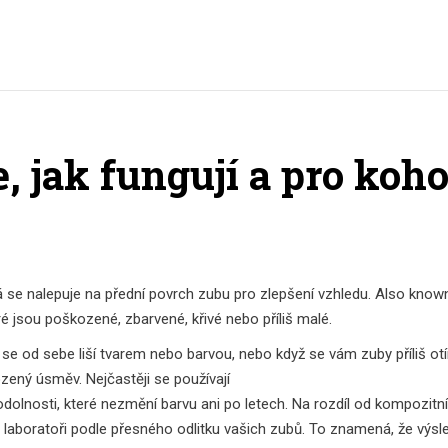
e, jak fungují a pro koh
 se nalepuje na přední povrch zubu pro zlepšení vzhledu
. Also know
ré jsou poškozené, zbarvené, křivé nebo příliš malé
.
se od sebe liší tvarem nebo barvou, nebo když se vám zuby příliš otír
zený úsměv. Nejčastěji se používají
 odolnosti, které nezmění barvu ani po letech
. Na rozdíl od kompozitní
v laboratoři podle přesného odlitku vašich zubů. To znamená, že výsl