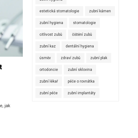
estetická stomatologie
zubní kámen
zubní hygiena
stomatologie
citlivost zubů
čištění zubů
zubní kaz
dentální hygiena
úsměv
zdraví zubů
zubní plak
t
ortodoncie
zubní sklovina
zubní lékař
péče o rovnátka
zubní péče
zubní implantáty
e, jak