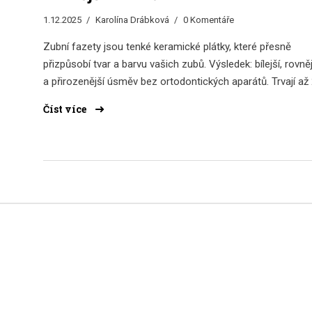
1.12.2025
Karolína Drábková
0 Komentáře
Zubní fazety jsou tenké keramické plátky, které přesně
přizpůsobí tvar a barvu vašich zubů. Výsledek: bílejší, rovněj
a přirozenější úsměv bez ortodontických aparátů. Trvají až
let a mění sebevědomí.
Číst více