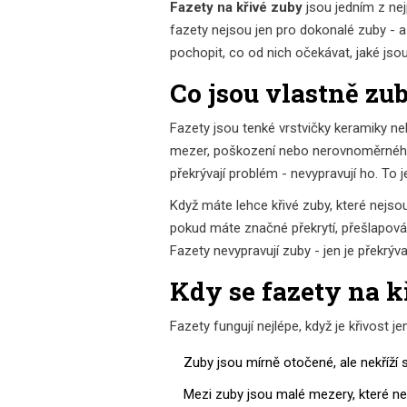
Fazety na křivé zuby
jsou jedním z nej
fazety nejsou jen pro dokonalé zuby - a
pochopit, co od nich očekávat, jaké jsou
Co jsou vlastně zu
Fazety jsou tenké vrstvičky keramiky nebo
mezer, poškození nebo nerovnoměrného 
překrývají problém - nevypravují ho. To je
Když máte lehce křivé zuby, které nejso
pokud máte značné překrytí, přešlapován
Fazety nevypravují zuby - jen je překrývaj
Kdy se fazety na k
Fazety fungují nejlépe, když je křivost je
Zuby jsou mírně otočené, ale nekříží 
Mezi zuby jsou malé mezery, které neo