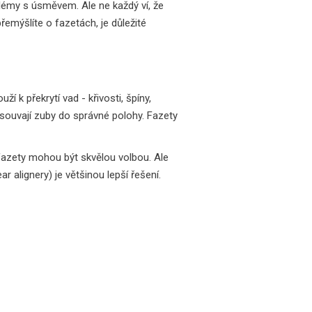
blémy s úsměvem. Ale ne každý ví, že
emýšlíte o fazetách, je důležité
í k překrytí vad - křivosti, špíny,
ouvají zuby do správné polohy. Fazety
 fazety mohou být skvělou volbou. Ale
 alignery) je většinou lepší řešení.