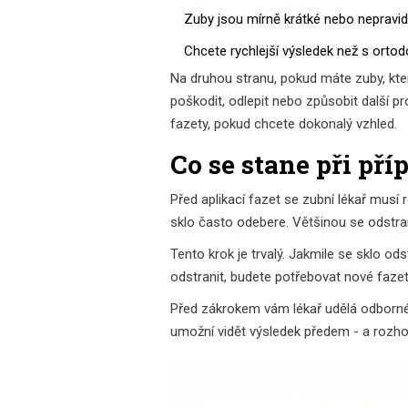
Zuby jsou mírně krátké nebo nepravid
Chcete rychlejší výsledek než s ortodon
Na druhou stranu, pokud máte zuby, kter
poškodit, odlepit nebo způsobit další 
fazety, pokud chcete dokonalý vzhled.
Co se stane při pří
Před aplikací fazet se zubní lékař musí 
sklo často odebere. Většinou se odstran
Tento krok je trvalý. Jakmile se sklo o
odstranit, budete potřebovat nové fazet
Před zákrokem vám lékař udělá odborné 
umožní vidět výsledek předem - a rozhodn