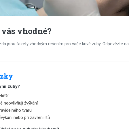
o vás vhodné?
 zda jsou fazety vhodným řešením pro vaše křivé zuby. Odpovězte na 
ázky
vými zuby?
kříží
 neovlivňují žvýkání
ravidelného tvaru
 žvýkání nebo při zavření rtů