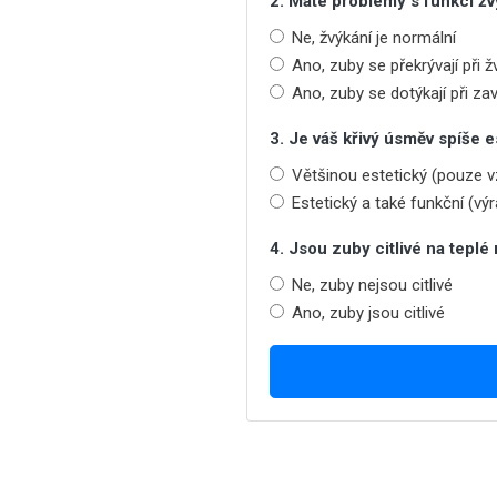
2. Máte problémy s funkcí ž
Ne, žvýkání je normální
Ano, zuby se překrývají při ž
Ano, zuby se dotýkají při zav
3. Je váš křivý úsměv spíše 
Většinou estetický (pouze 
Estetický a také funkční (vý
4. Jsou zuby citlivé na tepl
Ne, zuby nejsou citlivé
Ano, zuby jsou citlivé