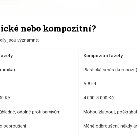
mické nebo kompozitní?
ozdíly jsou významné:
fazety
Kompozitní fazety
eramika)
Plastická směs (kompozit
5-8 let
00 Kč
4 000-8 000 Kč
růhledné, odolné proti barvivům
Mohou žlutnout, poškrábat 
ce odbroušení
Méně odbroušení, někdy a