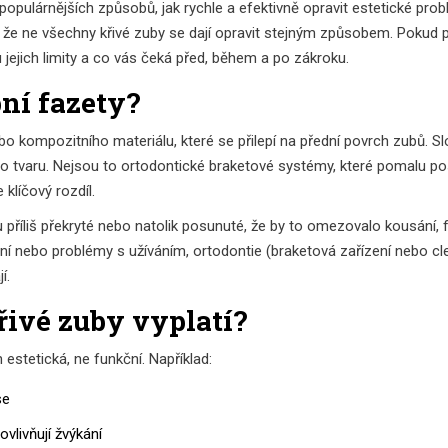
populárnějších způsobů, jak rychle a efektivně opravit estetické pro
 že ne všechny křivé zuby se dají opravit stejným způsobem. Pokud př
 jejich limity a co vás čeká před, během a po zákroku.
bní fazety?
 kompozitního materiálu, které se přilepí na přední povrch zubů. Slouž
tvaru. Nejsou to ortodontické braketové systémy, které pomalu pos
 klíčový rozdíl.
u příliš překryté nebo natolik posunuté, že by to omezovalo kousání,
í nebo problémy s užíváním, ortodontie (braketová zařízení nebo clear
í.
řivé zuby vyplatí?
n estetická, ne funkční. Například:
se
vlivňují žvýkání