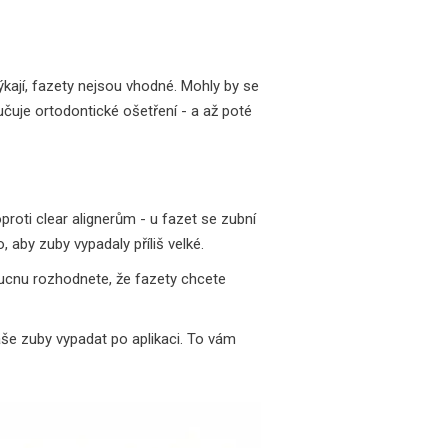
ýkají, fazety nejsou vhodné. Mohly by se
čuje ortodontické ošetření - a až poté
oproti clear alignerům - u fazet se zubní
aby zuby vypadaly příliš velké.
doucnu rozhodnete, že fazety chcete
še zuby vypadat po aplikaci. To vám