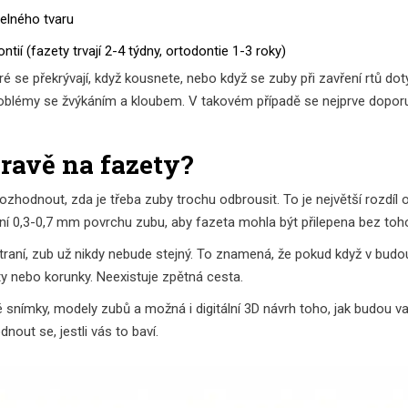
elného tvaru
tií (fazety trvají 2-4 týdny, ortodontie 1-3 roky)
é se překrývají, když kousnete, nebo když se zuby při zavření rtů dot
problémy se žvýkáním a kloubem. V takovém případě se nejprve doporu
pravě na fazety?
rozhodnout, zda je třeba zuby trochu odbrousit. To je největší rozdíl 
í 0,3-0,7 mm povrchu zubu, aby fazeta mohla být přilepena bez toho, 
dstraní, zub už nikdy nebude stejný. To znamená, že pokud když v bu
y nebo korunky. Neexistuje zpětná cesta.
snímky, modely zubů a možná i digitální 3D návrh toho, jak budou va
out se, jestli vás to baví.