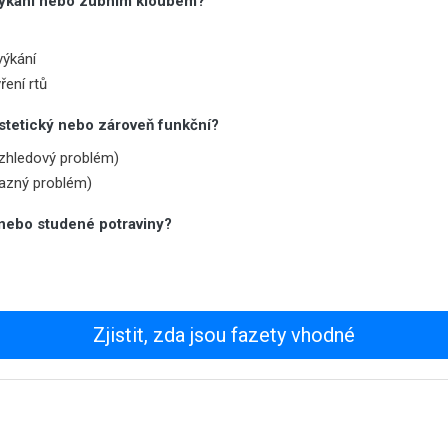
výkání nebo zubním kloubem?
výkání
ření rtů
estetický nebo zároveň funkční?
vzhledový problém)
razný problém)
é nebo studené potraviny?
Zjistit, zda jsou fazety vhodné