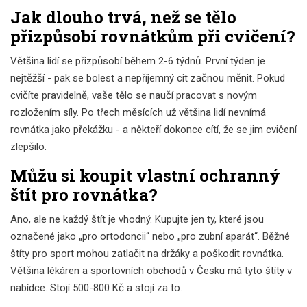
Jak dlouho trvá, než se tělo
přizpůsobí rovnátkům při cvičení?
Většina lidí se přizpůsobí během 2-6 týdnů. První týden je
nejtěžší - pak se bolest a nepříjemný cit začnou měnit. Pokud
cvičíte pravidelně, vaše tělo se naučí pracovat s novým
rozložením síly. Po třech měsících už většina lidí nevnímá
rovnátka jako překážku - a někteří dokonce cítí, že se jim cvičení
zlepšilo.
Můžu si koupit vlastní ochranný
štít pro rovnátka?
Ano, ale ne každý štít je vhodný. Kupujte jen ty, které jsou
označené jako „pro ortodoncii“ nebo „pro zubní aparát“. Běžné
štíty pro sport mohou zatlačit na držáky a poškodit rovnátka.
Většina lékáren a sportovních obchodů v Česku má tyto štíty v
nabídce. Stojí 500-800 Kč a stojí za to.