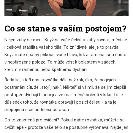
Co se stane s vaším postojem?
Nejen zuby se mění. Když se vaše čelist a zuby rovnají, mění se
i celková stabilita vašeho těla. To zní divně, ale je to pravda.
Když máte špatný příkous, vaše hlava, krk a ramena jsou často
v nepřirozené poloze. To může vést k bolestem v zádech,
křečím v ramenou nebo špatnému dýchání.
Řada lidí, kteří nosí rovnátka déle než rok, říká, že po jejich
odstranění cítí, že „stojí jinak“. Někteří si všimli, že se jim zlepšil
postoj, že dýchají hlouběji a že mají méně bolestí v krku. To je
důsledek toho, že rovnátka opravují i pozici čelisti - a ta je
propojená s celou tělesnou osou.
Co to znamená pro cvičení? Pokud máte rovnátka, můžete se
cvičit lépe - protože vaše tělo se postupně vyrovnává. Nejde jen