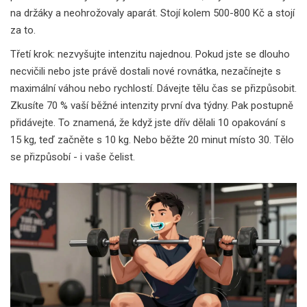
na držáky a neohrožovaly aparát. Stojí kolem 500-800 Kč a stojí
za to.
Třetí krok: nezvyšujte intenzitu najednou. Pokud jste se dlouho
necvičili nebo jste právě dostali nové rovnátka, nezačínejte s
maximální váhou nebo rychlostí. Dávejte tělu čas se přizpůsobit.
Zkusíte 70 % vaší běžné intenzity první dva týdny. Pak postupně
přidávejte. To znamená, že když jste dřív dělali 10 opakování s
15 kg, teď začněte s 10 kg. Nebo běžte 20 minut místo 30. Tělo
se přizpůsobí - i vaše čelist.