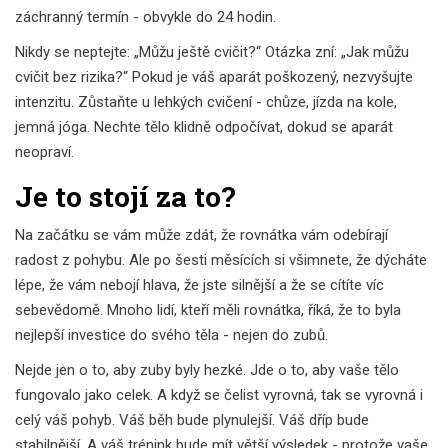
záchranný termín - obvykle do 24 hodin.
Nikdy se neptejte: „Můžu ještě cvičit?“ Otázka zní: „Jak můžu
cvičit bez rizika?“ Pokud je váš aparát poškozený, nezvyšujte
intenzitu. Zůstaňte u lehkých cvičení - chůze, jízda na kole,
jemná jóga. Nechte tělo klidně odpočívat, dokud se aparát
neopraví.
Je to stojí za to?
Na začátku se vám může zdát, že rovnátka vám odebírají
radost z pohybu. Ale po šesti měsících si všimnete, že dýcháte
lépe, že vám nebojí hlava, že jste silnější a že se cítíte víc
sebevědomě. Mnoho lidí, kteří měli rovnátka, říká, že to byla
nejlepší investice do svého těla - nejen do zubů.
Nejde jen o to, aby zuby byly hezké. Jde o to, aby vaše tělo
fungovalo jako celek. A když se čelist vyrovná, tak se vyrovná i
celý váš pohyb. Váš běh bude plynulejší. Váš dříp bude
stabilnější. A váš trénink bude mít větší výsledek - protože vaše