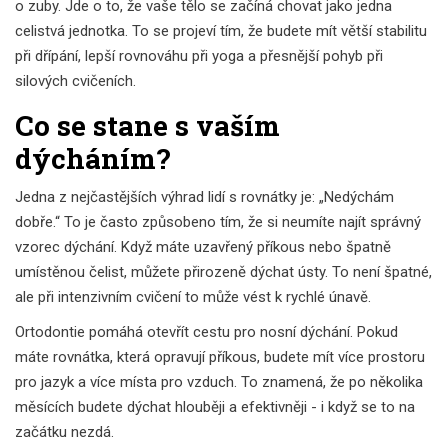
o zuby. Jde o to, že vaše tělo se začíná chovat jako jedna
celistvá jednotka. To se projeví tím, že budete mít větší stabilitu
při dřípání, lepší rovnováhu při yoga a přesnější pohyb při
silových cvičeních.
Co se stane s vaším
dýcháním?
Jedna z nejčastějších výhrad lidí s rovnátky je: „Nedýchám
dobře.“ To je často způsobeno tím, že si neumíte najít správný
vzorec dýchání. Když máte uzavřený příkous nebo špatně
umístěnou čelist, můžete přirozeně dýchat ústy. To není špatné,
ale při intenzivním cvičení to může vést k rychlé únavě.
Ortodontie pomáhá otevřít cestu pro nosní dýchání. Pokud
máte rovnátka, která opravují příkous, budete mít více prostoru
pro jazyk a více místa pro vzduch. To znamená, že po několika
měsících budete dýchat hlouběji a efektivněji - i když se to na
začátku nezdá.