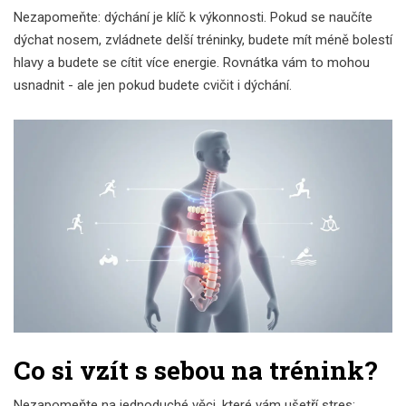
Nezapomeňte: dýchání je klíč k výkonnosti. Pokud se naučíte
dýchat nosem, zvládnete delší tréninky, budete mít méně bolestí
hlavy a budete se cítit více energie. Rovnátka vám to mohou
usnadnit - ale jen pokud budete cvičit i dýchání.
Co si vzít s sebou na trénink?
Nezapomeňte na jednoduché věci, které vám ušetří stres: