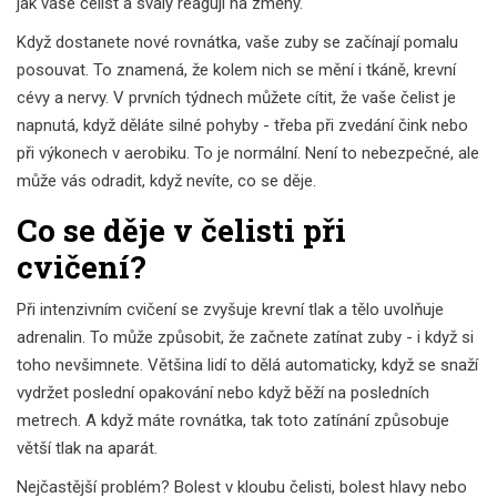
jak vaše čelist a svaly reagují na změny.
Když dostanete nové rovnátka, vaše zuby se začínají pomalu
posouvat. To znamená, že kolem nich se mění i tkáně, krevní
cévy a nervy. V prvních týdnech můžete cítit, že vaše čelist je
napnutá, když děláte silné pohyby - třeba při zvedání čink nebo
při výkonech v aerobiku. To je normální. Není to nebezpečné, ale
může vás odradit, když nevíte, co se děje.
Co se děje v čelisti při
cvičení?
Při intenzivním cvičení se zvyšuje krevní tlak a tělo uvolňuje
adrenalin. To může způsobit, že začnete zatínat zuby - i když si
toho nevšimnete. Většina lidí to dělá automaticky, když se snaží
vydržet poslední opakování nebo když běží na posledních
metrech. A když máte rovnátka, tak toto zatínání způsobuje
větší tlak na aparát.
Nejčastější problém? Bolest v kloubu čelisti, bolest hlavy nebo