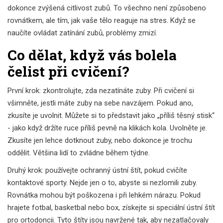
dokonce zvýšená citlivost zubů. To všechno není způsobeno
rovnátkem, ale tím, jak vaše tělo reaguje na stres. Když se
naučíte ovládat zatínání zubů, problémy zmizí.
Co dělat, když vás bolela
čelist při cvičení?
První krok: zkontrolujte, zda nezatínáte zuby. Při cvičení si
všimněte, jestli máte zuby na sebe navzájem. Pokud ano,
zkusíte je uvolnit. Můžete si to představit jako „příliš těsný stisk“
- jako když držíte ruce příliš pevně na klikách kola. Uvolněte je.
Zkusíte jen lehce dotknout zuby, nebo dokonce je trochu
oddělit. Většina lidí to zvládne během týdne.
Druhý krok: používejte ochranný ústní štít, pokud cvičíte
kontaktové sporty. Nejde jen o to, abyste si nezlomili zuby.
Rovnátka mohou být poškozena i při lehkém nárazu. Pokud
hrajete fotbal, basketbal nebo box, získejte si speciální ústní štít
pro ortodoncii. Tyto štíty jsou navržené tak, aby nezatlačovaly