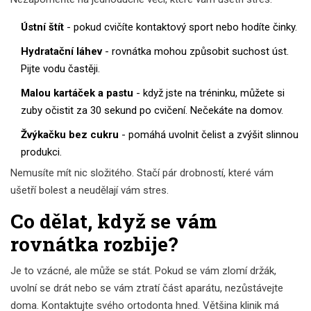
Ústní štít
- pokud cvičíte kontaktový sport nebo hodíte činky.
Hydratační láhev
- rovnátka mohou způsobit suchost úst.
Pijte vodu častěji.
Malou kartáček a pastu
- když jste na tréninku, můžete si
zuby očistit za 30 sekund po cvičení. Nečekáte na domov.
Žvýkačku bez cukru
- pomáhá uvolnit čelist a zvýšit slinnou
produkci.
Nemusíte mít nic složitého. Stačí pár drobností, které vám
ušetří bolest a neudělají vám stres.
Co dělat, když se vám
rovnátka rozbije?
Je to vzácné, ale může se stát. Pokud se vám zlomí držák,
uvolní se drát nebo se vám ztratí část aparátu, nezůstávejte
doma. Kontaktujte svého ortodonta hned. Většina klinik má