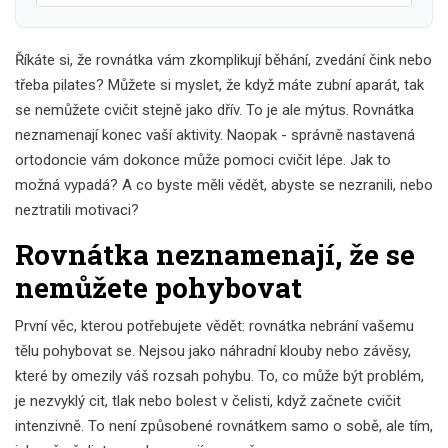
Říkáte si, že rovnátka vám zkomplikují běhání, zvedání čink nebo
třeba pilates? Můžete si myslet, že když máte zubní aparát, tak
se nemůžete cvičit stejně jako dřív. To je ale mýtus. Rovnátka
neznamenají konec vaší aktivity. Naopak - správně nastavená
ortodoncie vám dokonce může pomoci cvičit lépe. Jak to
možná vypadá? A co byste měli vědět, abyste se nezranili, nebo
neztratili motivaci?
Rovnátka neznamenají, že se
nemůžete pohybovat
První věc, kterou potřebujete vědět: rovnátka nebrání vašemu
tělu pohybovat se. Nejsou jako náhradní klouby nebo závěsy,
které by omezily váš rozsah pohybu. To, co může být problém,
je nezvyklý cit, tlak nebo bolest v čelisti, když začnete cvičit
intenzivně. To není způsobené rovnátkem samo o sobě, ale tím,