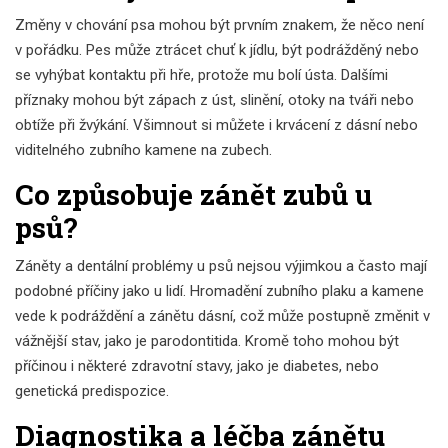
Změny v chování psa mohou být prvním znakem, že něco není
v pořádku. Pes může ztrácet chuť k jídlu, být podrážděný nebo
se vyhýbat kontaktu při hře, protože mu bolí ústa. Dalšími
příznaky mohou být zápach z úst, slinění, otoky na tváři nebo
obtíže při žvýkání. Všimnout si můžete i krvácení z dásní nebo
viditelného zubního kamene na zubech.
Co způsobuje zánět zubů u
psů?
Záněty a dentální problémy u psů nejsou výjimkou a často mají
podobné příčiny jako u lidí. Hromadění zubního plaku a kamene
vede k podráždění a zánětu dásní, což může postupně změnit v
vážnější stav, jako je parodontitida. Kromě toho mohou být
příčinou i některé zdravotní stavy, jako je diabetes, nebo
genetická predispozice.
Diagnostika a léčba zánětu