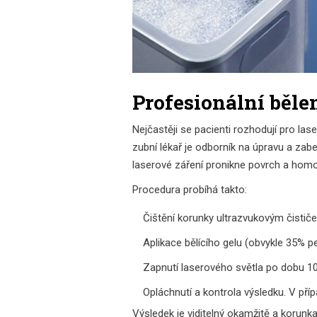
Profesionální běle
Nejčastěji se pacienti rozhodují pro
lase
zubní lékař
je odborník na úpravu a zab
laserové záření pronikne povrch a homo
Procedura probíhá takto:
Čištění korunky ultrazvukovým čističe
Aplikace bělícího gelu (obvykle 35% p
Zapnutí laserového světla po dobu 10
Opláchnutí a kontrola výsledku. V pří
Výsledek je viditelný okamžitě a korunka 