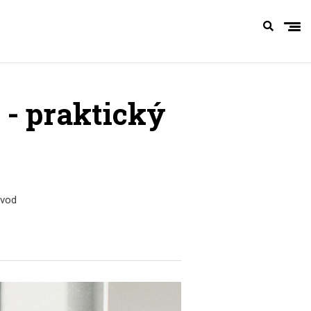
 - praktický
ávod