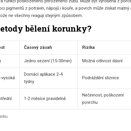
írá funkci poškozeného přirozeného zubu. Může být vyrobena z porc
i pigmentů z potravin, nápojů i kouře, a povrch může získat matný o
rotože ne všechny reagují stejným způsobem.
metody bělení korunky?
ost
Časový zásah
Rizika
á
Jedno sezení (15‑30min)
Možná citlivost dásní
Domácí aplikace 2‑4
í‑vysoká
Podráždění sliznice
týdny
Nečinnost, poškození
střední
1‑2 měsíce pravidelně
povrchu
unku