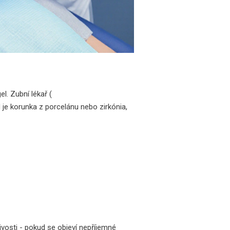
gel
. Zubní lékař (
d je korunka z porcelánu nebo zirkónia,
livosti - pokud se objeví nepříjemné