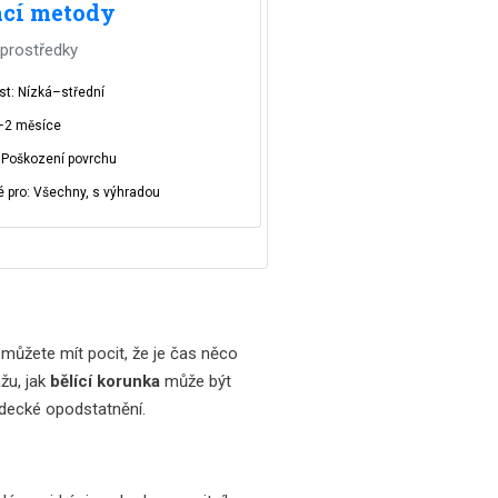
cí metody
 prostředky
st: Nízká–střední
–2 měsíce
: Poškození povrchu
 pro: Všechny, s výhradou
, můžete mít pocit, že je čas něco
žu, jak
bělící korunka
může být
ědecké opodstatnění.