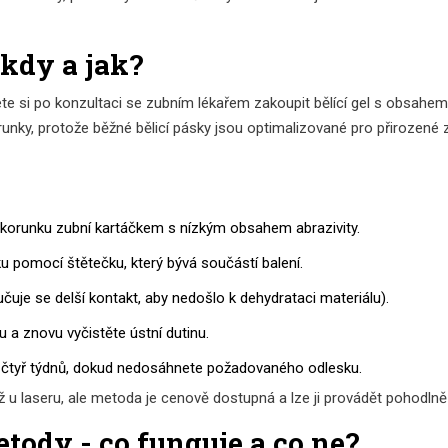
 kdy a jak?
ete si po konzultaci se zubním lékařem zakoupit
bělící gel
s obsahem 
korunky, protože běžné bělicí pásky jsou optimalizované pro přiroze
 a korunku zubní kartáčkem s nízkým obsahem abrazivity.
u pomocí štětečku, který bývá součástí balení.
uje se delší kontakt, aby nedošlo k dehydrataci materiálu).
 a znovu vyčistěte ústní dutinu.
 čtyř týdnů, dokud nedosáhnete požadovaného odlesku.
 u laseru, ale metoda je cenově dostupná a lze ji provádět pohodln
tody - co funguje a co ne?