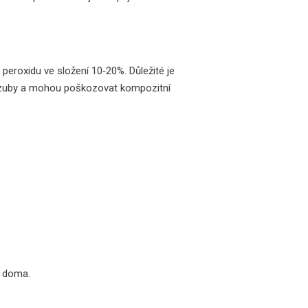
peroxidu ve složení 10‑20%
. Důležité je
né zuby a mohou poškozovat kompozitní
ě doma.