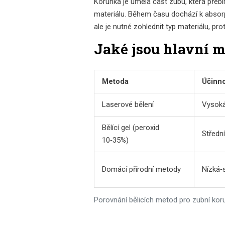
Korunka je umělá část zubu, která přeb
materiálu. Během času dochází k absorpc
ale je nutné zohlednit typ materiálu, p
Jaké jsou hlavní 
Metoda
Účinn
Laserové bělení
Vysok
Bělící gel (peroxid
Středn
10‑35%)
Domácí přírodní metody
Nízká‑
Porovnání bělicích metod pro zubní kor