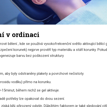
ní v ordinaci
rové bělení
, kde se používá vysokofrekvenční světlo aktivující bělící 
ezpečení korunek
) nejprve prověří typ materiálu a stáří korunky. Poku
geneizuje barvu bez poškození struktury.
m, aby byly odstraněny plakety a povrchové nečistoty.
eroxidu vodíku) přímo na korunku.
‑15minut, během nichž se gel aktivuje.
padě potřeby lze opakovat do dvou sezení.
získá bílý, přirozený odstín. Důležitým faktorem je také sledování cit