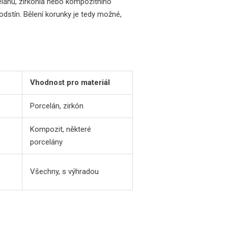
elánu, zirkónia nebo kompozitního
dstín. Bělení korunky je tedy možné,
Vhodnost pro materiál
Porcelán, zirkón
Kompozit, některé
porcelány
Všechny, s výhradou