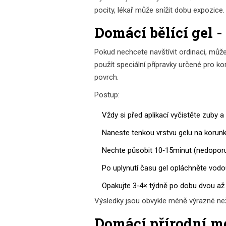
pocity, lékař může snížit dobu expozice.
Domácí bělící gel -
Pokud nechcete navštívit ordinaci, můž
použít speciální přípravky určené pro 
povrch.
Postup:
Vždy si před aplikací vyčistěte zuby
Naneste tenkou vrstvu gelu na korunk
Nechte působit 10‑15minut (nedoporuč
Po uplynutí času gel opláchněte vodou
Opakujte 3‑4× týdně po dobu dvou až
Výsledky jsou obvykle méně výrazné než
Domácí přírodní me