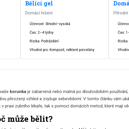
Bělící gel
Domá
Domácí řešení
Přírodní
Účinnost: Střední–vysoká
Účinno
Čas: 2–4 týdny
Čas: 1
Rizika: Podráždění
Rizika
Vhodné pro: Kompozit, některé porcelány
Vhodné
e vaše
korunka
je zabarvená nebo matná po dlouhodobém používání
měvu přirozený vzhled a zvyšuje sebevědomí. V tomto článku vám uká
k v praxi zubního lékaře, tak s pomocí domácích metod, které mají v
oč může bělit?