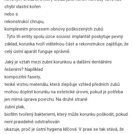
chybí vlastní kořen
nebo s
rekonstrukcí chrupu
,
komplexním procesem obnovy poškozených zubů
. Tyto tři entity spolu úzce souvisí: implantát poskytuje pevný
základ, korunka tvoří viditelnou část a rekonstrukce zajišťuje, že
celý ústní aparát funguje správně.
Jaký je vztah mezi zubní korunkou a dalšími dentálními
řešeními? Například
kompozitní fasety
,
tenké vrstvu materiálu, která zlepšuje vzhled předních zubů
mohou doplnit korunku na estetické úrovni, pokud je potřeba
jen mírná úprava povrchu. Na druhé straně
zubní plak
,
biofilm tvořený bakteriemi, který může korunku poškodit, pokud
není pravidelně odstraňován
ukazuje, proč je ústní hygiena klíčová. V praxi se tak stává, že