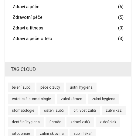
Zdraví a péče
(6)
Zdravotní péče
(5)
Zdraví a fitness
(3)
Zdraví a péče o tělo
(3)
TAG CLOUD
bělení zubů
péče o zuby
ústní hygiena
estetická stomatologie
zubní kámen
zubní hygiena
stomatologie
čištění zubů
citlivost zubů
zubní kaz
dentální hygiena
úsměv
zdraví zubů
zubní plak
ortodoncie
zubní sklovina
zubní lékař