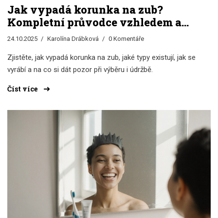
Jak vypadá korunka na zub?
Kompletní průvodce vzhledem a
typy
24.10.2025
Karolína Drábková
0 Komentáře
Zjistěte, jak vypadá korunka na zub, jaké typy existují, jak se
vyrábí a na co si dát pozor při výběru i údržbě.
Číst více