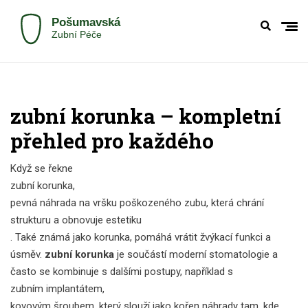
zubní korunka – kompletní
přehled pro každého
Když se řekne
zubní korunka
,
pevná náhrada na vršku poškozeného zubu, která chrání
strukturu a obnovuje estetiku
. Také známá jako
korunka
, pomáhá vrátit žvýkací funkci a
úsměv.
zubní korunka
je součástí moderní stomatologie a
často se kombinuje s dalšími postupy, například s
zubním implantátem
,
kovovým šroubem, který slouží jako kořen náhrady tam, kde