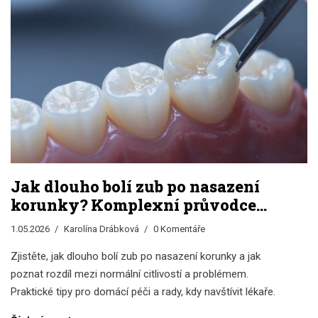
Jak dlouho bolí zub po nasazení
korunky? Komplexní průvodce
bolestí a léky
1.05.2026
Karolína Drábková
0 Komentáře
Zjistěte, jak dlouho bolí zub po nasazení korunky a jak
poznat rozdíl mezi normální citlivostí a problémem.
Praktické tipy pro domácí péči a rady, kdy navštívit lékaře.