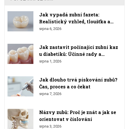
Jak vypadá zubní fazeta:
Realistický vzhled, tloušťka a
srovnání s přírodními zuby
srpna 6, 2026
Jak zastavit počínající zubní kaz
u diabetiků: Účinné rady a
prevence
srpna 1, 2026
Jak dlouho trvá pískování zubů?
Čas, proces a co čekat
srpna 7, 2026
Názvy zubů: Proč je znát a jak se
orientovat v číslování
srpna 3, 2026