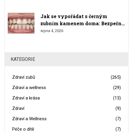
Jak se vypořádat s černým
zubním kamenem doma: Bezpečné
metody a varování
srpna 4, 2026
KATEGORIE
Zdraví zubů
(265)
Zdraví a wellness
(29)
Zdraví a krása
(13)
Zdraví
(9)
Zdraví a Wellness
(7)
Péče o dítě
(7)