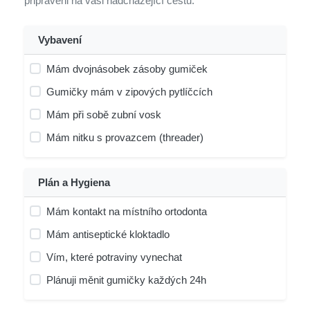
připraveni na vaši nadcházející cestu.
Vybavení
Mám dvojnásobek zásoby gumiček
Gumičky mám v zipových pytlíčcích
Mám při sobě zubní vosk
Mám nitku s provazcem (threader)
Plán a Hygiena
Mám kontakt na místního ortodonta
Mám antiseptické kloktadlo
Vím, které potraviny vynechat
Plánuji měnit gumičky každých 24h