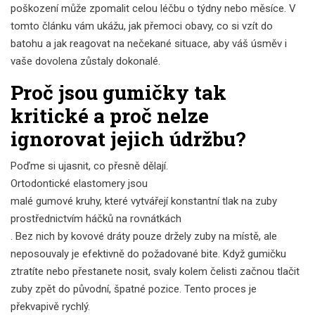
poškození může zpomalit celou léčbu o týdny nebo měsíce. V
tomto článku vám ukážu, jak přemoci obavy, co si vzít do
batohu a jak reagovat na nečekané situace, aby váš úsměv i
vaše dovolena zůstaly dokonalé.
Proč jsou gumičky tak
kritické a proč nelze
ignorovat jejich údržbu?
Poďme si ujasnit, co přesně dělají.
Ortodontické elastomery
jsou
malé gumové kruhy, které vytvářejí konstantní tlak na zuby
prostřednictvím háčků na rovnátkách
. Bez nich by kovové dráty pouze držely zuby na místě, ale
neposouvaly je efektivně do požadované bite. Když gumičku
ztratíte nebo přestanete nosit, svaly kolem čelisti začnou tlačit
zuby zpět do původní, špatné pozice. Tento proces je
překvapivě rychlý.