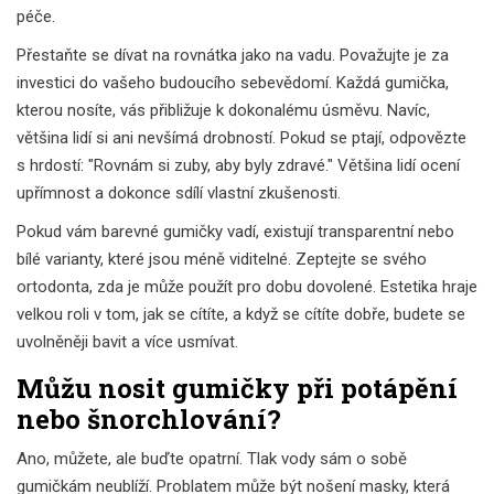
péče.
Přestaňte se dívat na rovnátka jako na vadu. Považujte je za
investici do vašeho budoucího sebevědomí. Každá gumička,
kterou nosíte, vás přibližuje k dokonalému úsměvu. Navíc,
většina lidí si ani nevšímá drobností. Pokud se ptají, odpovězte
s hrdostí: "Rovnám si zuby, aby byly zdravé." Většina lidí ocení
upřímnost a dokonce sdílí vlastní zkušenosti.
Pokud vám barevné gumičky vadí, existují transparentní nebo
bílé varianty, které jsou méně viditelné. Zeptejte se svého
ortodonta, zda je může použít pro dobu dovolené. Estetika hraje
velkou roli v tom, jak se cítíte, a když se cítíte dobře, budete se
uvolněněji bavit a více usmívat.
Můžu nosit gumičky při potápění
nebo šnorchlování?
Ano, můžete, ale buďte opatrní. Tlak vody sám o sobě
gumičkám neublíží. Problatem může být nošení masky, která