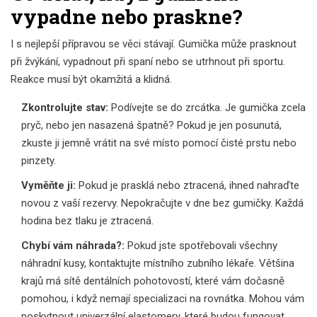
vypadne nebo praskne?
I s nejlepší přípravou se věci stávají. Gumička může prasknout
při žvýkání, vypadnout při spaní nebo se utrhnout při sportu.
Reakce musí být okamžitá a klidná.
Zkontrolujte stav:
Podívejte se do zrcátka. Je gumička zcela
pryč, nebo jen nasazená špatně? Pokud je jen posunutá,
zkuste ji jemně vrátit na své místo pomocí čisté prstu nebo
pinzety.
Vyměňte ji:
Pokud je prasklá nebo ztracená, ihned nahraďte
novou z vaší rezervy. Nepokračujte v dne bez gumičky. Každá
hodina bez tlaku je ztracená.
Chybí vám náhrada?:
Pokud jste spotřebovali všechny
náhradní kusy, kontaktujte místního zubního lékaře. Většina
krajů má sítě dentálních pohotovostí, které vám dočasně
pomohou, i když nemají specializaci na rovnátka. Mohou vám
poskytnout univerzální elastomery, které budou fungovat