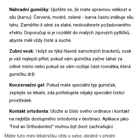
Náhradní gumičky:
Ujistěte se, že máte správnou velikost a
sílu (barvu). Červené, modré, zelené - barva často indikuje sílu
tahu. Zaměňte-li silné za slabé, nedosáhnete požadovaného
efektu. Doporučuji si je rozdělit do malých zipových pytlíčků,
abyste měli vždy čisté a suché.
Zubní vosk:
I když se týká hlavně samotných bracketů, vosk
je váš nejlepší přítel, pokud vám gumička začne tahat za
citlivé místo nebo pokud se vám rozbije část rovnátka, která
gumičku drží.
Konzervační gel:
Pokud máte speciální typ gumiček,
zeptejte se lékaře, zda potřebujete nějaký speciální čistící
prostředek.
Kontakt ortodonta:
Uložte si číslo svého ordinace i kontakt
na nejblíže dostupného ortodonta v destinaci. Aplikace jako
"Find an Orthodontist" mohou být život zachraňující.
Mějte tuto mini-lékárničku vždy u sebe, ideálně v přední