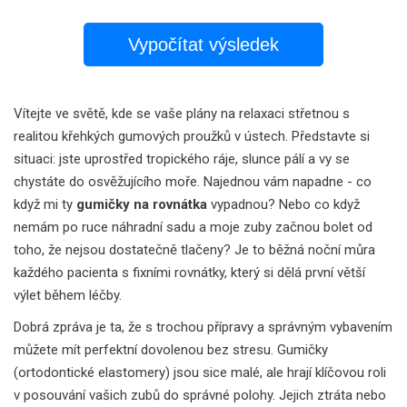
Vypočítat výsledek
Vítejte ve světě, kde se vaše plány na relaxaci střetnou s
realitou křehkých gumových proužků v ústech. Představte si
situaci: jste uprostřed tropického ráje, slunce pálí a vy se
chystáte do osvěžujícího moře. Najednou vám napadne - co
když mi ty
gumičky na rovnátka
vypadnou? Nebo co když
nemám po ruce náhradní sadu a moje zuby začnou bolet od
toho, že nejsou dostatečně tlačeny? Je to běžná noční můra
každého pacienta s fixními rovnátky, který si dělá první větší
výlet během léčby.
Dobrá zpráva je ta, že s trochou přípravy a správným vybavením
můžete mít perfektní dovolenou bez stresu. Gumičky
(ortodontické elastomery) jsou sice malé, ale hrají klíčovou roli
v posouvání vašich zubů do správné polohy. Jejich ztráta nebo