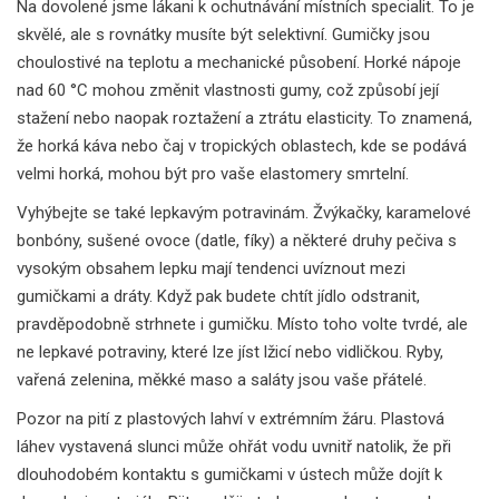
Na dovolené jsme lákani k ochutnávání místních specialit. To je
skvělé, ale s rovnátky musíte být selektivní. Gumičky jsou
choulostivé na teplotu a mechanické působení. Horké nápoje
nad 60 °C mohou změnit vlastnosti gumy, což způsobí její
stažení nebo naopak roztažení a ztrátu elasticity. To znamená,
že horká káva nebo čaj v tropických oblastech, kde se podává
velmi horká, mohou být pro vaše elastomery smrtelní.
Vyhýbejte se také lepkavým potravinám. Žvýkačky, karamelové
bonbóny, sušené ovoce (datle, fíky) a některé druhy pečiva s
vysokým obsahem lepku mají tendenci uvíznout mezi
gumičkami a dráty. Když pak budete chtít jídlo odstranit,
pravděpodobně strhnete i gumičku. Místo toho volte tvrdé, ale
ne lepkavé potraviny, které lze jíst lžicí nebo vidličkou. Ryby,
vařená zelenina, měkké maso a saláty jsou vaše přátelé.
Pozor na pití z plastových lahví v extrémním žáru. Plastová
láhev vystavená slunci může ohřát vodu uvnitř natolik, že při
dlouhodobém kontaktu s gumičkami v ústech může dojít k