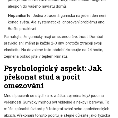
alespoň do vašeho návratu domů.
Nepanikařte:
Jedna ztracená gumička na jeden den není
konec světa. Ale systematické ignorování problému ano.
Buďte proaktivní.
Pamatujte, že gumičky mají omezenou životnost. Domácí
pravidlo zní: měnit je každé 2-3 dny, protože ztrácejí svoji
elasticitu. Na dovolené toto období zkracujte na 24 hodin,
zejména pokud jste v teplém klimatu.
Psychologický aspekt: Jak
překonat stud a pocit
omezování
Mnozí pacienti se stydí za rovnátka, zejména když jsou na
veřejnosti. Gumičky mohou být viditelné a někdy i barevné. To
může způsobit úzkost při fotografování nebo společenských
akcích. Překonání tohoto pocitu je stejně důležité jako fyzická