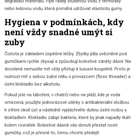
degradaci materiálu. Pijte raději studenou vodu z termosky
nebo ledovou vodu, která pomáhá udržovat elasticitu gumy.
Hygiena v podmínkách, kdy
není vždy snadné umýt si
zuby
Čistota je základem úspěšné léčby. Zbytky jídla uvězněné pod
gumičkami rychle zkysají a způsobují bolestivé záněty dásní. Na
dovolené nemusíte mít vždy přístup k luxusní koupelně. Proto je
nutnost mít s sebou
zubní nitku s provazcem
(floss threader) a
ústní kloktadlo bez alkoholu.
Pokud jste na táboření, v chatrči nebo na pláži, kde je voda
omezená, použijte jednorázové utěrky s antibakteriální složkou
k otření okolí úst a následně vypláchněte dutinu ústní vodou s
kloktadlem. Kloktadlo zabije bakterie, které by jinak napadly tkáň
kolem rovnátek. Bolestivé dásně vás donutí přestat nosit
gumičky, což je přesně to, čemu chcete předejít.