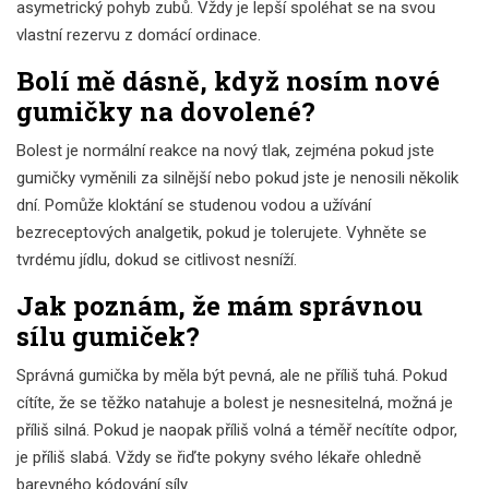
asymetrický pohyb zubů. Vždy je lepší spoléhat se na svou
vlastní rezervu z domácí ordinace.
Bolí mě dásně, když nosím nové
gumičky na dovolené?
Bolest je normální reakce na nový tlak, zejména pokud jste
gumičky vyměnili za silnější nebo pokud jste je nenosili několik
dní. Pomůže kloktání se studenou vodou a užívání
bezreceptových analgetik, pokud je tolerujete. Vyhněte se
tvrdému jídlu, dokud se citlivost nesníží.
Jak poznám, že mám správnou
sílu gumiček?
Správná gumička by měla být pevná, ale ne příliš tuhá. Pokud
cítíte, že se těžko natahuje a bolest je nesnesitelná, možná je
příliš silná. Pokud je naopak příliš volná a téměř necítíte odpor,
je příliš slabá. Vždy se řiďte pokyny svého lékaře ohledně
barevného kódování síly.