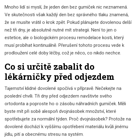
Mnoho lidí si myslí, že jeden den bez gumiček nic neznamená.
Ve skutečnosti však každý den bez správného tlaku znamená,
že se musíte vrátil o krok zpět. Pokud plánujete dovolenou delší
než tři dny, je absolutně nutné mít strategii. Není to jen o
estetice, ale o biologickém procesu remodelace kosti, který
musí probíhat kontinuálně. Přerušení tohoto procesu vede k
prodloužení celé doby léčby, což je něco, co nikdo nechce.
Co si určitě zabalit do
lékárničky před odjezdem
Tajemství klidné dovolené spočívá v přípravě. Nečekejte na
poslední chvíli. Tři dny před odjezdem navštivte svého
ortodonta
a poproste ho o zásobu náhradních gumiček. Měli
byste mít při sobě alespoň dvojnásobek množství, které
spotřebujete za normální týden. Proč dvojnásobek? Protože na
dovolené dochází k vyššímu opotřebení materiálu kvůli jinému
jídlu, pití a obecnému stresu na systém.