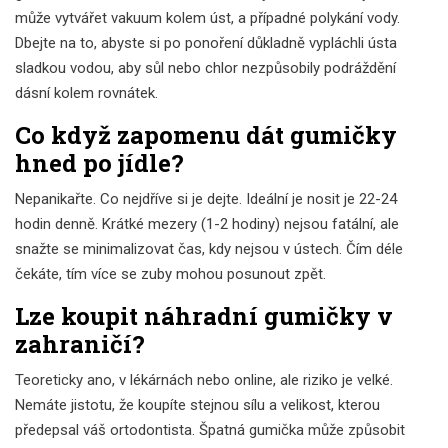
může vytvářet vakuum kolem úst, a případné polykání vody.
Dbejte na to, abyste si po ponoření důkladně vypláchli ústa
sladkou vodou, aby sůl nebo chlor nezpůsobily podráždění
dásní kolem rovnátek.
Co když zapomenu dát gumičky
hned po jídle?
Nepanikařte. Co nejdříve si je dejte. Ideální je nosit je 22-24
hodin denně. Krátké mezery (1-2 hodiny) nejsou fatální, ale
snažte se minimalizovat čas, kdy nejsou v ústech. Čím déle
čekáte, tím více se zuby mohou posunout zpět.
Lze koupit náhradní gumičky v
zahraničí?
Teoreticky ano, v lékárnách nebo online, ale riziko je velké.
Nemáte jistotu, že koupíte stejnou sílu a velikost, kterou
předepsal váš ortodontista. Špatná gumička může způsobit