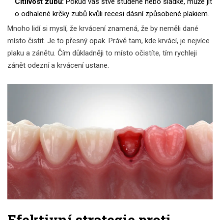
Citlivost zubů:
Pokud vás štve studené nebo sladké, může jít
o odhalené krčky zubů kvůli recesi dásní způsobené plakiem.
Mnoho lidí si myslí, že krvácení znamená, že by neměli dané
místo čistit. Je to přesný opak. Právě tam, kde krvácí, je nejvíce
plaku a zánětu. Čím důkladněji to místo očistíte, tím rychleji
zánět odezní a krvácení ustane.
Efektivní strategie proti