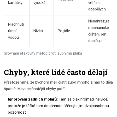
kartáčky
vysoká
většinu
dospělých
Nenahrazuje
Pláchnutí
mechanické
ústní
Nízká
Po jídle
čištění, jen
vodou
doplňuje
Srovnání efektivity metod proti zubnímu plaku
Chyby, které lidé často dělají
Přestože víme, že bychom měli čistit zuby, mnoho z nás to dělá
špatně. Mezi nejčastější chyby patří:
Ignorování zadních molárů:
Tam se plak hromadí nejvíce,
protože je těžké tam dosáhnout. Věnujte jim dvojnásobnou
pozornost.