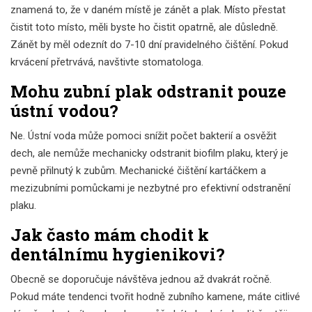
znamená to, že v daném místě je zánět a plak. Místo přestat
čistit toto místo, měli byste ho čistit opatrně, ale důsledně.
Zánět by měl odeznít do 7-10 dní pravidelného čištění. Pokud
krvácení přetrvává, navštivte stomatologa.
Mohu zubní plak odstranit pouze
ústní vodou?
Ne. Ústní voda může pomoci snížit počet bakterií a osvěžit
dech, ale nemůže mechanicky odstranit biofilm plaku, který je
pevně přilnutý k zubům. Mechanické čištění kartáčkem a
mezizubními pomůckami je nezbytné pro efektivní odstranění
plaku.
Jak často mám chodit k
dentálnímu hygienikovi?
Obecně se doporučuje návštěva jednou až dvakrát ročně.
Pokud máte tendenci tvořit hodně zubního kamene, máte citlivé