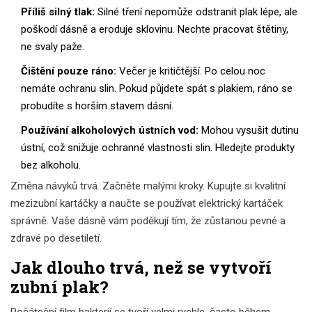
Příliš silný tlak:
Silné tření nepomůže odstranit plak lépe, ale
poškodí dásně a eroduje sklovinu. Nechte pracovat štětiny,
ne svaly paže.
Čištění pouze ráno:
Večer je kritičtější. Po celou noc
nemáte ochranu slin. Pokud půjdete spát s plakiem, ráno se
probudíte s horším stavem dásní.
Používání alkoholových ústních vod:
Mohou vysušit dutinu
ústní, což snižuje ochranné vlastnosti slin. Hledejte produkty
bez alkoholu.
Změna návyků trvá. Začněte malými kroky. Kupujte si kvalitní
mezizubní kartáčky a naučte se používat elektrický kartáček
správně. Vaše dásně vám poděkují tím, že zůstanou pevné a
zdravé po desetiletí.
Jak dlouho trvá, než se vytvoří
zubní plak?