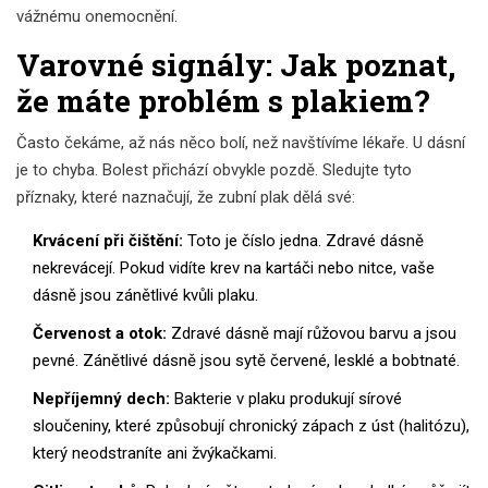
vážnému onemocnění.
Varovné signály: Jak poznat,
že máte problém s plakiem?
Často čekáme, až nás něco bolí, než navštívíme lékaře. U dásní
je to chyba. Bolest přichází obvykle pozdě. Sledujte tyto
příznaky, které naznačují, že zubní plak dělá své:
Krvácení při čištění:
Toto je číslo jedna. Zdravé dásně
nekrevácejí. Pokud vidíte krev na kartáči nebo nitce, vaše
dásně jsou zánětlivé kvůli plaku.
Červenost a otok:
Zdravé dásně mají růžovou barvu a jsou
pevné. Zánětlivé dásně jsou sytě červené, lesklé a bobtnaté.
Nepříjemný dech:
Bakterie v plaku produkují sírové
sloučeniny, které způsobují chronický zápach z úst (halitózu),
který neodstraníte ani žvýkačkami.