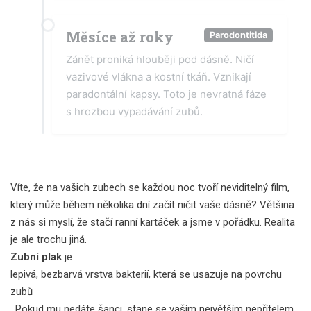
Měsíce až roky
Parodontitida
Zánět proniká hlouběji pod dásně. Ničí
vazivové vlákna a kostní tkáň. Vznikají
paradontální kapsy. Toto je nevratná fáze
s hrozbou vypadávání zubů.
Víte, že na vašich zubech se každou noc tvoří neviditelný film,
který může během několika dní začít ničit vaše dásně? Většina
z nás si myslí, že stačí ranní kartáček a jsme v pořádku. Realita
je ale trochu jiná.
Zubní plak
je
lepivá, bezbarvá vrstva bakterií, která se usazuje na povrchu
zubů
. Pokud mu nedáte šanci, stane se vaším největším nepřítelem.