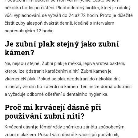
Počáteční film bakterií se tvoří velmi rychle, často během
několika hodin po čištění. Plnohodnotný biofilm, který je odolný
vůči vyplachování, se vytváří do 24 až 72 hodin. Proto je důležité
čistit zuby alespoň dvakrát denně, ideálně s intervalem
nepřesahujícím 12 hodin.
Je zubní plak stejný jako zubní
kámen?
Ne, nejsou stejné. Zubní plak je měkká, lepivá vrstva bakterií,
kterou lze odstranit kartáčením a nití. Zubní kámen je
zkamenělý plak. Pokud se plak neodstraní do několika dní,
minerály ze slin ho zatvrdí na kámen. Ten nelze doma odstranit
a vyžaduje odborné ošetření u dentálního hygienika.
Proč mi krvácejí dásně při
používání zubní niti?
Krvácení dásní je téměř vždy známkou zánětu způsobeným
zubním plakiem. Pokud vám dásně krvácejí při použití niti,