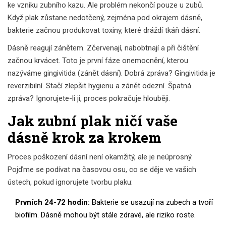
ke vzniku zubního kazu. Ale problém nekončí pouze u zubů.
Když plak zůstane nedotčený, zejména pod okrajem dásně,
bakterie začnou produkovat toxiny, které dráždí tkáň dásní.
Dásně reagují zánětem. Zčervenají, nabobtnají a při čištění
začnou krvácet. Toto je první fáze onemocnění, kterou
nazýváme
gingivitida
(
zánět dásní
)
. Dobrá zpráva? Gingivitida je
reverzibilní. Stačí zlepšit hygienu a zánět odezní. Špatná
zpráva? Ignorujete-li ji, proces pokračuje hlouběji.
Jak zubní plak ničí vaše
dásně krok za krokem
Proces poškození dásní není okamžitý, ale je neúprosný.
Pojďme se podívat na časovou osu, co se děje ve vašich
ústech, pokud ignorujete tvorbu plaku:
Prvních 24-72 hodin:
Bakterie se usazují na zubech a tvoří
biofilm. Dásně mohou být stále zdravé, ale riziko roste.