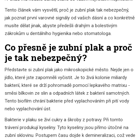
Tento článek vám vysvětlí, proč je zubní plak tak nebezpečný,
jak poznat první varovné signály od vašich dásní a co konkrétně
musíte dělat jinak, abyste předešli drahým a bolestivým
zákrokům u dentálního hygienika nebo stomatologa.
Co přesně je zubní plak a proč
je tak nebezpečný?
Představte si zubní plak jako mikroskopické město. Nejde jen o
jídlo, které jste zapomněli vyčistit. Je to živá kolonie miliardy
bakterií, které se drží pohromadě pomocí lepkavého matrixu -
směsi bílkovin ze slin a odpadních látek z bakterií samotných.
Tento biofilm chrání bakterie před vyplachováním při pití vody
nebo vyplachování úst.
Bakterie v plaku se živí cukry a škroby z potravy. Při tomto
trávení produkují kyseliny. Tyto kyseliny jsou přímo útočné na
zubní sklovinu. Postupem času dojde k demineralizaci, což vede