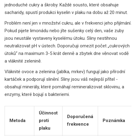
jednoduché cukry a škroby. Každé sousto, které obsahuje
sacharidy, spustí produkci kyselin v plaku na dobu až 20 minut.
Problém není jen v množství cukru, ale v frekvenci jeho přijímání.
Pokud pijete limonádu nebo jíte sušenky celý den, vaše zuby
jsou neustále vystaveny kyselému útoku. Sliny nestihnou
neutralizovat pH v ústech. Doporučuji omezit počet „cukrových
útoků“ na maximum 3-5 krát denně a zbytek dne věnovat vodě
a vláknité zelenině.
Vláknité ovoce a zelenina (jablka, mrkev) fungují jako přírodní
kartáček a podporují slinění. Sliny jsou váš nejlepší přítel -
obsahují minerály, které pomáhají remineralizovat sklovinu, a
enzymy, které bojují s bakteriemi.
Účinnost
Doporučená
Metoda
proti
Poznámka
frekvence
plaku