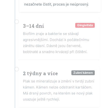
nezačnete čistit, proces je neúprosný.
3–14 dní
Gingivitida
Biofilm zraje a bakterie se stávají
agresivnějšími. Dochází k počátečnímu
zánětu dásní. Dásně jsou červené,
bobtnaté a snadno krvácejí při čištění.
2 týdny a více
Zubní kámen
Plak se mineralizuje a změní v tvrdý zubní
kámen. Kámen nelze odstranit kartáčem.
Má drsný povrch, na kterém se nový plak
usazuje ještě rychleji.