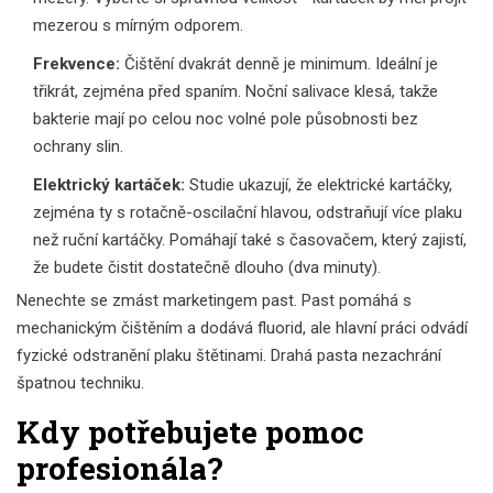
mezerou s mírným odporem.
Frekvence:
Čištění dvakrát denně je minimum. Ideální je
třikrát, zejména před spaním. Noční salivace klesá, takže
bakterie mají po celou noc volné pole působnosti bez
ochrany slin.
Elektrický kartáček:
Studie ukazují, že elektrické kartáčky,
zejména ty s rotačně-oscilační hlavou, odstraňují více plaku
než ruční kartáčky. Pomáhají také s časovačem, který zajistí,
že budete čistit dostatečně dlouho (dva minuty).
Nenechte se zmást marketingem past. Past pomáhá s
mechanickým čištěním a dodává fluorid, ale hlavní práci odvádí
fyzické odstranění plaku štětinami. Drahá pasta nezachrání
špatnou techniku.
Kdy potřebujete pomoc
profesionála?