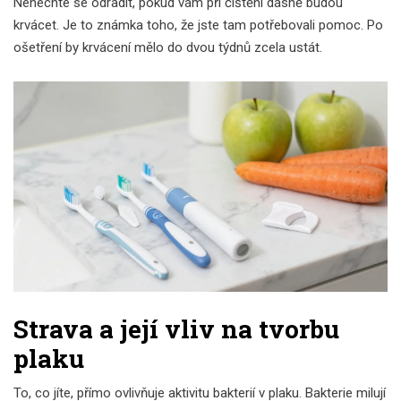
Nenechte se odradit, pokud vám při čištění dásně budou
krvácet. Je to známka toho, že jste tam potřebovali pomoc. Po
ošetření by krvácení mělo do dvou týdnů zcela ustát.
Strava a její vliv na tvorbu
plaku
To, co jíte, přímo ovlivňuje aktivitu bakterií v plaku. Bakterie milují