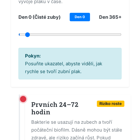
vývoje plaku v čase.
Den 0 (Čisté zuby)
Den 365+
Den 0
Pokyn:
Posuňte ukazatel, abyste viděli, jak
rychle se tvoří zubní plak.
Prvních 24–72
Riziko roste
hodin
Bakterie se usazují na zubech a tvoří
počáteční biofilm. Dásně mohou být stále
zdravé, ale riziko začíná růst. Pokud