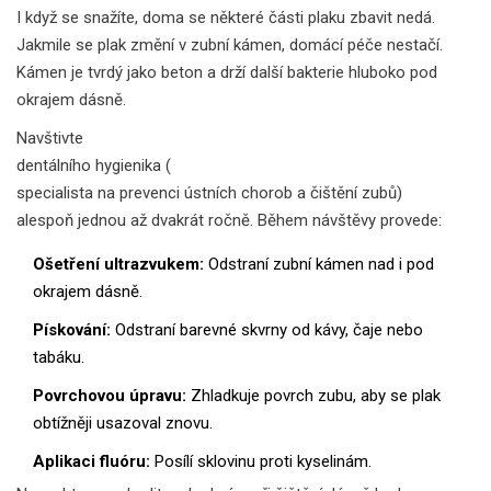
I když se snažíte, doma se některé části plaku zbavit nedá.
Jakmile se plak změní v zubní kámen, domácí péče nestačí.
Kámen je tvrdý jako beton a drží další bakterie hluboko pod
okrajem dásně.
Navštivte
dentálního hygienika
(
specialista na prevenci ústních chorob a čištění zubů
)
alespoň jednou až dvakrát ročně. Během návštěvy provede:
Ošetření ultrazvukem:
Odstraní zubní kámen nad i pod
okrajem dásně.
Pískování:
Odstraní barevné skvrny od kávy, čaje nebo
tabáku.
Povrchovou úpravu:
Zhladkuje povrch zubu, aby se plak
obtížněji usazoval znovu.
Aplikaci fluóru:
Posílí sklovinu proti kyselinám.