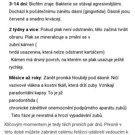
3-14 dní:
Biofilm zraje. Bakterie se stávají agresivnějšími.
Dochází k počátečnímu zánětu dásní (gingivitida). Dásně jsou
červené a snadno krvácejí.
2 týdny a více:
Pokud plak není odstraněn, tělo začíná tvrdit
obranu. Plak se mineralizuje a změní se v
zubní kámen
(
tvrdá usazenina, která nelze odstranit kartáčem
)
. Kámen má drsný povrch, na kterém se plak usazuje ještě
rychleji.
Měsíce až roky:
Zánět proniká hlouběji pod dásně. Ničí
vazivové vlákna a kostní tkáň, která drží zuby. Vznikají
paradontální kapsy. To je již
parodontitida
(
chronické zánětlivé onemocnění podpůrného aparátu zubů
)
. Tato fáze je nevratná a hrozí vypadávání zubů.
Klíčovým momentem je tedy těch prvních pár dnů. Přesně v
této době můžete zabránit celému řetězci událostí vedoucím k