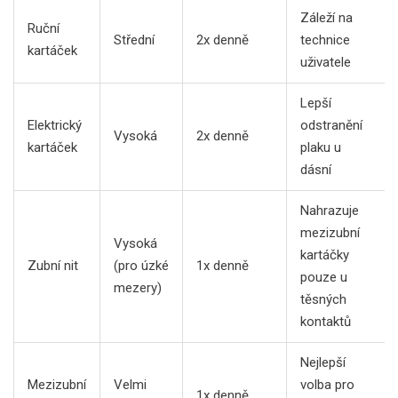
Záleží na
Ruční
Střední
2x denně
technice
kartáček
uživatele
Lepší
Elektrický
odstranění
Vysoká
2x denně
kartáček
plaku u
dásní
Nahrazuje
mezizubní
Vysoká
kartáčky
Zubní nit
(pro úzké
1x denně
pouze u
mezery)
těsných
kontaktů
Nejlepší
Mezizubní
Velmi
volba pro
1x denně