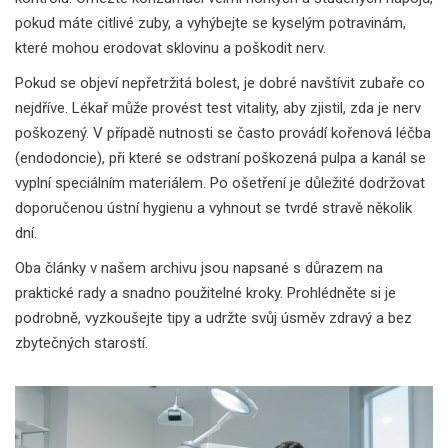
pokud máte citlivé zuby, a vyhýbejte se kyselým potravinám,
které mohou erodovat sklovinu a poškodit nerv.
Pokud se objeví nepřetržitá bolest, je dobré navštívit zubaře co
nejdříve. Lékař může provést test vitality, aby zjistil, zda je nerv
poškozený. V případě nutnosti se často provádí kořenová léčba
(endodoncie), při které se odstraní poškozená pulpa a kanál se
vyplní speciálním materiálem. Po ošetření je důležité dodržovat
doporučenou ústní hygienu a vyhnout se tvrdé stravě několik
dní.
Oba články v našem archivu jsou napsané s důrazem na
praktické rady a snadno použitelné kroky. Prohlédněte si je
podrobně, vyzkoušejte tipy a udržte svůj úsměv zdravý a bez
zbytečných starostí.