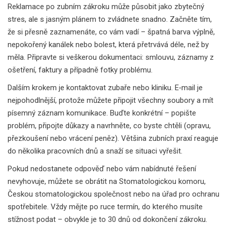
Reklamace po zubním zákroku může působit jako zbytečný
stres, ale s jasným plánem to zvládnete snadno. Začněte tím,
že si přesně zaznamenáte, co vám vadí – špatná barva výplně,
nepokořený kanálek nebo bolest, která přetrvává déle, než by
měla. Připravte si veškerou dokumentaci: smlouvu, záznamy z
ošetření, faktury a případně fotky problému.
Dalším krokem je kontaktovat zubaře nebo kliniku. E‑mail je
nejpohodlnější, protože můžete připojit všechny soubory a mít
písemný záznam komunikace. Buďte konkrétní – popište
problém, připojte důkazy a navrhněte, co byste chtěli (opravu,
přezkoušení nebo vrácení peněz). Většina zubních praxí reaguje
do několika pracovních dnů a snaží se situaci vyřešit.
Pokud nedostanete odpověď nebo vám nabídnuté řešení
nevyhovuje, můžete se obrátit na Stomatologickou komoru,
Českou stomatologickou společnost nebo na úřad pro ochranu
spotřebitele. Vždy mějte po ruce termín, do kterého musíte
stížnost podat – obvykle je to 30 dnů od dokončení zákroku.