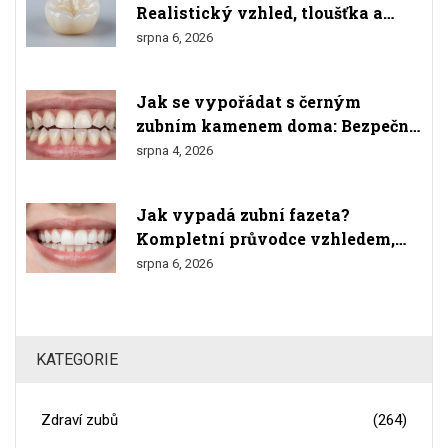
Realistický vzhled, tloušťka a
srovnání s přírodními zuby
srpna 6, 2026
Jak se vypořádat s černým
zubním kamenem doma: Bezpečné
metody a varování
srpna 4, 2026
Jak vypadá zubní fazeta?
Kompletní průvodce vzhledem,
materiály a výsledkem
srpna 6, 2026
KATEGORIE
Zdraví zubů
(264)