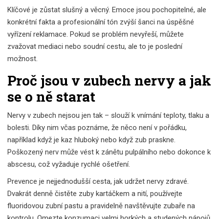
Klíčové je zůstat slušný a věcný. Emoce jsou pochopitelné, ale
konkrétní fakta a profesionální tón zvýší šanci na úspěšné
vyřízení reklamace. Pokud se problém nevyřeší, můžete
zvažovat mediaci nebo soudní cestu, ale to je poslední
možnost.
Proč jsou v zubech nervy a jak
se o ně starat
Nervy v zubech nejsou jen tak – slouží k vnímání teploty, tlaku a
bolesti. Díky nim včas poznáme, že něco není v pořádku,
například když je kaz hluboký nebo když zub praskne.
Poškozený nerv může vést k zánětu pulpálního nebo dokonce k
abscesu, což vyžaduje rychlé ošetření.
Prevence je nejjednodušší cesta, jak udržet nervy zdravé.
Dvakrát denně čistěte zuby kartáčkem a nití, používejte
fluoridovou zubní pastu a pravidelně navštěvujte zubaře na
kontrolu. Omezte konzumaci velmi horkých a studených nápojů,