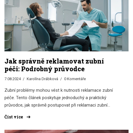
Jak správně reklamovat zubní
péči: Podrobný průvodce
7.08.2024
Karolína Drábková
0 Komentáře
Zubní problémy mohou vést k nutnosti reklamace zubní
péče. Tento článek poskytuje jednoduchý a praktický
průvodce, jak správně postupovat při reklamaci zubní
práce, na co si dát pozor a jaké máte jako pacient práva.
Číst více
Naučíte se, jak správně komunikovat s vaším zubařem a
jak dosáhnout nejlepších možných výsledků.