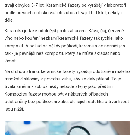
trvají obvykle 5-7 let. Keramické fazety se vyrábějí v laboratoři
podle přesného otisku vašich zubů a trvají 10-15 let, někdy i
déle.
Keramika je také odolnější proti zabarvení. Káva, čaj, červené
víno nebo kouření nezbarví keramické fazety tak rychle, jako
kompozit. A pokud se někdy poškodí, keramika se nezničí jen
tak - je pevnější než kompozit, který se může škrábat nebo
lámat.
Na druhou stranu, keramické fazety vyžadují odstranění malého
množství skloviny z povrchu zubu, aby se daly přilepit. To je
trvalá změna - zub už nikdy nebude stejný jako předtím.
Kompozitní fazety mohou být v některých případech
odstraněny bez poškození zubu, ale jejich estetika a trvanlivost
jsou nižší.