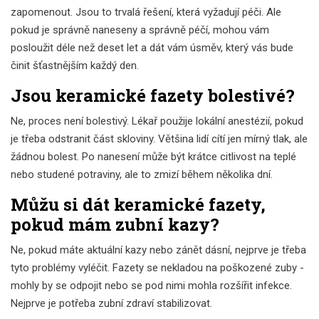
zapomenout. Jsou to trvalá řešení, která vyžadují péči. Ale
pokud je správně naneseny a správně péčí, mohou vám
posloužit déle než deset let a dát vám úsměv, který vás bude
činit šťastnějším každý den.
Jsou keramické fazety bolestivé?
Ne, proces není bolestivý. Lékař použije lokální anestézií, pokud
je třeba odstranit část skloviny. Většina lidí cítí jen mírný tlak, ale
žádnou bolest. Po nanesení může být krátce citlivost na teplé
nebo studené potraviny, ale to zmizí během několika dní.
Můžu si dát keramické fazety,
pokud mám zubní kazy?
Ne, pokud máte aktuální kazy nebo zánět dásní, nejprve je třeba
tyto problémy vyléčit. Fazety se nekladou na poškozené zuby -
mohly by se odpojit nebo se pod nimi mohla rozšířit infekce.
Nejprve je potřeba zubní zdraví stabilizovat.