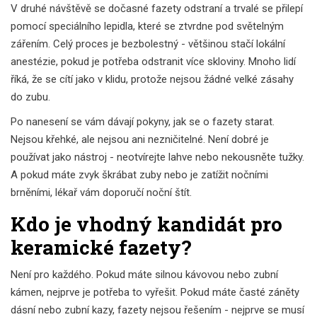
V druhé návštěvě se dočasné fazety odstraní a trvalé se přilepí
pomocí speciálního lepidla, které se ztvrdne pod světelným
zářením. Celý proces je bezbolestný - většinou stačí lokální
anestézie, pokud je potřeba odstranit více skloviny. Mnoho lidí
říká, že se cítí jako v klidu, protože nejsou žádné velké zásahy
do zubu.
Po nanesení se vám dávají pokyny, jak se o fazety starat.
Nejsou křehké, ale nejsou ani nezničitelné. Není dobré je
používat jako nástroj - neotvírejte lahve nebo nekousněte tužky.
A pokud máte zvyk škrábat zuby nebo je zatížit nočními
brněními, lékař vám doporučí noční štít.
Kdo je vhodný kandidát pro
keramické fazety?
Není pro každého. Pokud máte silnou kávovou nebo zubní
kámen, nejprve je potřeba to vyřešit. Pokud máte časté záněty
dásní nebo zubní kazy, fazety nejsou řešením - nejprve se musí