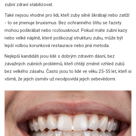
zubní zdraví stabilizovat.
Také nejsou vhodné pro lidi, kteří zuby silně škrábají nebo zatíží
- to se jmenuje bruxismus. Bez ochranného štítu se fazety
mohou poškrábat nebo rozlousknout. Pokud máte zubní kazy
nebo velké náplně, které poškozují strukturu zubu, může být
lepší volbou korunková restaurace nebo jiná metoda.
Nejlepší kandidáti jsou lidé s dobrým zdravím dásní, bez
závažných zubních problémů, kteří chtějí změnit vzhled zubů
bez velkého zásahu. Často jsou to lidé ve věku 25-55 let, kteří si
všimli, že jejich úsměv už neodpovídá jejich sebevědomí.