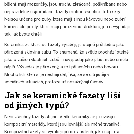
bělení, mají mezeričky, jsou trochu zkrácené, poškrábané nebo
nepravidelně uspořádané, fazety mohou všechno toto skrýt.
Nejsou určené pro zuby, které mají silnou kávovou nebo zubní
kámen, ale pro ty, které mají přirozenou strukturu, jen nevypadají
tak, jak byste chtěli.
Keramika, ze které se fazety vyrábějí, je stejně průhledná jako
přirozená sklovina zubu. To znamená, že světlo prochází stejně
jako u vašich vlastních zubů - nevypadají jako plast nebo umělá
náplň. Výsledek je přirozený, a to i při smíchu nebo hovoru.
Mnoho lidí, kteří si je nechají dát, říká, že se cítí jistěji v
sociálních situacích, protože už nezakrývají úsměv.
Jak se keramické fazety liší
od jiných typů?
Není všechny fazety stejné. Vedle keramiky se používají i
kompozitní materiály, které jsou levnější, ale méně trvanlivé.
Kompozitní fazety se vyrábějí přímo v ústech, jako náplň, a