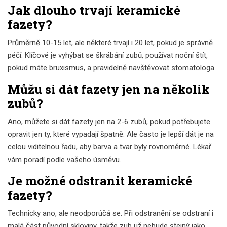
Jak dlouho trvají keramické
fazety?
Průměrně 10-15 let, ale některé trvají i 20 let, pokud je správně
péčí. Klíčové je vyhýbat se škrábání zubů, používat noční štít,
pokud máte bruxismus, a pravidelně navštěvovat stomatologa.
Můžu si dát fazety jen na několik
zubů?
Ano, můžete si dát fazety jen na 2-6 zubů, pokud potřebujete
opravit jen ty, které vypadají špatně. Ale často je lepší dát je na
celou viditelnou řadu, aby barva a tvar byly rovnoměrné. Lékař
vám poradí podle vašeho úsměvu.
Je možné odstranit keramické
fazety?
Technicky ano, ale neodporúčá se. Při odstranění se odstraní i
malá část původní skloviny, takže zub už nebude stejný jako