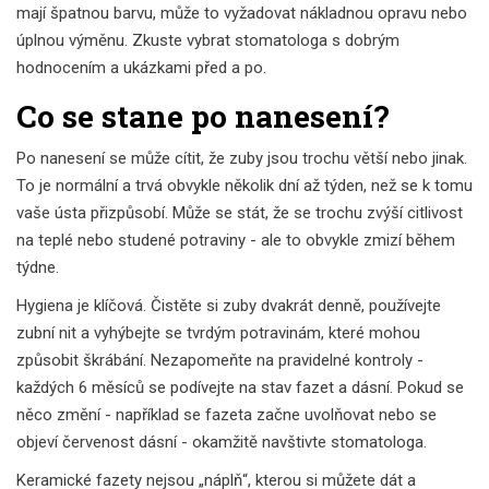
mají špatnou barvu, může to vyžadovat nákladnou opravu nebo
úplnou výměnu. Zkuste vybrat stomatologa s dobrým
hodnocením a ukázkami před a po.
Co se stane po nanesení?
Po nanesení se může cítit, že zuby jsou trochu větší nebo jinak.
To je normální a trvá obvykle několik dní až týden, než se k tomu
vaše ústa přizpůsobí. Může se stát, že se trochu zvýší citlivost
na teplé nebo studené potraviny - ale to obvykle zmizí během
týdne.
Hygiena je klíčová. Čistěte si zuby dvakrát denně, používejte
zubní nit a vyhýbejte se tvrdým potravinám, které mohou
způsobit škrábání. Nezapomeňte na pravidelné kontroly -
každých 6 měsíců se podívejte na stav fazet a dásní. Pokud se
něco změní - například se fazeta začne uvolňovat nebo se
objeví červenost dásní - okamžitě navštivte stomatologa.
Keramické fazety nejsou „náplň“, kterou si můžete dát a