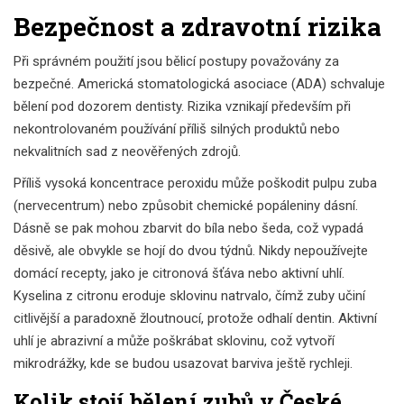
Bezpečnost a zdravotní rizika
Při správném použití jsou bělicí postupy považovány za
bezpečné. Americká stomatologická asociace (ADA) schvaluje
bělení pod dozorem dentisty. Rizika vznikají především při
nekontrolovaném používání příliš silných produktů nebo
nekvalitních sad z neověřených zdrojů.
Příliš vysoká koncentrace peroxidu může poškodit pulpu zuba
(nervecentrum) nebo způsobit chemické popáleniny dásní.
Dásně se pak mohou zbarvit do bíla nebo šeda, což vypadá
děsivě, ale obvykle se hojí do dvou týdnů. Nikdy nepoužívejte
domácí recepty, jako je citronová šťáva nebo aktivní uhlí.
Kyselina z citronu eroduje sklovinu natrvalo, čímž zuby učiní
citlivější a paradoxně žloutnoucí, protože odhalí dentin. Aktivní
uhlí je abrazivní a může poškrábat sklovinu, což vytvoří
mikrodrážky, kde se budou usazovat barviva ještě rychleji.
Kolik stojí bělení zubů v České