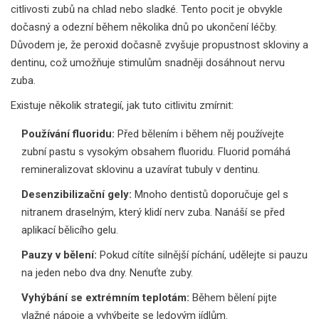
citlivosti zubů na chlad nebo sladké. Tento pocit je obvykle
dočasný a odezní během několika dnů po ukončení léčby.
Důvodem je, že peroxid dočasně zvyšuje propustnost skloviny a
dentinu, což umožňuje stimulům snadněji dosáhnout nervu
zuba.
Existuje několik strategií, jak tuto citlivitu zmírnit:
Používání fluoridu:
Před bělením i během něj používejte
zubní pastu s vysokým obsahem fluoridu. Fluorid pomáhá
remineralizovat sklovinu a uzavírat tubuly v dentinu.
Desenzibilizační gely:
Mnoho dentistů doporučuje gel s
nitranem draselným, který klidí nerv zuba. Nanáší se před
aplikací bělicího gelu.
Pauzy v bělení:
Pokud cítíte silnější píchání, udělejte si pauzu
na jeden nebo dva dny. Nenuťte zuby.
Vyhýbání se extrémním teplotám:
Během bělení pijte
vlažné nápoje a vyhýbejte se ledovým jídlům.