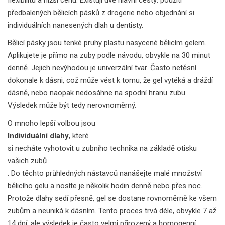
flexibilitu a nižší cenu. Existují dvě hlavní cesty: použití
předbalených bělicích pásků z drogerie nebo objednání si
individuálních nanesených dlah u dentisty.
Bělicí pásky jsou tenké pruhy plastu nasycené bělicím gelem.
Aplikujete je přímo na zuby podle návodu, obvykle na 30 minut
denně. Jejich nevýhodou je univerzální tvar. Často netěsní
dokonale k dásni, což může vést k tomu, že gel vytéká a dráždí
dásně, nebo naopak nedosáhne na spodní hranu zubu.
Výsledek může být tedy nerovnoměrný.
O mnoho lepší volbou jsou
Individuální dlahy
, které
si necháte vyhotovit u zubního technika na základě otisku
vašich zubů
. Do těchto průhledných nástavců nanášejte malé množství
bělicího gelu a nosíte je několik hodin denně nebo přes noc.
Protože dlahy sedí přesně, gel se dostane rovnoměrně ke všem
zubům a neuniká k dásním. Tento proces trvá déle, obvykle 7 až
14 dní, ale výsledek je často velmi přirozený a homogenní.