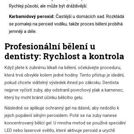
Rychleji působí, ale může být dráždivější.
Karbamidový peroxid:
Častější u domácích sad. Rozkládá
se pomaleji na peroxid vodíku, takže proces bělení probíhá
jemněji a déle.
Profesionální bělení u
dentisty: Rychlost a kontrola
Když jdete k zubnímu lékaři na bělení, očekávejte proceduru,
která trvá obvykle kolem jedné hodiny. Tento přístup je ideální,
pokud chcete viditelný výsledek ihned po zákroku. Dentista
nejprve vyčistí zuby, aby odstranil povrchový plak a kamenec,
který by mohl bránit účinku bělicího gelu.
Následně se aplikuje ochranný gel na dásně, aby nedošlo k
jejich popálení silným peroxidem. Poté se na zuby nanese
koncentrovaný bělicí gel. U mnoha metod se používá speciální
LED nebo laserové světlo, které aktivuje peroxid a urychlí