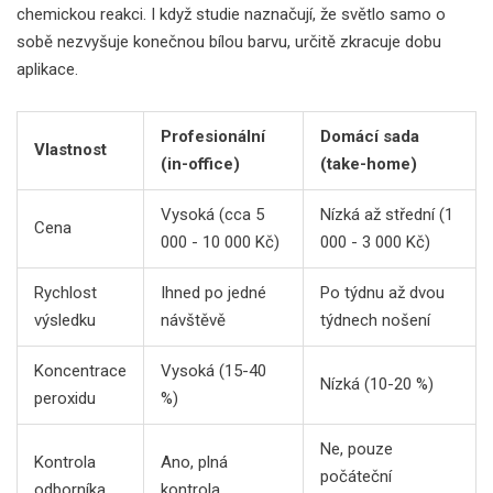
chemickou reakci. I když studie naznačují, že světlo samo o
sobě nezvyšuje konečnou bílou barvu, určitě zkracuje dobu
aplikace.
Profesionální
Domácí sada
Vlastnost
(in-office)
(take-home)
Vysoká (cca 5
Nízká až střední (1
Cena
000 - 10 000 Kč)
000 - 3 000 Kč)
Rychlost
Ihned po jedné
Po týdnu až dvou
výsledku
návštěvě
týdnech nošení
Koncentrace
Vysoká (15-40
Nízká (10-20 %)
peroxidu
%)
Ne, pouze
Kontrola
Ano, plná
počáteční
odborníka
kontrola