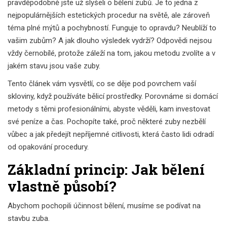
pravděpodobně jste už slyšeli o bělení zubů. Je to jedna z
nejpopulárnějších estetických procedur na světě, ale zároveň
téma plné mýtů a pochybností. Funguje to opravdu? Neublíží to
vašim zubům? A jak dlouho výsledek vydrží? Odpovědi nejsou
vždy černobílé, protože záleží na tom, jakou metodu zvolíte a v
jakém stavu jsou vaše zuby.
Tento článek vám vysvětlí, co se děje pod povrchem vaší
skloviny, když používáte bělicí prostředky. Porovnáme si domácí
metody s těmi profesionálními, abyste věděli, kam investovat
své peníze a čas. Pochopíte také, proč některé zuby nezbělí
vůbec a jak předejít nepříjemné citlivosti, která často lidi odradí
od opakování procedury.
Základní princip: Jak bělení
vlastně působí?
Abychom pochopili účinnost bělení, musíme se podívat na
stavbu zuba.