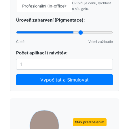
Ovlivňuje cenu, rychlost
Profesionální (In-office)
a sílu gelu.
Úroveň zabarvení (Pigmentace):
Čisté
Velmi zažloutlé
Počet aplikací / návštěv:
Vypočítat a Simulovat
Stav před bělením