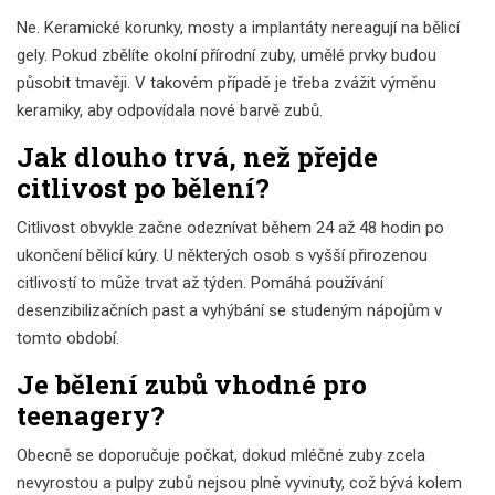
Ne. Keramické korunky, mosty a implantáty nereagují na bělicí
gely. Pokud zbělíte okolní přírodní zuby, umělé prvky budou
působit tmavěji. V takovém případě je třeba zvážit výměnu
keramiky, aby odpovídala nové barvě zubů.
Jak dlouho trvá, než přejde
citlivost po bělení?
Citlivost obvykle začne odeznívat během 24 až 48 hodin po
ukončení bělicí kúry. U některých osob s vyšší přirozenou
citlivostí to může trvat až týden. Pomáhá používání
desenzibilizačních past a vyhýbání se studeným nápojům v
tomto období.
Je bělení zubů vhodné pro
teenagery?
Obecně se doporučuje počkat, dokud mléčné zuby zcela
nevyrostou a pulpy zubů nejsou plně vyvinuty, což bývá kolem