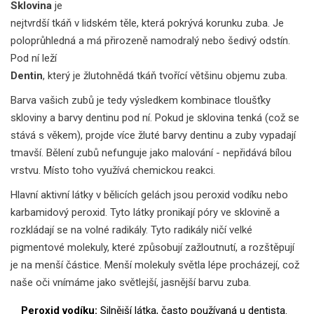
Sklovina
je
nejtvrdší tkáň v lidském těle, která pokrývá korunku zuba
. Je
poloprůhledná a má přirozeně namodralý nebo šedivý odstín.
Pod ní leží
Dentin
, který je
žlutohnědá tkáň tvořící většinu objemu zuba
.
Barva vašich zubů je tedy výsledkem kombinace tloušťky
skloviny a barvy dentinu pod ní. Pokud je sklovina tenká (což se
stává s věkem), projde více žluté barvy dentinu a zuby vypadají
tmavší. Bělení zubů nefunguje jako malování - nepřidává bílou
vrstvu. Místo toho využívá chemickou reakci.
Hlavní aktivní látky v bělicích gelách jsou peroxid vodíku nebo
karbamidový peroxid. Tyto látky pronikají póry ve sklovině a
rozkládají se na volné radikály. Tyto radikály ničí velké
pigmentové molekuly, které způsobují zažloutnutí, a rozštěpují
je na menší částice. Menší molekuly světla lépe procházejí, což
naše oči vnímáme jako světlejší, jasnější barvu zuba.
Peroxid vodíku:
Silnější látka, často používaná u dentista.