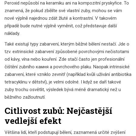
Peroxid nepůsobí na keramiku ani na kompozitní pryskyřice. To
znamená, že pokud zbělíte své vlastní zuby, mohou se vám
nové výplně najednou zdát žluté a kontrastní. V takovém
případě bude nutné výplně vyměnit, což představuje další
náklady.
Také existují typy zabarvení, kterým běžné bělení nestačí. Jde o
tzv. extrinsické zabarvení způsobené povrchovými nečistotami
od kávy, vína nebo kouření. Zde stačí často jen profesionální
čištění zubního камня a povrchového plaku. Naopak intrinsické
zabarvení, které vzniklo zevnitř (například kvůli užívání antibiotika
tetracyklinu v dětství), je velmi odolné. I když se daří takové
zuby trochu osvětlit, výsledek bývá méně dramatický než u
běžného zažloutnutí.
Citlivost zubů: Nejčastější
vedlejší efekt
Většina lidí, kteří podstupují bělení, zaznamená určité zvýšení