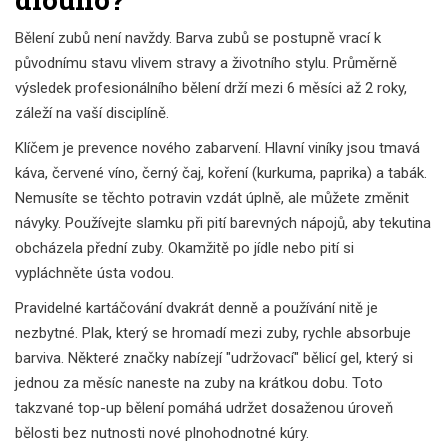
Bělení zubů není navždy. Barva zubů se postupně vrací k
původnímu stavu vlivem stravy a životního stylu. Průměrně
výsledek profesionálního bělení drží mezi 6 měsíci až 2 roky,
záleží na vaší disciplíně.
Klíčem je prevence nového zabarvení. Hlavní viníky jsou tmavá
káva, červené víno, černý čaj, koření (kurkuma, paprika) a tabák.
Nemusíte se těchto potravin vzdát úplně, ale můžete změnit
návyky. Používejte slamku při pití barevných nápojů, aby tekutina
obcházela přední zuby. Okamžitě po jídle nebo pití si
vypláchněte ústa vodou.
Pravidelné kartáčování dvakrát denně a používání nitě je
nezbytné. Plak, který se hromadí mezi zuby, rychle absorbuje
barviva. Některé značky nabízejí "udržovací" bělicí gel, který si
jednou za měsíc naneste na zuby na krátkou dobu. Toto
takzvané top-up bělení pomáhá udržet dosaženou úroveň
bělosti bez nutnosti nové plnohodnotné kúry.