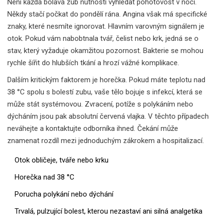
Není každá bolavá zub nutností vyhledat pohotovost v noci.
Někdy stačí počkat do pondělí rána. Angina však má specifické
znaky, které nesmíte ignorovat. Hlavním varovným signálem je
otok. Pokud vám nabobtnala tvář, čelist nebo krk, jedná se o
stav, který vyžaduje okamžitou pozornost. Bakterie se mohou
rychle šířit do hlubších tkání a hrozí vážné komplikace.
Dalším kritickým faktorem je horečka. Pokud máte teplotu nad
38 °C spolu s bolestí zubu, vaše tělo bojuje s infekcí, která se
může stát systémovou. Zvracení, potíže s polykáním nebo
dýcháním jsou pak absolutní červená vlajka. V těchto případech
neváhejte a kontaktujte odborníka ihned. Čekání může
znamenat rozdíl mezi jednoduchým zákrokem a hospitalizací.
Otok obličeje, tváře nebo krku
Horečka nad 38 °C
Porucha polykání nebo dýchání
Trvalá, pulzující bolest, kterou nezastaví ani silná analgetika