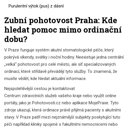
Purulentní výtok (pus) z dásní
Zubní pohotovost Praha: Kde
hledat pomoc mimo ordinační
dobu?
V Praze funguje systém akutní stomatologické péče, který
pokrývá víkendy, svátky i noční hodiny. Neexistuje jedna centrální
„velká“ pohotovost pro celé město, ale síť specializovaných
ordinací, které střídavě převádějí tyto služby. To znamená, že
musíte vědět, kde hledat aktuální informace.
Nejspolehlivější cestou je kontaktovat
Centrum zdravotních služeb
vašeho kraje nebo využít online
portály, jako je
Pohotovosti.cz
nebo aplikace
MojePraxe
. Tyto
zdroje ukazují, která ordinace právě přijímá pacienty s akutními
stavy. V Praze patří mezi nejznámější subjekty poskytující tuto
péči například kliniky spojené s fakultními nemocnicemi nebo