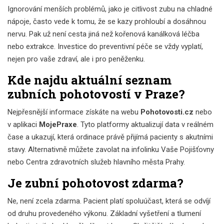
Ignorování menších problémů, jako je citlivost zubu na chladné
nápoje, často vede k tomu, že se kazy prohloubí a dosáhnou
nervu. Pak už není cesta jiná než kořenová kanálková léčba
nebo extrakce. Investice do preventivní péče se vždy vyplatí,
nejen pro vaše zdraví, ale i pro peněženku.
Kde najdu aktuální seznam
zubních pohotovostí v Praze?
Nejpřesnější informace získáte na webu
Pohotovosti.cz
nebo
v aplikaci
MojePraxe
. Tyto platformy aktualizují data v reálném
čase a ukazují, která ordinace právě přijímá pacienty s akutními
stavy. Alternativně můžete zavolat na infolinku Vaše Pojišťovny
nebo Centra zdravotních služeb hlavního města Prahy.
Je zubní pohotovost zdarma?
Ne, není zcela zdarma. Pacient platí spoluúčast, která se odvíjí
od druhu provedeného výkonu. Základní vyšetření a tlumení