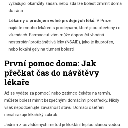
vyžadující okamžitý zásah, nebo zda lze bolest zmírnit doma
do rána.
Lékárny s prodejem volně prodejných léků.
V Praze
najdete mnoho lékáren s prodejnami, které jsou otevřeny i o
víkendech. Farmaceut vám může doporučit vhodná
nesteroidní protizánětlivá léky (NSAID), jako je ibuprofen,
nebo lokální gely na tlumení bolesti.
První pomoc doma: Jak
přečkat čas do návštěvy
lékaře
Až se vydáte za pomocí, nebo zatímco čekáte na termín,
můžete bolest mírnit bezpečnými domácími prostředky. Nikdy
však nepodceňujte závažnost stavu. Domácí ošetření
nenahrazuje lékařský zákrok.
Jedním z osvědčených metod je kloktání teplou slanou vodou.