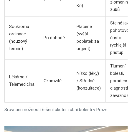
zlomeniny
Kč)
zubů
Stejné jako
Soukromá
Placené
pohotovost
ordinace
(vyšší
Po dohodě
často
(nouzový
poplatek za
rychlejší
termín)
urgent)
přístup
Tlumení
Nízko (léky)
bolesti,
Lékárna /
Okamžitě
/ Středně
poradenství
Telemedicína
(konzultace)
diagnostik
závažnosti
Srovnání možností řešení akutní zubní bolesti v Praze