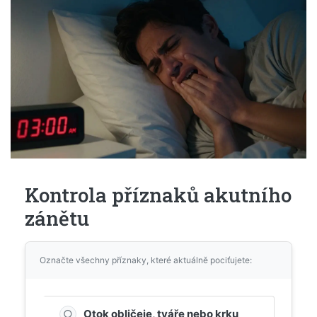
Kontrola příznaků akutního
zánětu
Označte všechny příznaky, které aktuálně pociťujete:
○
Otok obličeje, tváře nebo krku