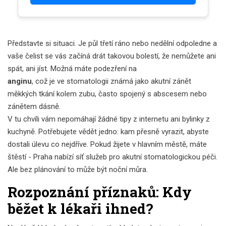
Představte si situaci. Je půl třetí ráno nebo nedělní odpoledne a
vaše čelist se vás začíná drát takovou bolestí, že nemůžete ani
spát, ani jíst. Možná máte podezření na
anginu
, což je ve stomatologii známá jako akutní zánět
měkkých tkání kolem zubu, často spojený s abscesem nebo
zánětem dásně.
V tu chvíli vám nepomáhají žádné tipy z internetu ani bylinky z
kuchyně. Potřebujete vědět jedno: kam přesně vyrazit, abyste
dostali úlevu co nejdříve. Pokud žijete v hlavním městě, máte
štěstí -
Praha
nabízí síť služeb pro
akutní stomatologickou péči
.
Ale bez plánování to může být noční můra.
Rozpoznání příznaků: Kdy
běžet k lékaři ihned?