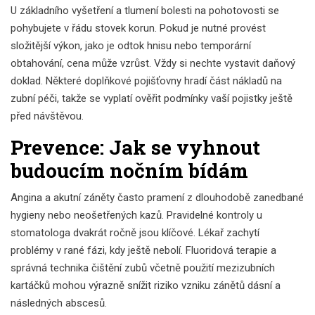
U základního vyšetření a tlumení bolesti na pohotovosti se
pohybujete v řádu stovek korun. Pokud je nutné provést
složitější výkon, jako je odtok hnisu nebo temporární
obtahování, cena může vzrůst. Vždy si nechte vystavit daňový
doklad. Některé doplňkové pojišťovny hradí část nákladů na
zubní péči, takže se vyplatí ověřit podmínky vaší pojistky ještě
před návštěvou.
Prevence: Jak se vyhnout
budoucím nočním bídám
Angina a akutní záněty často pramení z dlouhodobě zanedbané
hygieny nebo neošetřených kazů. Pravidelné kontroly u
stomatologa dvakrát ročně jsou klíčové. Lékař zachytí
problémy v rané fázi, kdy ještě nebolí. Fluoridová terapie a
správná technika čištění zubů včetně použití mezizubních
kartáčků mohou výrazně snížit riziko vzniku zánětů dásní a
následných abscesů.