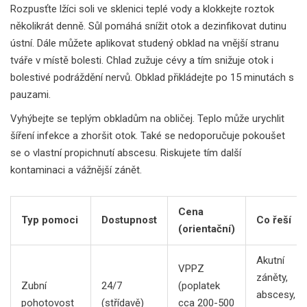
Rozpusťte lžíci soli ve sklenici teplé vody a klokkejte roztok
několikrát denně. Sůl pomáhá snížit otok a dezinfikovat dutinu
ústní. Dále můžete aplikovat studený obklad na vnější stranu
tváře v místě bolesti. Chlad zužuje cévy a tím snižuje otok i
bolestivé podráždění nervů. Obklad přikládejte po 15 minutách s
pauzami.
Vyhýbejte se teplým obkladům na obličej. Teplo může urychlit
šíření infekce a zhoršit otok. Také se nedoporučuje pokoušet
se o vlastní propichnutí abscesu. Riskujete tím další
kontaminaci a vážnější zánět.
Cena
Typ pomoci
Dostupnost
Co řeší
(orientační)
Akutní
VPPZ
záněty,
Zubní
24/7
(poplatek
abscesy,
pohotovost
(střídavě)
cca 200-500