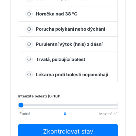
○
Horečka nad 38 °C
○
Porucha polykání nebo dýchání
○
Purulentní výtok (hnis) z dásní
○
Trvalá, pulzující bolest
○
Lékarna proti bolesti nepomáhají
Intenzita bolesti (0-10):
Žádná
0
Maximální
Zkontrolovat stav