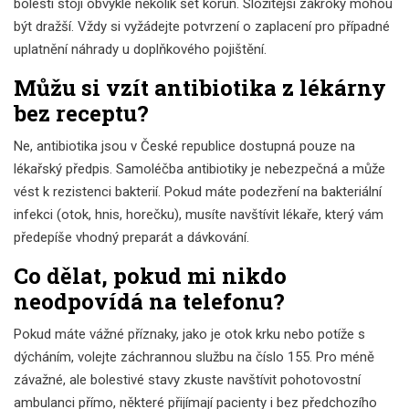
bolesti stojí obvykle několik set korun. Složitější zákroky mohou
být dražší. Vždy si vyžádejte potvrzení o zaplacení pro případné
uplatnění náhrady u doplňkového pojištění.
Můžu si vzít antibiotika z lékárny
bez receptu?
Ne, antibiotika jsou v České republice dostupná pouze na
lékařský předpis. Samoléčba antibiotiky je nebezpečná a může
vést k rezistenci bakterií. Pokud máte podezření na bakteriální
infekci (otok, hnis, horečku), musíte navštívit lékaře, který vám
předepíše vhodný preparát a dávkování.
Co dělat, pokud mi nikdo
neodpovídá na telefonu?
Pokud máte vážné příznaky, jako je otok krku nebo potíže s
dýcháním, volejte záchrannou službu na číslo 155. Pro méně
závažné, ale bolestivé stavy zkuste navštívit pohotovostní
ambulanci přímo, některé přijímají pacienty i bez předchozího