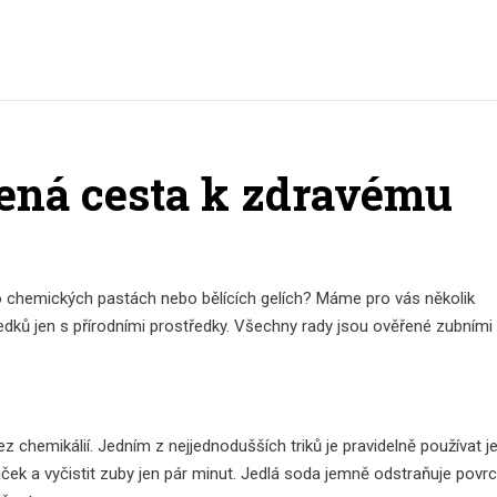
zená cesta k zdravému
po chemických pastách nebo bělících gelích? Máme pro vás několik
edků jen s přírodními prostředky. Všechny rady jsou ověřené zubními
 bez chemikálií. Jedním z nejjednodušších triků je pravidelně používat 
táček a vyčistit zuby jen pár minut. Jedlá soda jemně odstraňuje povr