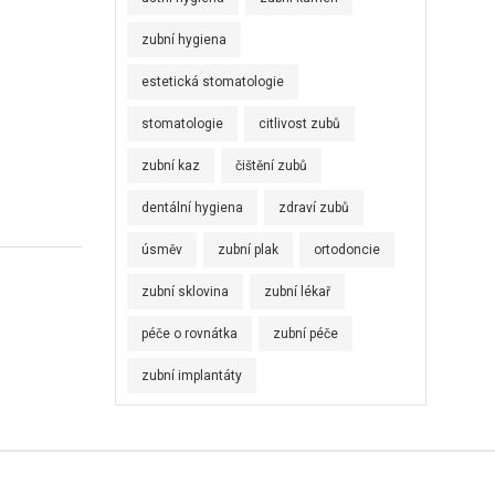
zubní hygiena
estetická stomatologie
stomatologie
citlivost zubů
zubní kaz
čištění zubů
dentální hygiena
zdraví zubů
úsměv
zubní plak
ortodoncie
zubní sklovina
zubní lékař
péče o rovnátka
zubní péče
zubní implantáty