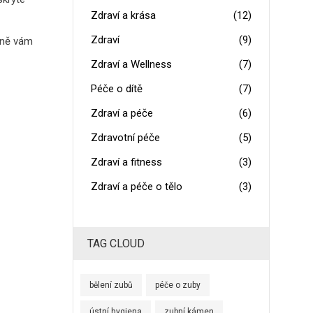
Zdraví a krása
(12)
Zdraví
(9)
sně vám
Zdraví a Wellness
(7)
Péče o dítě
(7)
Zdraví a péče
(6)
Zdravotní péče
(5)
Zdraví a fitness
(3)
Zdraví a péče o tělo
(3)
TAG CLOUD
bělení zubů
péče o zuby
ústní hygiena
zubní kámen