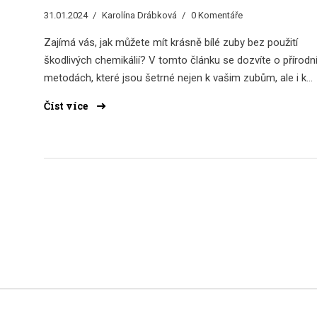
31.01.2024
Karolína Drábková
0 Komentáře
Zajímá vás, jak můžete mít krásně bílé zuby bez použití
škodlivých chemikálií? V tomto článku se dozvíte o přírodn
metodách, které jsou šetrné nejen k vašim zubům, ale i k
životnímu prostředí. Prozkoumáme různé ingredience a
Číst více
techniky, které můžete snadno vyzkoušet doma, a
poskytneme vám tipy, jak si udržet zuby zdravé a krásně bí
dlouhodobě.