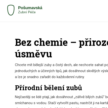
Bez chemie – přiro
úsměvu
Chcete mít bělejší zuby a čistý dech, ale nechcete sahat 
jednoduchých a účinných tipů, jak dosáhnout skvělých výsl
a lze je snadno zařadit do každodenní rutiny.
Přírodní bělení zubů
Nejčastěji se lidé ptají, jak dosáhnout „zářivě bílých zubů“
smíchanou s vodou. Stačí vytvořit pastu, nastrčit ji na kar