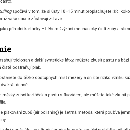
 často.
pulling
spočívá v tom, že si ústy 10–15 minut proplachujete lžíci ko
čemž vaše dásně zůstávají zdravé.
ako přírodní kartáčky – během žvýkání mechanicky čistí zuby a stimu
mie
ahují triclosan a další syntetické látky, můžete zkusit pastu na bázi
 čistě odstraňují plak.
stanete do těžko dostupných míst mezery a snížíte riziko vzniku ka
ž dvakrát denně.
e měkký zubní kartáček a pastu s fluoridem, ale můžete také zkusit p
lie.
pískování zubů (air polishing) je šetrná metoda, která používá jem
iny.
 když používáte jen přírodní produkty, profesionální prohlídka odhalí 