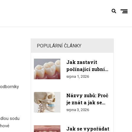
POPULÁRNÍ ČLÁNKY
Jak zastavit
počínající zubní
kaz u diabetiků:
srpna 1, 2026
Účinné rady a
 odborníky
prevence
Názvy zubů: Proč
je znát a jak se
orientovat v
srpna 3, 2026
číslování
jedlou sodu
chové
Jak se vypořádat