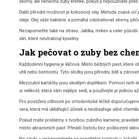
skvrny, ale nenechá zuby křehké, pokud ji nepoužíváte příliš
Další přírodní možnost je kokosový olej. Metoda zvaná
oil 
oleje. Olej váže bakterie a pomáhá odstraňovat skvrny, při
Nezapomeňte také na stravu. Jablka, mrkev a celer působí j
slin, které neutralizují kyseliny.
Jak pečovat o zuby bez che
Každodenní hygiena je klíčová. Místo běžných past, které obs
uhlí nebo bentonitu. Tyto složky jsou přírodní, bělí a zároveň
Mezizubní kartáčky jsou skvělým doplňkem. Pomocí nich do
si velikost, která vám nejlépe sedí, a používejte je jednou a
Pro postižení citlivosti po ortodontické léčbě doporučujem
vera, která má uklidňující účinek a neobsahuje silné chemiká
Pokud máte problémy s tvorbou zubního kamene, pravidelné 
místo abrazivních past. Přináší čistotu bez poškození sklov
Na závěr – nezapomínejte na pravidelné kontroly u zubaře. I