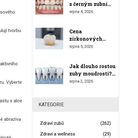
s černým zubním
kamenem doma:
kosového
srpna 4, 2026
Bezpečné metody
a varování
lují tvorbu
Cena
zirkonových
korunek v roce
srpna 5, 2026
2026: Kompletní
přehled nákladů a
 aktivního
Jak dlouho rostou
srovnání
zuby moudrosti?
Kompletní
srpna 2, 2026
zu. Vyberte
průvodce růstem,
bolestmi a
astu s aloe
odstraněním
KATEGORIE
né abraziva
Zdraví zubů
(262)
Zdraví a wellness
(29)
skryté