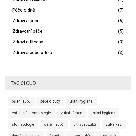
Péče o dítě
(7)
Zdraví a péče
(6)
Zdravotní péče
(5)
Zdraví a fitness
(3)
Zdraví a péče o tělo
(3)
TAG CLOUD
bělení zubů
péče o zuby
ústní hygiena
estetická stomatologie
zubní kámen
zubní hygiena
stomatologie
čištění zubů
citlivost zubů
zubní kaz