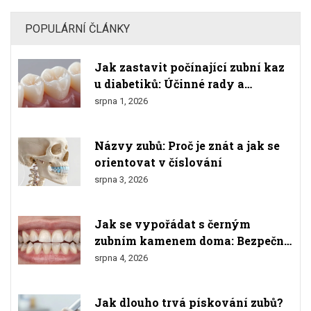
POPULÁRNÍ ČLÁNKY
Jak zastavit počínající zubní kaz
u diabetiků: Účinné rady a
prevence
srpna 1, 2026
Názvy zubů: Proč je znát a jak se
orientovat v číslování
srpna 3, 2026
Jak se vypořádat s černým
zubním kamenem doma: Bezpečné
metody a varování
srpna 4, 2026
Jak dlouho trvá pískování zubů?