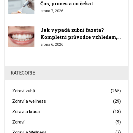
Čas, proces a co čekat
srpna 7, 2026
Jak vypadá zubní fazeta?
Kompletní průvodce vzhledem,
materiály a výsledkem
srpna 6, 2026
KATEGORIE
Zdraví zubů
(265)
Zdraví a wellness
(29)
Zdraví a krása
(13)
Zdraví
(9)
Zdraví a Wellness
(7)