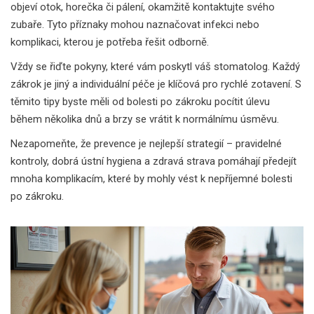
objeví otok, horečka či pálení, okamžitě kontaktujte svého
zubaře. Tyto příznaky mohou naznačovat infekci nebo
komplikaci, kterou je potřeba řešit odborně.
Vždy se řiďte pokyny, které vám poskytl váš stomatolog. Každý
zákrok je jiný a individuální péče je klíčová pro rychlé zotavení. S
těmito tipy byste měli od bolesti po zákroku pocítit úlevu
během několika dnů a brzy se vrátit k normálnímu úsměvu.
Nezapomeňte, že prevence je nejlepší strategií – pravidelné
kontroly, dobrá ústní hygiena a zdravá strava pomáhají předejít
mnoha komplikacím, které by mohly vést k nepříjemné bolesti
po zákroku.