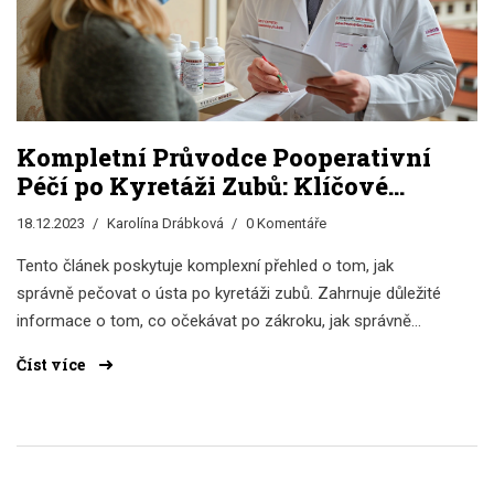
Kompletní Průvodce Pooperativní
Péčí po Kyretáži Zubů: Klíčové
Rady a Tipy
18.12.2023
Karolína Drábková
0 Komentáře
Tento článek poskytuje komplexní přehled o tom, jak
správně pečovat o ústa po kyretáži zubů. Zahrnuje důležité
informace o tom, co očekávat po zákroku, jak správně
čistit zuby a dásně, jaké léky mohou pomoci s bolestí a
Číst více
otokem, a kdy je nutné opět navštívit zubaře. Čtenář se
také dozví o potenciálních komplikacích a jak jim předejít.