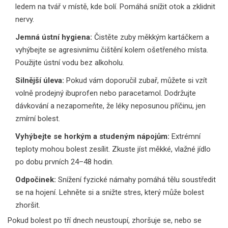
ledem na tvář v místě, kde bolí. Pomáhá snížit otok a zklidnit
nervy.
Jemná ústní hygiena:
Čistěte zuby měkkým kartáčkem a
vyhýbejte se agresivnímu čištění kolem ošetřeného místa.
Použijte ústní vodu bez alkoholu.
Silnější úleva:
Pokud vám doporučil zubař, můžete si vzít
volně prodejný ibuprofen nebo paracetamol. Dodržujte
dávkování a nezapomeňte, že léky neposunou příčinu, jen
zmírní bolest.
Vyhýbejte se horkým a studeným nápojům:
Extrémní
teploty mohou bolest zesílit. Zkuste jíst měkké, vlažné jídlo
po dobu prvních 24–48 hodin.
Odpočinek:
Snížení fyzické námahy pomáhá tělu soustředit
se na hojení. Lehněte si a snižte stres, který může bolest
zhoršit.
Pokud bolest po tří dnech neustoupí, zhoršuje se, nebo se