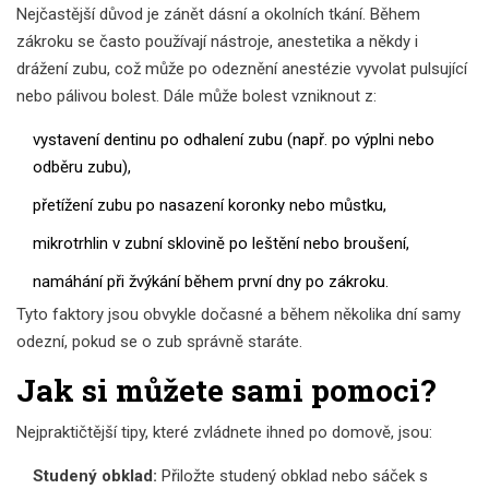
Nejčastější důvod je zánět dásní a okolních tkání. Během
zákroku se často používají nástroje, anestetika a někdy i
drážení zubu, což může po odeznění anestézie vyvolat pulsující
nebo pálivou bolest. Dále může bolest vzniknout z:
vystavení dentinu po odhalení zubu (např. po výplni nebo
odběru zubu),
přetížení zubu po nasazení koronky nebo můstku,
mikrotrhlin v zubní sklovině po leštění nebo broušení,
namáhání při žvýkání během první dny po zákroku.
Tyto faktory jsou obvykle dočasné a během několika dní samy
odezní, pokud se o zub správně staráte.
Jak si můžete sami pomoci?
Nejpraktičtější tipy, které zvládnete ihned po domově, jsou:
Studený obklad:
Přiložte studený obklad nebo sáček s