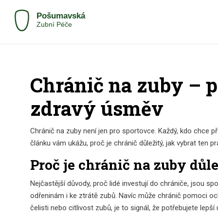
Chránič na zuby – p
zdravý úsměv
Chránič na zuby není jen pro sportovce. Každý, kdo chce př
článku vám ukážu, proč je chránič důležitý, jak vybrat ten p
Proč je chránič na zuby důl
Nejčastější důvody, proč lidé investují do chrániče, jsou 
odřeninám i ke ztrátě zubů. Navíc může chránič pomoci och
čelisti nebo citlivost zubů, je to signál, že potřebujete lepší