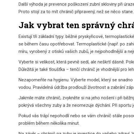
Další výhoda je prevence poškození zubní skloviny při úraze
Proto stojí za to mít chránič připravený, než se něco stane.
Jak vybrat ten správný chr
Existují tři základní typy: běžné pryskyřicové, termoplastic
se během času opotřebovat. Termoplastické (např. po zahřátí
míru, vyrobený z otisků vašich zubů, je nejpohodlnější a nejú
Vyberte si velikost, která pevně sedí, ale neškrtí dásně. 
Důležitá je také tloušťka – tenčí chránič je vhodnější pro le
Nezapomeňte na hygienu. Vyberte model, který se snadno 
vodou. Pravidelná údržba prodlouží životnost a zabrání záp
Jakmile máte chránič, zvykněte si na jeho nošení i při běžn
pokrývá všechny zuby a že neomezuje dýchání. Při sportu je
Pokud vás trápí nepohodlí nebo se vám chránič stále poso
problém během několika minut.
Na závěr – chránič na zuby je investice do vašeho zdraví. 