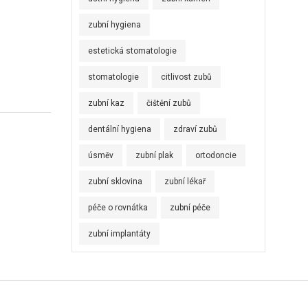
zubní hygiena
estetická stomatologie
stomatologie
citlivost zubů
zubní kaz
čištění zubů
dentální hygiena
zdraví zubů
úsměv
zubní plak
ortodoncie
zubní sklovina
zubní lékař
péče o rovnátka
zubní péče
zubní implantáty