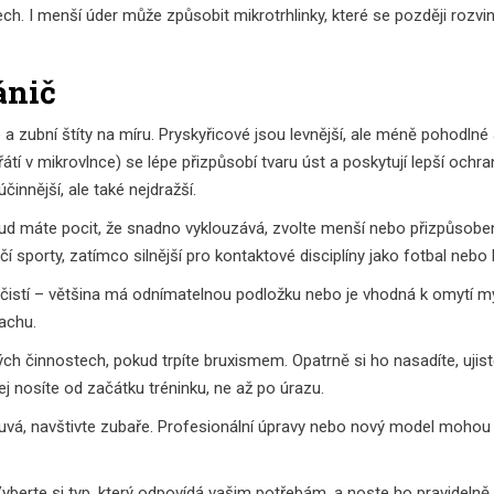
ch. I menší úder může způsobit mikrotrhlinky, které se později rozvi
ánič
ké a zubní štíty na míru. Pryskyřicové jsou levnější, ale méně pohodl
 v mikrovlnce) se lépe přizpůsobí tvaru úst a poskytují lepší ochran
činnější, ale také nejdražší.
Pokud máte pocit, že snadno vyklouzává, zvolte menší nebo přizpůsob
hčí sporty, zatímco silnější pro kontaktové disciplíny jako fotbal nebo 
čistí – většina má odnímatelnou podložku nebo je vhodná k omytí 
achu.
ých činnostech, pokud trpíte bruxismem. Opatrně si ho nasadíte, ujist
j nosíte od začátku tréninku, ne až po úrazu.
uvá, navštivte zubaře. Profesionální úpravy nebo nový model mohou 
Vyberte si typ, který odpovídá vašim potřebám, a noste ho pravidelně