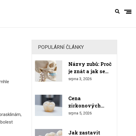
POPULÁRNÍ ČLÁNKY
Názvy zubů: Proč
je znát a jak se
orientovat v
srpna 3, 2026
omhle
číslování
Cena
zirkonových
korunek v roce
srpna 5, 2026
prasklinám,
2026: Kompletní
 bolest
přehled nákladů a
Jak zastavit
srovnání