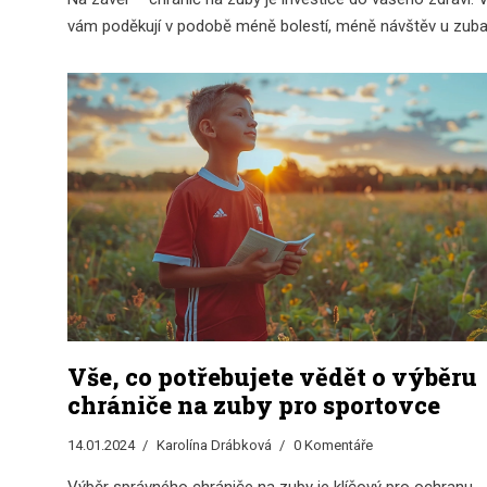
vám poděkují v podobě méně bolestí, méně návštěv u zuba
Vše, co potřebujete vědět o výběru
chrániče na zuby pro sportovce
14.01.2024
Karolína Drábková
0 Komentáře
Výběr správného chrániče na zuby je klíčový pro ochranu