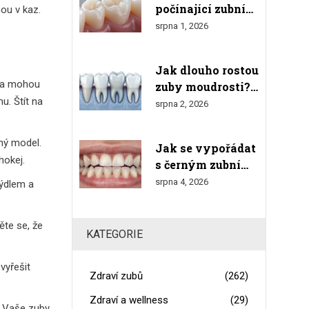
počínající zubní
nou v kaz.
kaz u diabetiků:
srpna 1, 2026
Účinné rady a
prevence
Jak dlouho rostou
né a mohou
zuby moudrosti?
u. Štít na
Kompletní
srpna 2, 2026
průvodce růstem,
bolestmi a
ený model.
Jak se vypořádat
odstraněním
hokej.
s černým zubním
kamenem doma:
srpna 4, 2026
mýdlem a
Bezpečné metody
a varování
ěte se, že
KATEGORIE
vyřešit
Zdraví zubů
(262)
Zdraví a wellness
(29)
. Vaše zuby