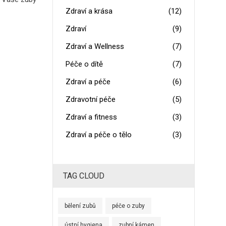
Zdraví a krása
(12)
Zdraví
(9)
Zdraví a Wellness
(7)
Péče o dítě
(7)
Zdraví a péče
(6)
Zdravotní péče
(5)
Zdraví a fitness
(3)
Zdraví a péče o tělo
(3)
TAG CLOUD
bělení zubů
péče o zuby
ústní hygiena
zubní kámen