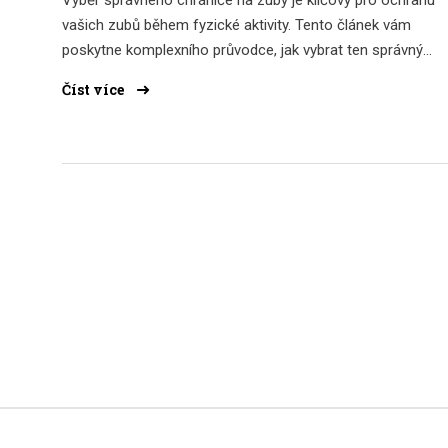
vašich zubů během fyzické aktivity. Tento článek vám
poskytne komplexního průvodce, jak vybrat ten správný
chránič, na co si dát pozor a jaké jsou rozdíly mezi
Číst více
jednotlivými typy. Naučíte se, jak chránič na zuby správně
udržovat, a zjistíte, proč je důležitý pro vaše zdraví nejeno
při sportu, ale i ve vašem každodenním životě.