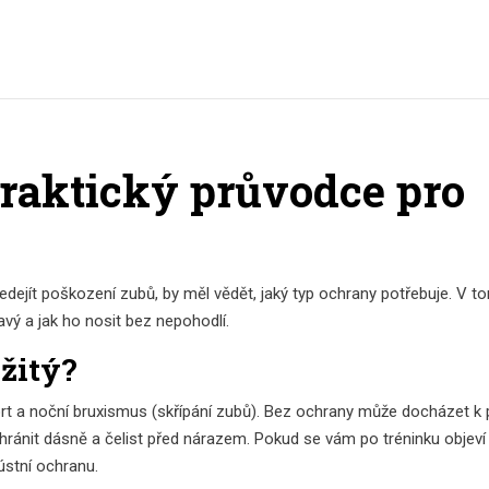
raktický průvodce pro
edejít poškození zubů, by měl vědět, jaký typ ochrany potřebuje. V t
ravý a jak ho nosit bez nepohodlí.
ežitý?
sport a noční bruxismus (skřípání zubů). Bez ochrany může docházet k 
ránit dásně a čelist před nárazem. Pokud se vám po tréninku objeví
 ústní ochranu.