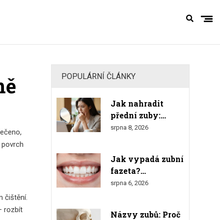
POPULÁRNÍ ČLÁNKY
ně
Jak nahradit
přední zuby:
Estetické fazety,
srpna 8, 2026
řečeno,
korunky a
u povrch
implantáty
Jak vypadá zubní
fazeta?
Kompletní
srpna 6, 2026
průvodce
 čištění.
vzhledem,
– rozbít
Názvy zubů: Proč
materiály a