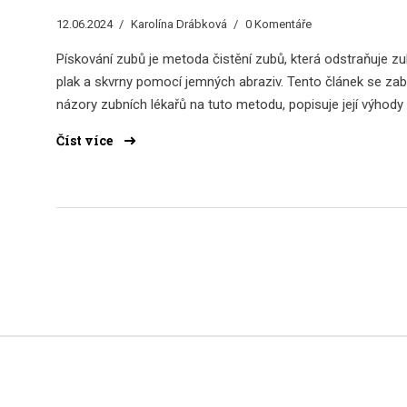
12.06.2024
Karolína Drábková
0 Komentáře
Pískování zubů je metoda čistění zubů, která odstraňuje zu
plak a skvrny pomocí jemných abraziv. Tento článek se za
názory zubních lékařů na tuto metodu, popisuje její výhody
nevýhody, a poskytuje užitečné tipy pro její bezpečné a
Číst více
efektivní použití. Zaměříme se také na správnou domácí pé
o zuby a ústní hygienu.