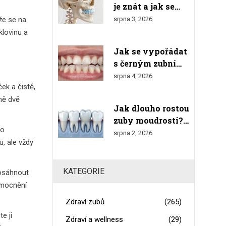
je znát a jak se
výsledkem
orientovat v
že se na
srpna 3, 2026
číslování
klovinu a
Jak se vypořádat
s černým zubním
kamenem doma:
srpna 4, 2026
ek a čistě,
Bezpečné metody
a varování
lně dvě
Jak dlouho rostou
zuby moudrosti?
to
Kompletní
srpna 2, 2026
u, ale vždy
průvodce růstem,
bolestmi a
odstraněním
KATEGORIE
dosáhnout
emocnění
Zdraví zubů
(265)
e ji
Zdraví a wellness
(29)