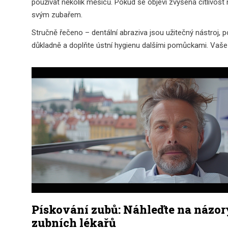
používat několik měsíců. Pokud se objeví zvýšená citlivost
svým zubařem.
Stručně řečeno – dentální abraziva jsou užitečný nástroj, p
důkladně a doplňte ústní hygienu dalšími pomůckami. Vaše 
Pískování zubů: Náhleďte na názor
zubních lékařů