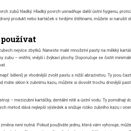
vrch zubů hladký. Hladký povrch usnadňuje další ústní hygienu, proto
 drsný produkt nebo kartáček s tvrdými štětinami, můžete si narušit s
 používat
 na zubech nejvíce zbytků. Naneste malé množství pasty na měkký kartáč
y zubu – vnitřní, vnější i žvýkací plochy. Doporučuje se čistit minimá
at.
př. bělení) je vhodnější zvolit pastu s nižší abrazivitou. Ty jsou čas
ud máte sklon k zubnímu kazu, můžete si dovolit trochu drsnější past
troji – mezizubní kartáčky, dentální nitě a ústní vodu. Ty pomáhají 
ech metod dává nejlepší výsledek a snižuje riziko zubního kazu i on
 změna není nutná. Pokud používáte jednu, která vám vyhovuje, můžet