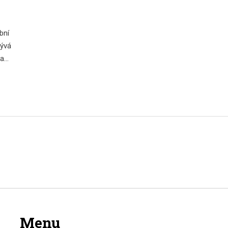
bní
bývá
 a
či
Menu