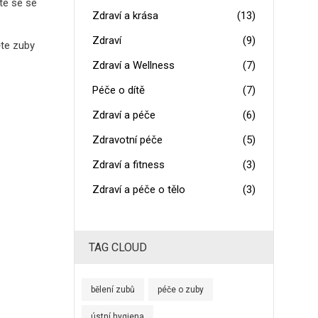
te se se
Zdraví a krása
(13)
Zdraví
(9)
ěte zuby
Zdraví a Wellness
(7)
Péče o dítě
(7)
Zdraví a péče
(6)
Zdravotní péče
(5)
Zdraví a fitness
(3)
Zdraví a péče o tělo
(3)
TAG CLOUD
bělení zubů
péče o zuby
ústní hygiena