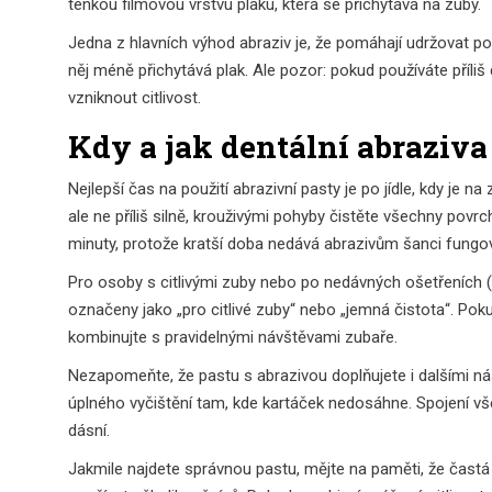
tenkou filmovou vrstvu plaku, která se přichytává na zuby.
Jedna z hlavních výhod abraziv je, že pomáhají udržovat po
něj méně přichytává plak. Ale pozor: pokud používáte příliš
vzniknout citlivost.
Kdy a jak dentální abraziva
Nejlepší čas na použití abrazivní pasty je po jídle, kdy je
ale ne příliš silně, krouživými pohyby čistěte všechny povrch
minuty, protože kratší doba nedává abrazivům šanci fungov
Pro osoby s citlivými zuby nebo po nedávných ošetřeních (na
označeny jako „pro citlivé zuby“ nebo „jemná čistota“. Pok
kombinujte s pravidelnými návštěvami zubaře.
Nezapomeňte, že pastu s abrazivou doplňujete i dalšími nás
úplného vyčištění tam, kde kartáček nedosáhne. Spojení vš
dásní.
Jakmile najdete správnou pastu, mějte na paměti, že častá