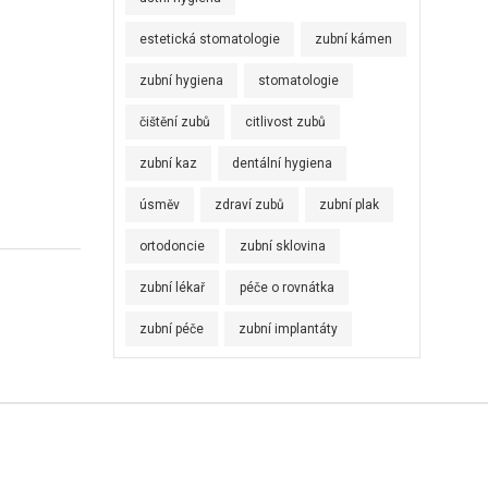
estetická stomatologie
zubní kámen
zubní hygiena
stomatologie
čištění zubů
citlivost zubů
zubní kaz
dentální hygiena
úsměv
zdraví zubů
zubní plak
ortodoncie
zubní sklovina
zubní lékař
péče o rovnátka
zubní péče
zubní implantáty