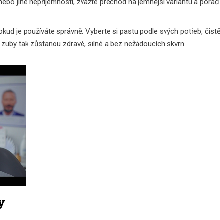
 nebo jiné nepříjemnosti, zvažte přechod na jemnější variantu a poraď
okud je používáte správně. Vyberte si pastu podle svých potřeb, čist
zuby tak zůstanou zdravé, silné a bez nežádoucích skvrn.
y