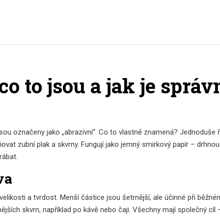
co to jsou a jak je správ
é jsou označeny jako „abrazivní“. Co to vlastně znamená? Jednoduše 
ňovat zubní plak a skvrny. Fungují jako jemný smirkový papír – drhno
rábat.
va
elikosti a tvrdost. Menší částice jsou šetrnější, ale účinné při běžném
ějších skvrn, například po kávě nebo čaji. Všechny mají společný cíl 