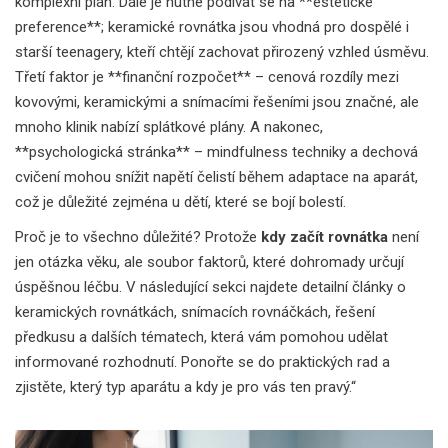
komplexní plán. Dále je nutné podívat se na **estetické
preference**; keramické rovnátka jsou vhodná pro dospělé i
starší teenagery, kteří chtějí zachovat přirozený vzhled úsměvu.
Třetí faktor je **finanční rozpočet** – cenová rozdíly mezi
kovovými, keramickými a snímacími řešeními jsou značné, ale
mnoho klinik nabízí splátkové plány. A nakonec,
**psychologická stránka** – mindfulness techniky a dechová
cvičení mohou snížit napětí čelistí během adaptace na aparát,
což je důležité zejména u dětí, které se bojí bolestí.
Proč je to všechno důležité? Protože
kdy začít rovnátka
není
jen otázka věku, ale soubor faktorů, které dohromady určují
úspěšnou léčbu. V následující sekci najdete detailní články o
keramických rovnátkách, snímacích rovnáčkách, řešení
předkusu a dalších tématech, která vám pomohou udělat
informované rozhodnutí. Ponořte se do praktických rad a
zjistěte, který typ aparátu a kdy je pro vás ten pravý.“