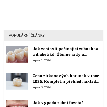
POPULÁRNÍ ČLÁNKY
Jak zastavit počínající zubní kaz
u diabetiků: Účinné rady a
prevence
srpna 1, 2026
Cena zirkonových korunek v roce
2026: Kompletní přehled nákladů
a srovnání
srpna 5, 2026
Jak vypadá zubní fazeta?