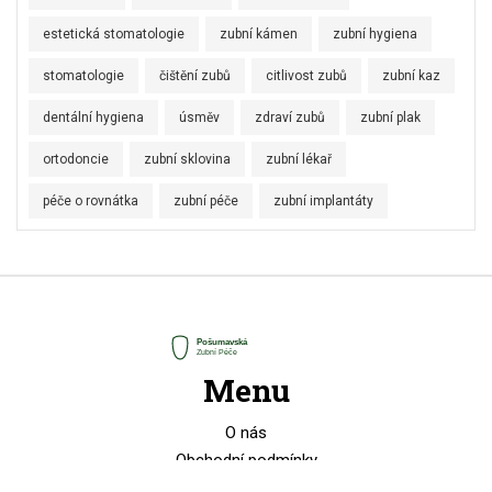
estetická stomatologie
zubní kámen
zubní hygiena
stomatologie
čištění zubů
citlivost zubů
zubní kaz
dentální hygiena
úsměv
zdraví zubů
zubní plak
ortodoncie
zubní sklovina
zubní lékař
péče o rovnátka
zubní péče
zubní implantáty
Menu
O nás
Obchodní podmínky
Zásady ochrany soukromí