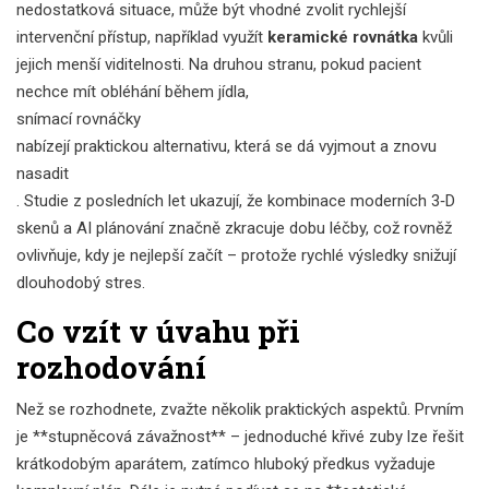
nedostatková situace, může být vhodné zvolit rychlejší
intervenční přístup, například využít
keramické rovnátka
kvůli
jejich menší viditelnosti. Na druhou stranu, pokud pacient
nechce mít obléhání během jídla,
snímací rovnáčky
nabízejí praktickou alternativu, která se dá vyjmout a znovu
nasadit
. Studie z posledních let ukazují, že kombinace moderních 3‑D
skenů a AI plánování značně zkracuje dobu léčby, což rovněž
ovlivňuje, kdy je nejlepší začít – protože rychlé výsledky snižují
dlouhodobý stres.
Co vzít v úvahu při
rozhodování
Než se rozhodnete, zvažte několik praktických aspektů. Prvním
je **stupněcová závažnost** – jednoduché křivé zuby lze řešit
krátkodobým aparátem, zatímco hluboký předkus vyžaduje