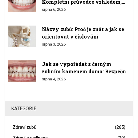
Kompletní průvodce vzhledem,
materiály a výsledkem
srpna 6, 2026
Názvy zubů: Proč je znát a jak se
orientovat v číslování
srpna 3, 2026
Jak se vypořádat s černým
zubním kamenem doma: Bezpečné
metody a varování
srpna 4, 2026
KATEGORIE
Zdraví zubů
(265)