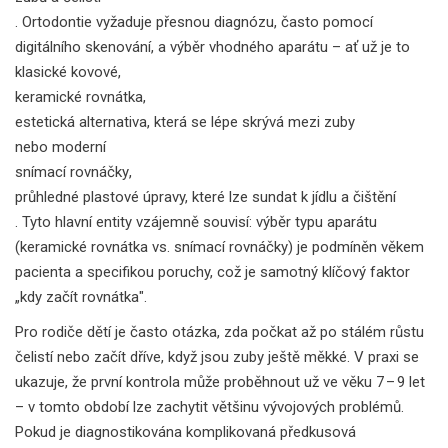
. Ortodontie vyžaduje přesnou diagnózu, často pomocí
digitálního skenování, a výběr vhodného aparátu – ať už je to
klasické kovové,
keramické rovnátka
,
estetická alternativa, která se lépe skrývá mezi zuby
nebo moderní
snímací rovnáčky
,
průhledné plastové úpravy, které lze sundat k jídlu a čištění
. Tyto hlavní entity vzájemně souvisí: výběr typu aparátu
(keramické rovnátka vs. snímací rovnáčky) je podmíněn věkem
pacienta a specifikou poruchy, což je samotný klíčový faktor
„kdy začít rovnátka".
Pro rodiče dětí je často otázka, zda počkat až po stálém růstu
čelistí nebo začít dříve, když jsou zuby ještě měkké. V praxi se
ukazuje, že první kontrola může proběhnout už ve věku 7 – 9 let
– v tomto období lze zachytit většinu vývojových problémů.
Pokud je diagnostikována komplikovaná předkusová