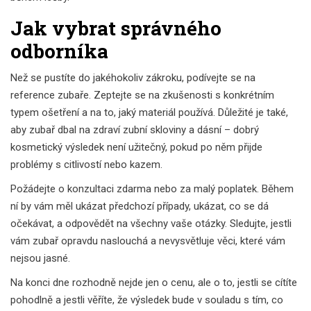
Jak vybrat správného
odborníka
Než se pustíte do jakéhokoliv zákroku, podívejte se na
reference zubaře. Zeptejte se na zkušenosti s konkrétním
typem ošetření a na to, jaký materiál používá. Důležité je také,
aby zubař dbal na zdraví zubní skloviny a dásní – dobrý
kosmetický výsledek není užitečný, pokud po něm přijde
problémy s citlivostí nebo kazem.
Požádejte o konzultaci zdarma nebo za malý poplatek. Během
ní by vám měl ukázat předchozí případy, ukázat, co se dá
očekávat, a odpovědět na všechny vaše otázky. Sledujte, jestli
vám zubař opravdu naslouchá a nevysvětluje věci, které vám
nejsou jasné.
Na konci dne rozhodně nejde jen o cenu, ale o to, jestli se cítíte
pohodlně a jestli věříte, že výsledek bude v souladu s tím, co