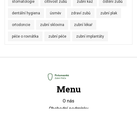
stomatologie
citlivost zubů
zubní kaz
čištění zubů
dentální hygiena
úsměv
zdraví zubů
zubní plak
ortodoncie
zubní sklovina
zubní lékař
péče o rovnátka
zubní péče
zubní implantáty
Menu
O nás
Obchodní podmínky
Zásady ochrany soukromí
GDPR
Kontakt