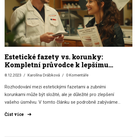
Estetické fazety vs. korunky:
Kompletní průvodce k lepšímu
úsměvu
8.12.2023
Karolína Drábková
0 Komentáře
Rozhodování mezi estetickými fazetami a zubními
korunkami může být složité, ale je důležité pro zlepšení
vašeho úsměvu. V tomto článku se podrobně zabýváme
každou z těchto možností, aby jsme vám pomohli vybrat
Číst více
tu, která nejlépe vyhovuje vašim potřebám. Budeme
prozkoumávat výhody, procesy, údržbu a náklady spojené s
estetickými fazetami a korunkami. Připravili jsme také tipy