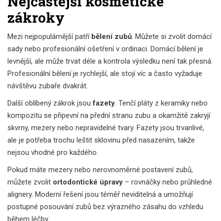
Nejčastější kosmetické
zákroky
Mezi nejpopulárnější patří
bělení zubů
. Můžete si zvolit domácí
sady nebo profesionální ošetření v ordinaci. Domácí bělení je
levnější, ale může trvat déle a kontrola výsledku není tak přesná.
Profesionální bělení je rychlejší, ale stojí víc a často vyžaduje
návštěvu zubaře dvakrát.
Další oblíbený zákrok jsou
fazety
. Tenčí pláty z keramiky nebo
kompozitu se připevní na přední stranu zubu a okamžitě zakryjí
skvrny, mezery nebo nepravidelné tvary. Fazety jsou trvanlivé,
ale je potřeba trochu leštit sklovinu před nasazením, takže
nejsou vhodné pro každého.
Pokud máte mezery nebo nerovnoměrné postavení zubů,
můžete zvolit
ortodontické úpravy
– rovnáčky nebo průhledné
alignery. Moderní řešení jsou téměř neviditelná a umožňují
postupné posouvání zubů bez výrazného zásahu do vzhledu
během léčby.