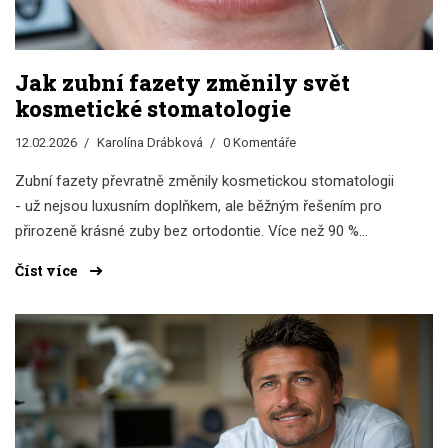
Jak zubní fazety změnily svět
kosmetické stomatologie
12.02.2026
Karolína Drábková
0 Komentáře
Zubní fazety převratně změnily kosmetickou stomatologii
- už nejsou luxusním doplňkem, ale běžným řešením pro
přirozeně krásné zuby bez ortodontie. Více než 90 %
pacientů potvrzuje zvýšenou sebevědomost a kvalitu
Číst více
úsměvu.