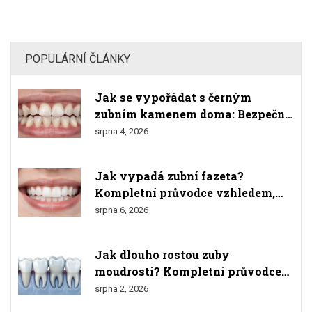
na výběr správného stomatologa a jak udržovat vaše nové
zuby ve vynikající kondici.
POPULÁRNÍ ČLÁNKY
Jak se vypořádat s černým
zubním kamenem doma: Bezpečné
metody a varování
srpna 4, 2026
Jak vypadá zubní fazeta?
Kompletní průvodce vzhledem,
materiály a výsledkem
srpna 6, 2026
Jak dlouho rostou zuby
moudrosti? Kompletní průvodce
růstem, bolestmi a odstraněním
srpna 2, 2026