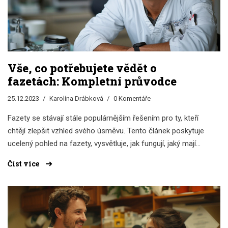
Vše, co potřebujete vědět o
fazetách: Kompletní průvodce
25.12.2023
Karolína Drábková
0 Komentáře
Fazety se stávají stále populárnějším řešením pro ty, kteří
chtějí zlepšit vzhled svého úsměvu. Tento článek poskytuje
ucelený pohled na fazety, vysvětluje, jak fungují, jaký mají
vliv na zdraví zubů a jaký je proces jejich aplikace.
Číst více
Seznámíte se také s tipy, jak pečovat o fazety a udržet je v
co nejlepším stavu.