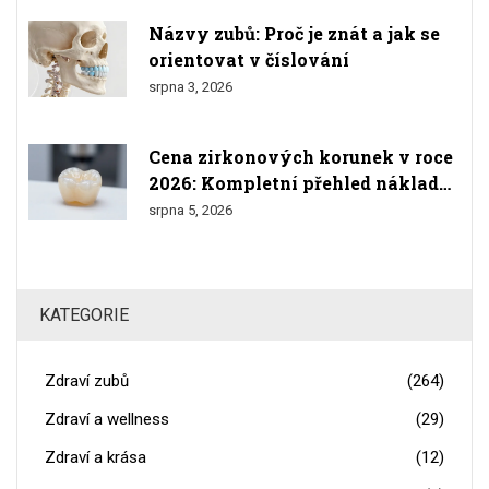
Názvy zubů: Proč je znát a jak se
orientovat v číslování
srpna 3, 2026
Cena zirkonových korunek v roce
2026: Kompletní přehled nákladů
a srovnání
srpna 5, 2026
KATEGORIE
Zdraví zubů
(264)
Zdraví a wellness
(29)
Zdraví a krása
(12)