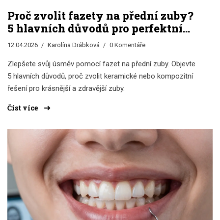
Proč zvolit fazety na přední zuby?
5 hlavních důvodů pro perfektní
úsměv
12.04.2026
Karolína Drábková
0 Komentáře
Zlepšete svůj úsměv pomocí fazet na přední zuby. Objevte
5 hlavních důvodů, proč zvolit keramické nebo kompozitní
řešení pro krásnější a zdravější zuby.
Číst více