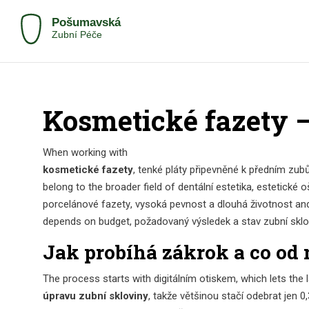
Kosmetické fazety –
When working with
kosmetické fazety
,
tenké pláty připevněné k předním zubů
belong to the broader field of
dentální estetika
,
estetické 
porcelánové fazety
,
vysoká pevnost a dlouhá životnost
an
depends on budget, požadovaný výsledek a stav zubní sklov
Jak probíhá zákrok a co od 
The process starts with digitálním otiskem, which lets the l
úpravu zubní skloviny
, takže většinou stačí odebrat jen 