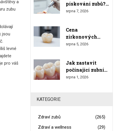
návštěvy a
pískování zubů?
výsledkem
uru zubu
Čas, proces a co
srpna 7, 2026
čekat
olávají
Cena
k jsou
zirkonových
č.
korunek v roce
srpna 5, 2026
liš levné
2026: Kompletní
ajdete
přehled nákladů a
Jak zastavit
je pro váš
srovnání
počínající zubní
kaz u diabetiků:
srpna 1, 2026
Účinné rady a
prevence
KATEGORIE
Zdraví zubů
(265)
Zdraví a wellness
(29)