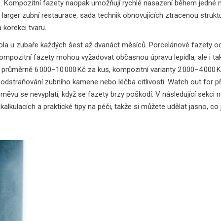
n. Kompozitní fazety naopak umožňují rychlé nasazení během jedné 
 larger
zubní restaurace
,
sada technik obnovujících ztracenou strukt
 korekci tvaru.
rola u zubaře každých šest až dvanáct měsíců. Porcelánové fazety od
Kompozitní fazety mohou vyžadovat občasnou úpravu lepidla, ale i ta
í průměrně 6 000–10 000 Kč za kus, kompozitní varianty 2 000–4 000 K
 odstraňování zubního kamene nebo léčba citlivosti. Watch out for pří
ěvu se nevyplatí, když se fazety brzy poškodí. V následující sekci n
lkulacích a praktické tipy na péči, takže si můžete udělat jasno, co 