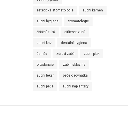
estetická stomatologie
zubní kámen
zubní hygiena
stomatologie
čištění zubů
citlivost zubů
zubní kaz
dentální hygiena
úsměv
zdraví zubů
zubní plak
ortodoncie
zubní sklovina
zubní lékař
péče o rovnátka
zubní péče
zubní implantáty