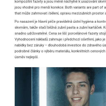
kompozitní fazety a jsou méně náchylné k usazování skvr
jsou vhodné pro menší korekce. Both variants are part of a
that může zahrnovat i bělení, opravu mezizubních prostor a
Po nasazení je hlavní péče pravidelná ústní hygiena a kont
skvrnám, takže stačí běžná zubní pasta a zubní kartáček. 
snadno udržovatelné. Cena se liší: porcelánové fazety stoj
Vyhodnocení nákladů zahrnuje i předchozí ošetření, jako je
nabídky bez záruky – dlouhodobá investice do zdravého úsm
podrobné články o výběru materiálu, konkrétních cenových ka
úsměv nejlepší.