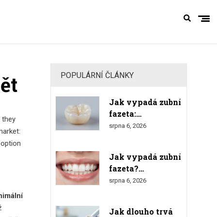
POPULÁRNÍ ČLÁNKY
ět
Jak vypadá zubní
fazeta:
, they
Realistický
srpna 6, 2026
market:
vzhled, tloušťka a
 option
srovnání s
Jak vypadá zubní
přírodními zuby
fazeta?
Kompletní
srpna 6, 2026
průvodce
nimální
vzhledem,
ž
Jak dlouho trvá
materiály a