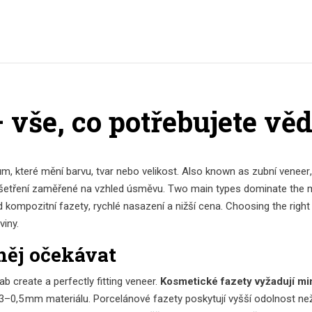
 vše, co potřebujete věd
m, které mění barvu, tvar nebo velikost
. Also known as
zubní veneer
ošetření zaměřené na vzhled úsměvu
. Two main types dominate the 
d
kompozitní fazety
,
rychlé nasazení a nižší cena
. Choosing the right
iny.
něj očekávat
ab create a perfectly fitting veneer.
Kosmetické fazety vyžadují mi
0,3–0,5 mm materiálu. Porcelánové fazety poskytují vyšší odolnost ne