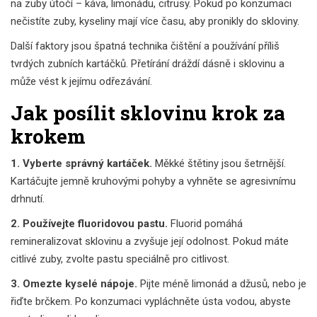
na zuby útočí – káva, limonádu, citrusy. Pokud po konzumaci
nečistíte zuby, kyseliny mají více času, aby pronikly do skloviny.
Další faktory jsou špatná technika čištění a používání příliš
tvrdých zubních kartáčků. Přetírání dráždí dásně i sklovinu a
může vést k jejímu odřezávání.
Jak posílit sklovinu krok za
krokem
1. Vyberte správný kartáček.
Měkké štětiny jsou šetrnější.
Kartáčujte jemně kruhovými pohyby a vyhněte se agresivnímu
drhnutí.
2. Používejte fluoridovou pastu.
Fluorid pomáhá
remineralizovat sklovinu a zvyšuje její odolnost. Pokud máte
citlivé zuby, zvolte pastu speciálně pro citlivost.
3. Omezte kyselé nápoje.
Pijte méně limonád a džusů, nebo je
řiďte brčkem. Po konzumaci vypláchněte ústa vodou, abyste