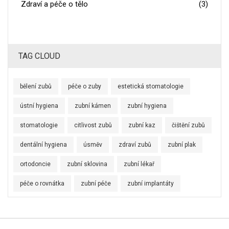
Zdraví a péče o tělo
(3)
TAG CLOUD
bělení zubů
péče o zuby
estetická stomatologie
ústní hygiena
zubní kámen
zubní hygiena
stomatologie
citlivost zubů
zubní kaz
čištění zubů
dentální hygiena
úsměv
zdraví zubů
zubní plak
ortodoncie
zubní sklovina
zubní lékař
péče o rovnátka
zubní péče
zubní implantáty