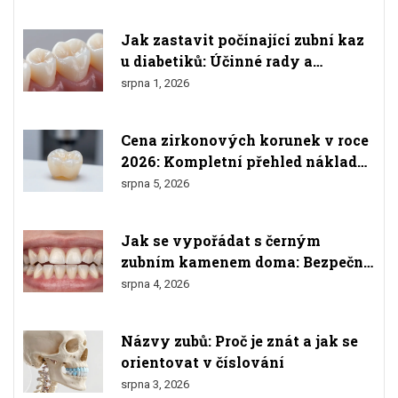
Jak zastavit počínající zubní kaz
u diabetiků: Účinné rady a
prevence
srpna 1, 2026
Cena zirkonových korunek v roce
2026: Kompletní přehled nákladů
a srovnání
srpna 5, 2026
Jak se vypořádat s černým
zubním kamenem doma: Bezpečné
metody a varování
srpna 4, 2026
Názvy zubů: Proč je znát a jak se
orientovat v číslování
srpna 3, 2026