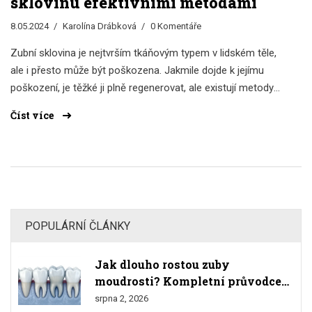
sklovinu efektivními metodami
8.05.2024
Karolína Drábková
0 Komentáře
Zubní sklovina je nejtvrším tkáňovým typem v lidském těle,
ale i přesto může být poškozena. Jakmile dojde k jejímu
poškození, je těžké ji plně regenerovat, ale existují metody,
které mohou její stav zlepšit. Tento článek prozkoumává
Číst více
různé přístupy k obnově zubní skloviny, od fluoridových
terapií po změny v denním stravování a ústní hygieně.
POPULÁRNÍ ČLÁNKY
Jak dlouho rostou zuby
moudrosti? Kompletní průvodce
růstem, bolestmi a odstraněním
srpna 2, 2026