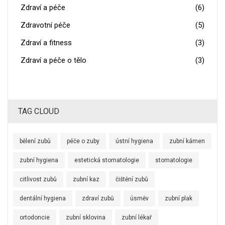
Zdraví a péče
(6)
Zdravotní péče
(5)
Zdraví a fitness
(3)
Zdraví a péče o tělo
(3)
TAG CLOUD
bělení zubů
péče o zuby
ústní hygiena
zubní kámen
zubní hygiena
estetická stomatologie
stomatologie
citlivost zubů
zubní kaz
čištění zubů
dentální hygiena
zdraví zubů
úsměv
zubní plak
ortodoncie
zubní sklovina
zubní lékař