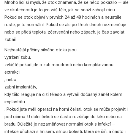
Mnoho lidí si myslí, že otok znamená, že se něco pokazilo — ale
ve skutečnosti je to jen váš tělo, jak se snaží zahojit ránu.
Pokud se otok objeví v prvních 24 až 48 hodinách a neustále
roste, je to normální. Pokud se ale po třech dnech nezmenšuje
nebo se přidá teplota, zčervenání nebo zápach, je čas zavolat
zubaři.
Nejčastější příčiny silného otoku jsou
vytržení zubu
,
zvláště pokud jde o zub moudrosti nebo komplikovanou
extrakci
, nebo
zubní implantáty
,
kdy tělo reaguje na cizí těleso a vytváří dočasný zánět kolem
implantátu
. Pokud jste měli operaci na horní čelisti, otok se může projevit i
pod očima. U dolní čelisti se často rozšiřuje do krku nebo na
bradu. Důležité je nezaměňovat normální otok s infekcí —
infekce přichází s hnisem, silnou bolestí, která se šíří, a často i