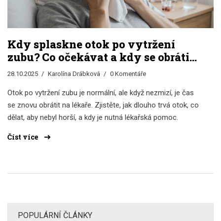
Kdy splaskne otok po vytržení
zubu? Co očekávat a kdy se obrátit
na lékaře
28.10.2025
Karolína Drábková
0 Komentáře
Otok po vytržení zubu je normální, ale když nezmizí, je čas
se znovu obrátit na lékaře. Zjistěte, jak dlouho trvá otok, co
dělat, aby nebyl horší, a kdy je nutná lékařská pomoc.
Číst více
POPULÁRNÍ ČLÁNKY