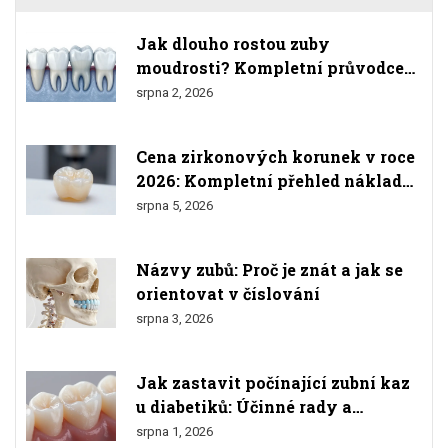
Jak dlouho rostou zuby
moudrosti? Kompletní průvodce
růstem, bolestmi a odstraněním
srpna 2, 2026
Cena zirkonových korunek v roce
2026: Kompletní přehled nákladů
a srovnání
srpna 5, 2026
Názvy zubů: Proč je znát a jak se
orientovat v číslování
srpna 3, 2026
Jak zastavit počínající zubní kaz
u diabetiků: Účinné rady a
prevence
srpna 1, 2026