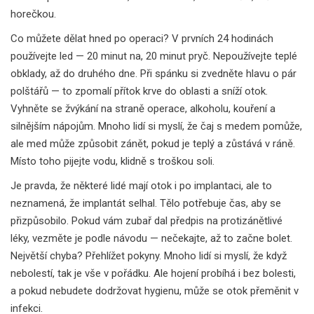
horečkou.
Co můžete dělat hned po operaci? V prvních 24 hodinách
používejte led — 20 minut na, 20 minut pryč. Nepoužívejte teplé
obklady, až do druhého dne. Při spánku si zvedněte hlavu o pár
polštářů — to zpomalí přítok krve do oblasti a sníží otok.
Vyhněte se žvýkání na straně operace, alkoholu, kouření a
silnějším nápojům. Mnoho lidí si myslí, že čaj s medem pomůže,
ale med může způsobit zánět, pokud je teplý a zůstává v ráně.
Místo toho pijejte vodu, klidně s troškou soli.
Je pravda, že některé lidé mají otok i po implantaci, ale to
neznamená, že implantát selhal. Tělo potřebuje čas, aby se
přizpůsobilo. Pokud vám zubař dal předpis na protizánětlivé
léky, vezměte je podle návodu — nečekajte, až to začne bolet.
Největší chyba? Přehlížet pokyny. Mnoho lidí si myslí, že když
nebolestí, tak je vše v pořádku. Ale hojení probíhá i bez bolesti,
a pokud nebudete dodržovat hygienu, může se otok přeměnit v
infekci.