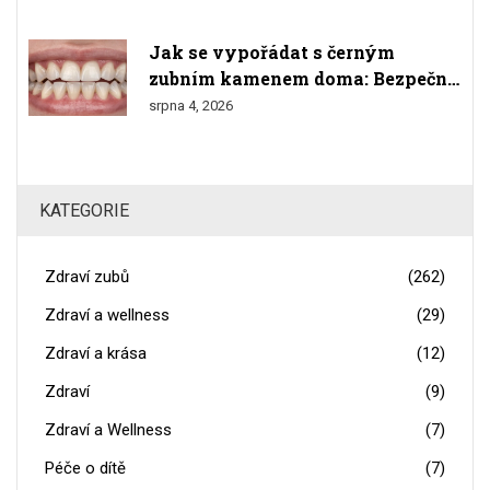
Jak se vypořádat s černým
zubním kamenem doma: Bezpečné
metody a varování
srpna 4, 2026
KATEGORIE
Zdraví zubů
(262)
Zdraví a wellness
(29)
Zdraví a krása
(12)
Zdraví
(9)
Zdraví a Wellness
(7)
Péče o dítě
(7)