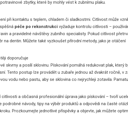
y potravinové zbytky, které by mohly vést k zubnímu plaku.
ení při kontaktu s teplem, chladem či sladkostmi
. Citlivost může vzn
 Úspěšná
péče po rekonstrukci
vyžaduje kontrolu citlivosti – používá
in a pravidelné návštěvy zubního specialisty. Pokud citlivost přetr
ěr na dentin. Můžete také vyzkoušet přírodní metody, jako je otáčení
těji doporučuje
é skvrny a posílí sklovinu
. Pískování pomáhá redukovat plak, který b
í. Tento postup lze provádět u zubaře jednou až dvakrát ročně, v zá
ovou vodu nebo pastu, aby se sklovina co nejrychleji zotavila. Pamatu
citlivosti a občasná profesionální úprava jako pískování – tvoří ucel
e podrobné návody, tipy na výběr produktů a odpovědi na časté otázk
ku. Prozkoumejte jednotlivé příspěvky a objevte, jak můžete optim