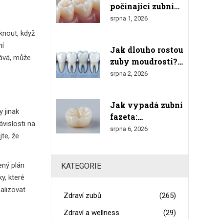
počínající zubní
kaz u diabetiků:
srpna 1, 2026
Účinné rady a
iknout, když
prevence
ní
Jak dlouho rostou
vává, může
zuby moudrosti?
Kompletní
srpna 2, 2026
průvodce růstem,
bolestmi a
Jak vypadá zubní
odstraněním
y jinak
fazeta:
vislosti na
Realistický
srpna 6, 2026
jte, že
vzhled, tloušťka a
srovnání s
přírodními zuby
ený plán
KATEGORIE
y, které
alizovat
Zdraví zubů
(265)
Zdraví a wellness
(29)