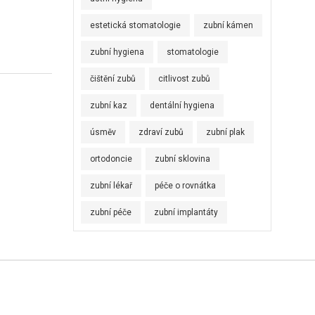
estetická stomatologie
zubní kámen
zubní hygiena
stomatologie
čištění zubů
citlivost zubů
zubní kaz
dentální hygiena
úsměv
zdraví zubů
zubní plak
ortodoncie
zubní sklovina
zubní lékař
péče o rovnátka
zubní péče
zubní implantáty