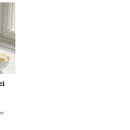
ci
ní