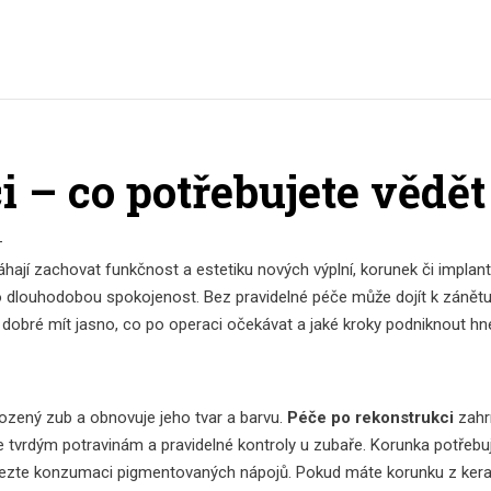
 – co potřebujete vědět
–
ají zachovat funkčnost a estetiku nových výplní, korunek či implan
o dlouhodobou spokojenost. Bez pravidelné péče může dojít k zánětu
e dobré mít jasno, co po operaci očekávat a jaké kroky podniknout h
kozený zub a obnovuje jeho tvar a barvu
.
Péče po rekonstrukci
zahr
 tvrdým potravinám a pravidelné kontroly u zubaře. Korunka potřebu
omezte konzumaci pigmentovaných nápojů. Pokud máte korunku z ke