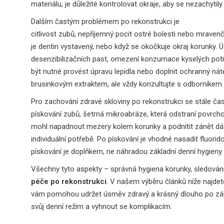
materiálu, je důležité kontrolovat okraje, aby se nezachytil
Dalším častým problémem po rekonstrukci je
citlivost zubů
,
nepříjemný pocit ostré bolesti nebo mravenč
je dentin vystavený, nebo když se okočkuje okraj korunky.
desenzibilizačních past, omezení konzumace kyselých potrav
být nutné provést úpravu lepidla nebo doplnit ochranný nát
brusinkovým extraktem, ale vždy konzultujte s odborníkem.
Pro zachování zdravé skloviny po rekonstrukci se stále čas
pískování zubů
,
šetrná mikroabráze, která odstraní povrchov
mohl napadnout mezery kolem korunky a podnítit zánět dásn
individuální potřebě. Po pískování je vhodné nasadit fluorid
pískování je doplňkem, ne náhradou základní denní hygieny.
Všechny tyto aspekty – správná hygiena korunky, sledování 
péče po rekonstrukci
. V našem výběru článků níže najdet
vám pomohou udržet úsměv zdravý a krásný dlouho po zákro
svůj denní režim a vyhnout se komplikacím.