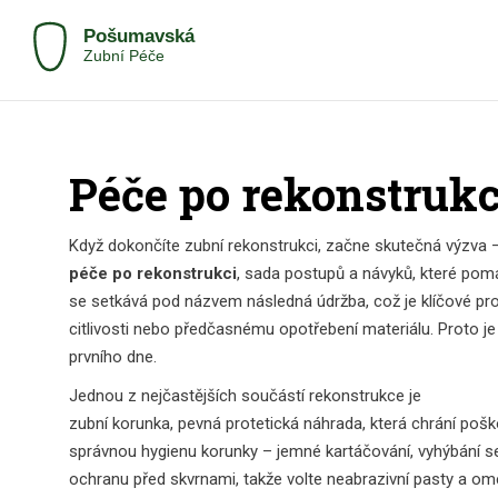
Péče po rekonstrukci
Když dokončíte zubní rekonstrukci, začne skutečná výzva 
péče po rekonstrukci
,
sada postupů a návyků, které pomáh
se setkává pod názvem následná údržba, což je klíčové pr
citlivosti nebo předčasnému opotřebení materiálu. Proto j
prvního dne.
Jednou z nejčastějších součástí rekonstrukce je
zubní korunka
,
pevná protetická náhrada, která chrání poš
správnou hygienu korunky – jemné kartáčování, vyhýbání se
ochranu před skvrnami, takže volte neabrazivní pasty a 