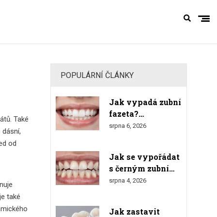
POPULÁRNÍ ČLÁNKY
Jak vypadá zubní
fazeta?
tátů
. Také
Kompletní
srpna 6, 2026
 dásní,
průvodce
ned od
vzhledem,
Jak se vypořádat
materiály a
s černým zubním
výsledkem
kamenem doma:
srpna 4, 2026
nuje
Bezpečné metody
je také
a varování
ramického
Jak zastavit