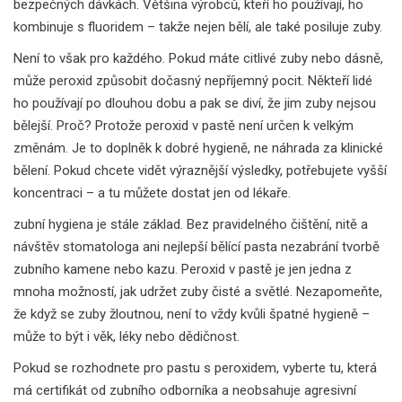
bezpečných dávkách. Většina výrobců, kteří ho používají, ho
kombinuje s fluoridem – takže nejen bělí, ale také posiluje zuby.
Není to však pro každého. Pokud máte citlivé zuby nebo dásně,
může peroxid způsobit dočasný nepříjemný pocit. Někteří lidé
ho používají po dlouhou dobu a pak se diví, že jim zuby nejsou
bělejší. Proč? Protože peroxid v pastě není určen k velkým
změnám. Je to doplněk k dobré hygieně, ne náhrada za klinické
bělení. Pokud chcete vidět výraznější výsledky, potřebujete vyšší
koncentraci – a tu můžete dostat jen od lékaře.
zubní hygiena
je stále základ. Bez pravidelného čištění, nitě a
návštěv stomatologa ani nejlepší bělící pasta nezabrání tvorbě
zubního kamene nebo kazu. Peroxid v pastě je jen jedna z
mnoha možností, jak udržet zuby čisté a světlé. Nezapomeňte,
že když se zuby žloutnou, není to vždy kvůli špatné hygieně –
může to být i věk, léky nebo dědičnost.
Pokud se rozhodnete pro pastu s peroxidem, vyberte tu, která
má certifikát od zubního odborníka a neobsahuje agresivní