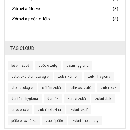
Zdraví a fitness
(3)
Zdraví a péče o tělo
(3)
TAG CLOUD
bělení zubů
péče o zuby
ústní hygiena
estetická stomatologie
zubní kámen
zubní hygiena
stomatologie
čištění zubů
citlivost zubů
zubní kaz
dentální hygiena
úsměv
zdraví zubů
zubní plak
ortodoncie
zubní sklovina
zubní lékař
péče o rovnátka
zubní péče
zubní implantáty