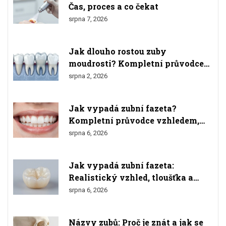
Čas, proces a co čekat
srpna 7, 2026
Jak dlouho rostou zuby
moudrosti? Kompletní průvodce
růstem, bolestmi a odstraněním
srpna 2, 2026
Jak vypadá zubní fazeta?
Kompletní průvodce vzhledem,
materiály a výsledkem
srpna 6, 2026
Jak vypadá zubní fazeta:
Realistický vzhled, tloušťka a
srovnání s přírodními zuby
srpna 6, 2026
Názvy zubů: Proč je znát a jak se