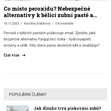
Co místo peroxidu? Nebezpečné
alternativy k bělící zubní pastě a
jaké skutečně fungují
16.11.2025
Karolína Drábková
0 Komentáře
Peroxid v bělících pastách poškozuje email. Zjistěte, jaké
bezpečné alternativy fungují bez rizika - hydroxyapatit,
enzymy a uhlík. Víte, která pasta skutečně bělí a neubližuje?
Číst více
POPULÁRNÍ ČLÁNKY
Jak dlouho trvá pískování zubů?