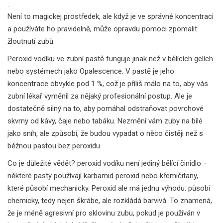
.
Není to magickej prostředek, ale když je ve správné koncentraci
a používáte ho pravidelně, může opravdu pomoci zpomalit
žloutnutí zubů.
Peroxid vodíku ve zubní pastě funguje jinak než v bělících gelích
nebo systémech jako Opalescence. V pastě je jeho
koncentrace obvykle pod 1 %, což je příliš málo na to, aby vás
zubní lékař vyměnil za nějaký profesionální postup. Ale je
dostatečně silný na to, aby pomáhal odstraňovat povrchové
skvrny od kávy, čaje nebo tabáku. Nezmění vám zuby na bílé
jako sníh, ale způsobí, že budou vypadat o něco čistěji než s
běžnou pastou bez peroxidu.
Co je důležité vědět?
peroxid vodíku
není jediný bělící činidlo –
některé pasty používají karbamid peroxid nebo křemičitany,
které působí mechanicky. Peroxid ale má jednu výhodu: působí
chemicky, tedy nejen škrábe, ale rozkládá barvivá. To znamená,
že je méně agresivní pro sklovinu zubu, pokud je používán v