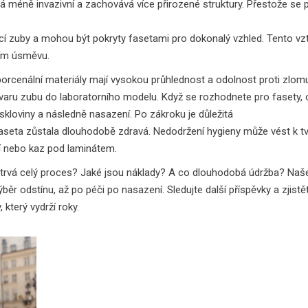
á méně invazivní a zachovává více přirozené struktury. Přestože se p
ící zuby a mohou být pokryty fasetami pro dokonalý vzhled
. Tento vz
ním úsměvu.
porcenální materiály mají vysokou průhlednost a odolnost proti zlom
s tvaru zubu do laboratorního modelu. Když se rozhodnete pro fasety, 
 skloviny a následně nasazení. Po zákroku je důležitá
 faseta zůstala dlouhodobě zdravá
. Nedodržení hygieny může vést k t
í nebo kaz pod laminátem.
u trvá celý proces? Jaké jsou náklady? A co dlouhodobá údržba? Naš
ěr odstínu, až po péči po nasazení. Sledujte další příspěvky a zjistět
který vydrží roky.