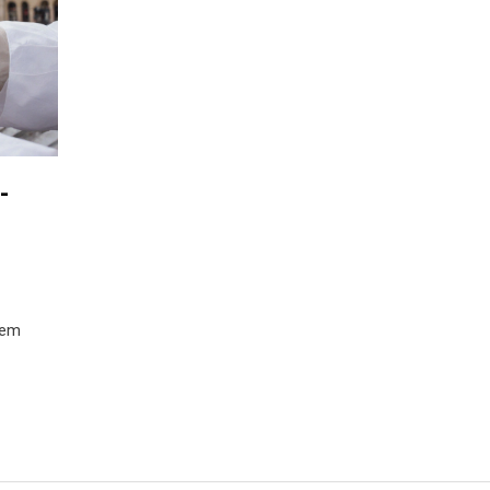
-
nem