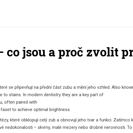
 co jsou a proč zvolit p
teré se připevňují na přední část zubu a mění jeho vzhled
. Also know
e to stains. In modern dentistry they are a key part of
u
, often paired with
 faset
to achieve optimal brightness.
tézy, které obklopují celý zub a obnovují jeho tvar a funkci
. Zatímco 
ové nedokonalosti – skvrny, malé mezery nebo drobné nerovnosti. T