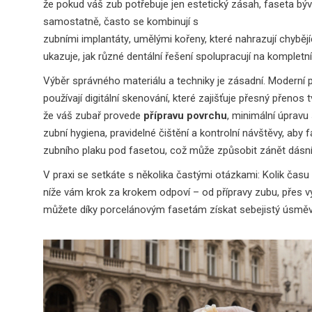
že pokud váš zub potřebuje jen estetický zásah, faseta býv
samostatně, často se kombinují s
zubními implantáty
,
umělými kořeny, které nahrazují chyběj
ukazuje, jak různé dentální řešení spolupracují na komplet
Výběr správného materiálu a techniky je zásadní. Moderní 
používají digitální skenování, které zajišťuje přesný přeno
že váš zubař provede
přípravu povrchu
, minimální úpravu
zubní hygiena
,
pravidelné čištění a kontrolní návštěvy, aby
zubního plaku pod fasetou, což může způsobit zánět dásn
V praxi se setkáte s několika častými otázkami: Kolik čas
níže vám krok za krokem odpoví – od přípravy zubu, přes výb
můžete díky porcelánovým fasetám získat sebejistý úsměv, 