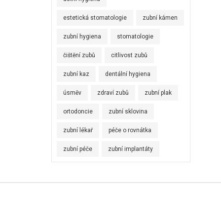
estetická stomatologie
zubní kámen
zubní hygiena
stomatologie
čištění zubů
citlivost zubů
zubní kaz
dentální hygiena
úsměv
zdraví zubů
zubní plak
ortodoncie
zubní sklovina
zubní lékař
péče o rovnátka
zubní péče
zubní implantáty