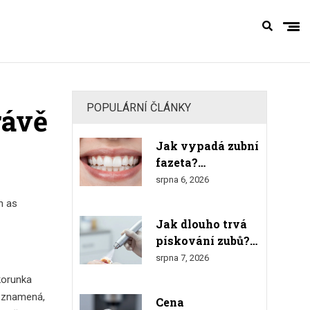
POPULÁRNÍ ČLÁNKY
rávě
Jak vypadá zubní
fazeta?
Kompletní
srpna 6, 2026
průvodce
n as
vzhledem,
Jak dlouho trvá
materiály a
pískování zubů?
výsledkem
Čas, proces a co
srpna 7, 2026
čekat
korunka
o znamená,
Cena