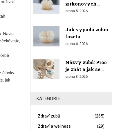
oužívají
zirkonových
korunek v roce
srpna 5, 2026
tah
2026: Kompletní
přehled nákladů a
Jak vypadá zubní
srovnání
u. Navíc
fazeta:
očekávejte,
Realistický
srpna 6, 2026
vzhled, tloušťka a
vorbě
srovnání s
Názvy zubů: Proč
přírodními zuby
je znát a jak se
e články
orientovat v
srpna 3, 2026
e, jak
číslování
KATEGORIE
Zdraví zubů
(265)
Zdraví a wellness
(29)