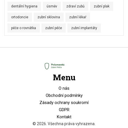
dentální hygiena
úsměv
zdraví zubů
zubní plak
ortodoncie
zubní sklovina
zubní lékař
péče o rovnátka
zubní péče
zubní implantáty
Menu
O nás
Obchodní podmínky
Zásady ochrany soukromí
GDPR
Kontakt
© 2026. Všechna práva vyhrazena.