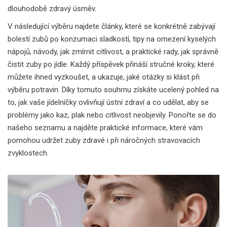
dlouhodobě zdravý úsměv.
V následující výběru najdete články, které se konkrétně zabývají
bolestí zubů po konzumaci sladkostí, tipy na omezení kyselých
nápojů, návody, jak zmírnit citlivost, a praktické rady, jak správně
čistit zuby po jídle. Každý příspěvek přináší stručné kroky, které
můžete ihned vyzkoušet, a ukazuje, jaké otázky si klást při
výběru potravin. Díky tomuto souhrnu získáte ucelený pohled na
to, jak vaše jídelníčky ovlivňují ústní zdraví a co udělat, aby se
problémy jako kaz, plak nebo citlivost neobjevily. Ponořte se do
našeho seznamu a najděte praktické informace, které vám
pomohou udržet zuby zdravé i při náročných stravovacích
zvyklostech.