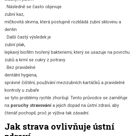
. Následně se často objevuje
zubní kaz
,
míčkovitá skvrna, která postupně rozkládá zubní sklovinu a
dentin
. Další častý výsledek je
zubní plak
,
lepkavý biofilm tvořený bakteriemi, který se usazuje na povrchu
zubů a krmí se cukry z potravy
. Bez pravidelné
dentální hygiena
,
správné čištění, používání mezizubních kartáčků a pravidelné
kontroly u zubaře
se tyto problémy rychle zhoršují. Tento průvodce se zaměřuje
na
poruchy stravování
a jejich dopad na ústní zdraví, aby
čtenář pochopil, proč je výživa tak zásadní.
Jak strava ovlivňuje ústní