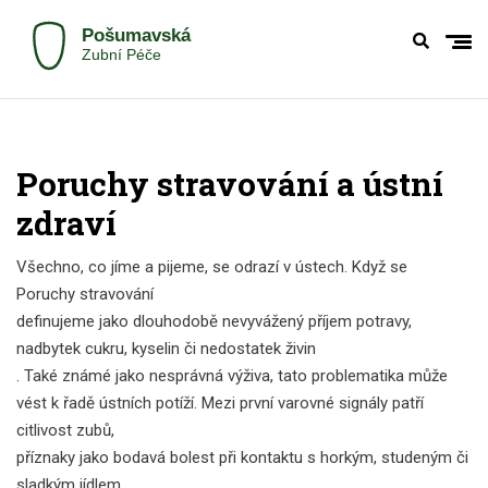
Poruchy stravování a ústní
zdraví
Všechno, co jíme a pijeme, se odrazí v ústech. Když se
Poruchy stravování
definujeme jako dlouhodobě nevyvážený příjem potravy,
nadbytek cukru, kyselin či nedostatek živin
. Také známé jako
nesprávná výživa
, tato problematika může
vést k řadě ústních potíží. Mezi první varovné signály patří
citlivost zubů
,
příznaky jako bodavá bolest při kontaktu s horkým, studeným či
sladkým jídlem