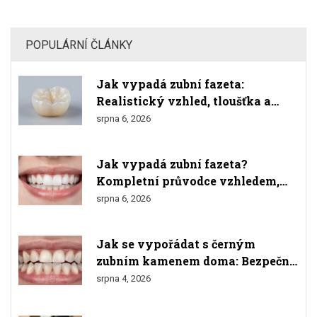
POPULÁRNÍ ČLÁNKY
Jak vypadá zubní fazeta:
Realistický vzhled, tloušťka a
srovnání s přírodními zuby
srpna 6, 2026
Jak vypadá zubní fazeta?
Kompletní průvodce vzhledem,
materiály a výsledkem
srpna 6, 2026
Jak se vypořádat s černým
zubním kamenem doma: Bezpečné
metody a varování
srpna 4, 2026