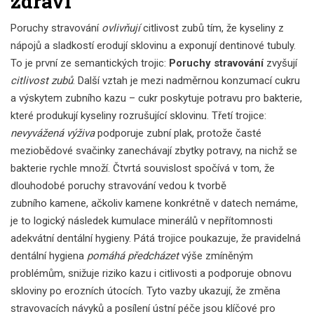
zdraví
Poruchy stravování
ovlivňují
citlivost zubů
tím, že kyseliny z
nápojů a sladkostí erodují sklovinu a exponují dentinové tubuly.
To je první ze semantických trojic:
Poruchy stravování
zvyšují
citlivost zubů
. Další vztah je mezi nadměrnou konzumací cukru
a výskytem
zubního kazu
– cukr poskytuje potravu pro bakterie,
které produkují kyseliny rozrušující sklovinu. Třetí trojice:
nevyvážená výživa
podporuje
zubní plak
, protože časté
meziobědové svačinky zanechávají zbytky potravy, na nichž se
bakterie rychle množí. Čtvrtá souvislost spočívá v tom, že
dlouhodobé poruchy stravování vedou k tvorbě
zubního kamene
, ačkoliv kamene konkrétně v datech nemáme,
je to logický následek kumulace minerálů v nepřítomnosti
adekvátní dentální hygieny. Pátá trojice poukazuje, že pravidelná
dentální hygiena
pomáhá předcházet
výše zmíněným
problémům, snižuje riziko kazu i citlivosti a podporuje obnovu
skloviny po erozních útocích. Tyto vazby ukazují, že změna
stravovacích návyků a posílení ústní péče jsou klíčové pro