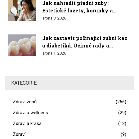
Jak nahradit přední zuby:
Estetické fazety, korunky a
implantáty
srpna 8, 2026
Jak zastavit počínající zubní kaz
u diabetiků: Účinné rady a
prevence
srpna 1, 2026
KATEGORIE
Zdraví zubů
(266)
Zdraví a wellness
(29)
Zdraví a krása
(13)
Zdraví
(9)