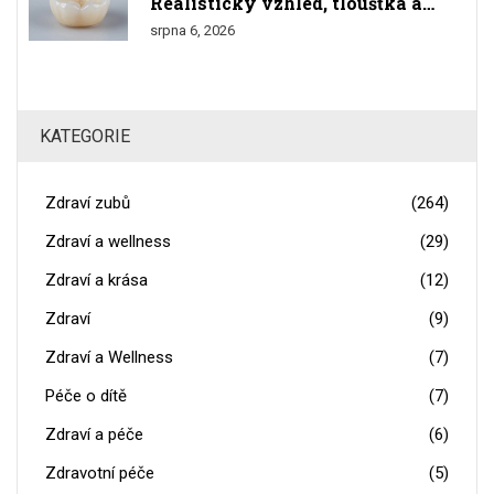
Realistický vzhled, tloušťka a
srovnání s přírodními zuby
srpna 6, 2026
KATEGORIE
Zdraví zubů
(264)
Zdraví a wellness
(29)
Zdraví a krása
(12)
Zdraví
(9)
Zdraví a Wellness
(7)
Péče o dítě
(7)
Zdraví a péče
(6)
Zdravotní péče
(5)