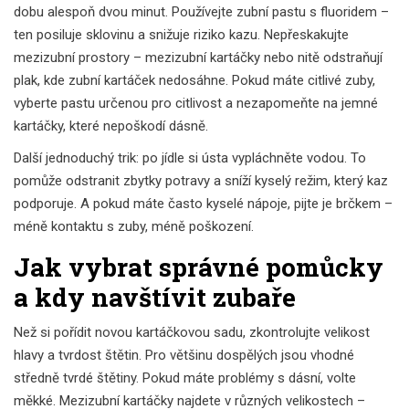
dobu alespoň dvou minut. Používejte zubní pastu s fluoridem –
ten posiluje sklovinu a snižuje riziko kazu. Nepřeskakujte
mezizubní prostory – mezizubní kartáčky nebo nitě odstraňují
plak, kde zubní kartáček nedosáhne. Pokud máte citlivé zuby,
vyberte pastu určenou pro citlivost a nezapomeňte na jemné
kartáčky, které nepoškodí dásně.
Další jednoduchý trik: po jídle si ústa vypláchněte vodou. To
pomůže odstranit zbytky potravy a sníží kyselý režim, který kaz
podporuje. A pokud máte často kyselé nápoje, pijte je brčkem –
méně kontaktu s zuby, méně poškození.
Jak vybrat správné pomůcky
a kdy navštívit zubaře
Než si pořídit novou kartáčkovou sadu, zkontrolujte velikost
hlavy a tvrdost štětin. Pro většinu dospělých jsou vhodné
středně tvrdé štětiny. Pokud máte problémy s dásní, volte
měkké. Mezizubní kartáčky najdete v různých velikostech –