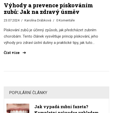
Výhody a prevence pískováním
zubů: Jak na zdravý úsměv
23.07.2024
Karolína Drábková
0 Komentáře
Pískování zubů je účinný způsob, jak předcházet zubním
chorobám. Tento článek vysvětluje princip pískování, jeho
výhody pro zdraví ústní dutiny a praktické tipy, jak tuto
metodu začlenit do pravidelné péče o zuby. Přečtěte si více
Číst více
o tom, proč je pískování zubů důležité a jak může přispět k
vašemu zářivému úsměvu.
POPULÁRNÍ ČLÁNKY
Jak vypadá zubní fazeta?
Kompletní průvodce vzhledem,