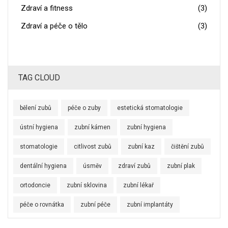
Zdraví a fitness
(3)
Zdraví a péče o tělo
(3)
TAG CLOUD
bělení zubů
péče o zuby
estetická stomatologie
ústní hygiena
zubní kámen
zubní hygiena
stomatologie
citlivost zubů
zubní kaz
čištění zubů
dentální hygiena
úsměv
zdraví zubů
zubní plak
ortodoncie
zubní sklovina
zubní lékař
péče o rovnátka
zubní péče
zubní implantáty