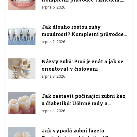
materiály a výsledkem
srpna 6, 2026
Jak dlouho rostou zuby
moudrosti? Kompletní průvodce
růstem, bolestmi a odstraněním
srpna 2, 2026
Názvy zubů: Proč je znát a jak se
orientovat v číslování
srpna 3, 2026
Jak zastavit počínající zubní kaz
u diabetiků: Účinné rady a
prevence
srpna 1, 2026
Jak vypadá zubní fazeta: