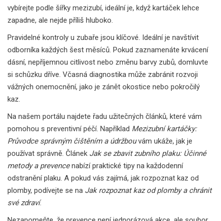
vybírejte podle šířky mezizubí, ideální je, když kartáček lehce
zapadne, ale nejde příliš hluboko.
Pravidelné kontroly u zubaře jsou klíčové. Ideální je navštívit
odborníka každých šest měsíců. Pokud zaznamenáte krvácení
dásní, nepříjemnou citlivost nebo změnu barvy zubů, domluvte
si schůzku dříve. Včasná diagnostika může zabránit rozvoji
vážných onemocnění, jako je zánět okostice nebo pokročilý
kaz.
Na našem portálu najdete řadu užitečných článků, které vám
pomohou s preventivní péčí. Například
Mezizubní kartáčky:
Průvodce správným čištěním a údržbou
vám ukáže, jak je
používat správně. Článek
Jak se zbavit zubního plaku: Účinné
metody a prevence
nabízí praktické tipy na každodenní
odstranění plaku. A pokud vás zajímá, jak rozpoznat kaz od
plomby, podívejte se na
Jak rozpoznat kaz od plomby a chránit
své zdraví
.
Nezapomeňte, že prevence není jednorázová akce, ale soubor