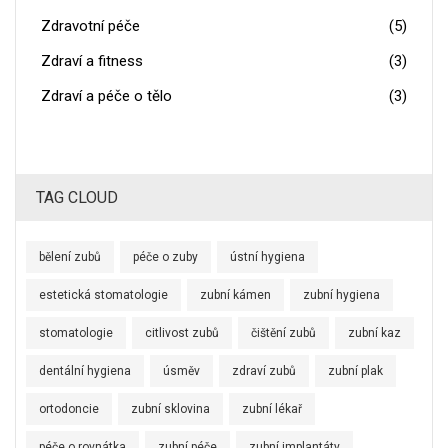
Zdravotní péče
(5)
Zdraví a fitness
(3)
Zdraví a péče o tělo
(3)
TAG CLOUD
bělení zubů
péče o zuby
ústní hygiena
estetická stomatologie
zubní kámen
zubní hygiena
stomatologie
citlivost zubů
čištění zubů
zubní kaz
dentální hygiena
úsměv
zdraví zubů
zubní plak
ortodoncie
zubní sklovina
zubní lékař
péče o rovnátka
zubní péče
zubní implantáty