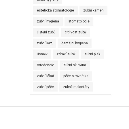
estetická stomatologie
zubní kámen
zubní hygiena
stomatologie
čištění zubů
citlivost zubů
zubní kaz
dentální hygiena
úsměv
zdraví zubů
zubní plak
ortodoncie
zubní sklovina
zubní lékař
péče o rovnátka
zubní péče
zubní implantáty