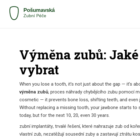
Výměna zubů: Jaké m
vybrat
When you lose a tooth, it’s not just about the gap — it’s ab
výměna zubů
,
proces náhrady chybějícího zubu pomocí m
cosmetic — it prevents bone loss, shifting teeth, and even 
Without replacing a missing tooth, your jawbone starts to 
today, but for the next 10, 20, even 30 years.
zubní implantáty
,
trvalé řešení, které nahrazuje zub od koř
vlastní zub, nezatěžují sousední zuby a zastavují ztrátu kos