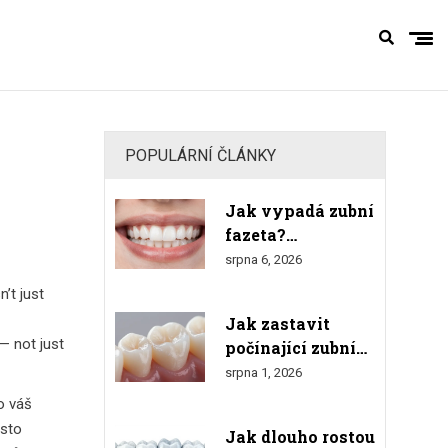
POPULÁRNÍ ČLÁNKY
Jak vypadá zubní
fazeta?
Kompletní
srpna 6, 2026
průvodce
isn’t just
vzhledem,
Jak zastavit
materiály a
— not just
počínající zubní
výsledkem
kaz u diabetiků:
srpna 1, 2026
Účinné rady a
o váš
prevence
asto
Jak dlouho rostou