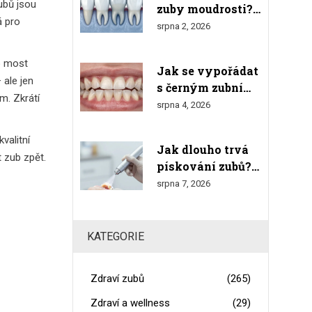
ubů
jsou
zuby moudrosti?
á pro
Kompletní
srpna 2, 2026
průvodce růstem,
bolestmi a
o most
Jak se vypořádat
odstraněním
 ale jen
s černým zubním
m. Zkrátí
kamenem doma:
srpna 4, 2026
Bezpečné metody
a varování
valitní
Jak dlouho trvá
t zub zpět.
pískování zubů?
Čas, proces a co
srpna 7, 2026
čekat
KATEGORIE
Zdraví zubů
(265)
Zdraví a wellness
(29)