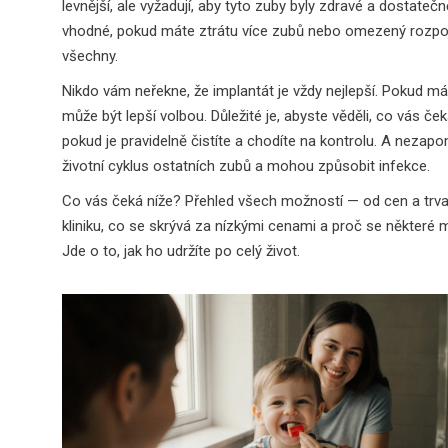
levnější, ale vyžadují, aby tyto zuby byly zdravé a dostatečn
vhodné, pokud máte ztrátu více zubů nebo omezený rozpoč
všechny.
Nikdo vám neřekne, že implantát je vždy nejlepší. Pokud 
může být lepší volbou. Důležité je, abyste věděli, co vás ček
pokud je pravidelně čistíte a chodíte na kontrolu. A nezapo
životní cyklus ostatních zubů a mohou způsobit infekce.
Co vás čeká níže? Přehled všech možností — od cen a trvanliv
kliniku, co se skrývá za nízkými cenami a proč se některé me
Jde o to, jak ho udržíte po celý život.