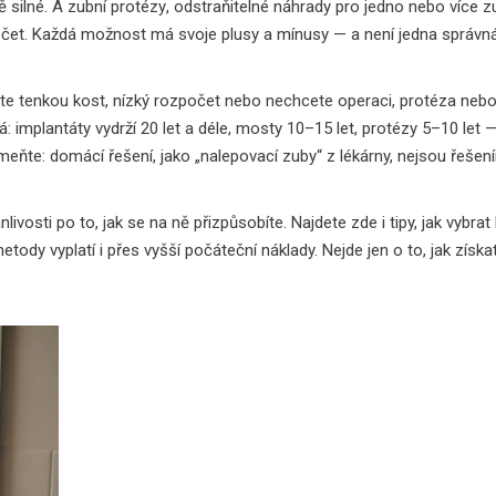
ě silné. A
zubní protézy
,
odstraňitelné náhrady pro jedno nebo více z
et. Každá možnost má svoje plusy a mínusy — a není jedna správn
máte tenkou kost, nízký rozpočet nebo nechcete operaci, protéza neb
á: implantáty vydrží 20 let a déle, mosty 10–15 let, protézy 5–10 let —
meňte: domácí řešení, jako „nalepovací zuby“ z lékárny, nejsou řešení
osti po to, jak se na ně přizpůsobíte. Najdete zde i tipy, jak vybrat k
tody vyplatí i přes vyšší počáteční náklady. Nejde jen o to, jak získa