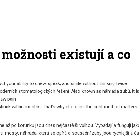
ožnosti existují a co
out your ability to chew, speak, and smile without thinking twice.
oderních stomatologických řešení
. Also known as
náhrada zubů
, it 
jaw pain.
shrink within months. That’s why choosing the right method matters 
ene až po korunku
jsou dnes nejčastější volbou. Vypadají a fungují jak
ti.
mosty
,
náhrada, která se opírá o sousední zuby
jsou rychlejší a č