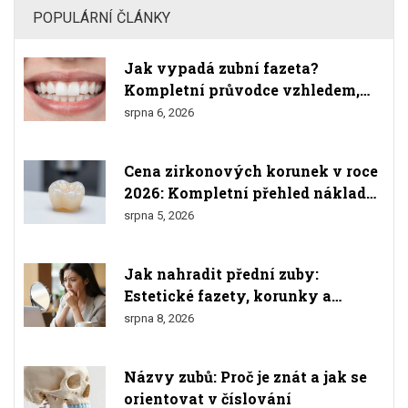
POPULÁRNÍ ČLÁNKY
Jak vypadá zubní fazeta?
Kompletní průvodce vzhledem,
materiály a výsledkem
srpna 6, 2026
Cena zirkonových korunek v roce
2026: Kompletní přehled nákladů
a srovnání
srpna 5, 2026
Jak nahradit přední zuby:
Estetické fazety, korunky a
implantáty
srpna 8, 2026
Názvy zubů: Proč je znát a jak se
orientovat v číslování