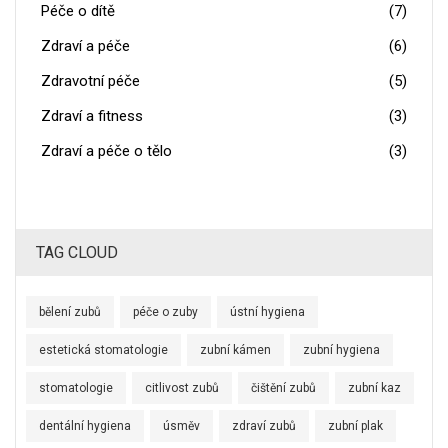
Péče o dítě
(7)
Zdraví a péče
(6)
Zdravotní péče
(5)
Zdraví a fitness
(3)
Zdraví a péče o tělo
(3)
TAG CLOUD
bělení zubů
péče o zuby
ústní hygiena
estetická stomatologie
zubní kámen
zubní hygiena
stomatologie
citlivost zubů
čištění zubů
zubní kaz
dentální hygiena
úsměv
zdraví zubů
zubní plak