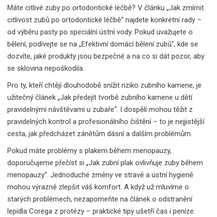
Máte citlivé zuby po ortodontické léčbě? V článku „Jak zmírnit
citlivost zubů po ortodontické léčbě“ najdete konkrétní rady –
od výběru pasty po speciální ústní vody. Pokud uvažujete o
bělení, podívejte se na „Efektivní domácí bělení zubů“, kde se
dozvíte, jaké produkty jsou bezpečné a na co si dát pozor, aby
se sklovina nepoškodila.
Pro ty, kteří chtějí dlouhodobě snížit riziko zubního kamene, je
užitečný článek „Jak předejít tvorbě zubního kamene u dětí
pravidelnými návštěvami u zubaře“. I dospělí mohou těžit z
pravidelných kontrol a profesionálního čištění – to je nejjistější
cesta, jak předcházet zánětům dásní a dalším problémům.
Pokud máte problémy s plakem během menopauzy,
doporučujeme přečíst si „Jak zubní plak ovlivňuje zuby během
menopauzy“. Jednoduché změny ve stravě a ústní hygieně
mohou výrazně zlepšit váš komfort. A když už mluvíme o
starých problémech, nezapomeňte na článek o odstranění
lepidla Corega z protézy – praktické tipy ušetří čas i peníze.