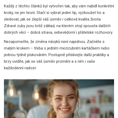
Každý z těchto článků byl vytvořen tak, aby vám nabídl konkrétní
kroky, ne jen teorii. Stačí si vybrat jeden tip, vyzkoušet ho a
sledovat, jak se zlepší váš úsměv i celková kvalita života.
Zdravé zuby jsou totiž základ, na kterém stojí spousta dalších
dobrých věcí – dobrá strava, sebevědomí i přátelské rozhovory.
Nezapomeňte, že změna návyků není najednou. Začněte s
malým krokem – třeba s jedním mezizubním kartáčkem nebo
jednou týdně pískováním. Postupně přidávejte další praktiky a
brzy uvidíte, jak se váš úsměv promění a s ním i vaše
každodenní radost.