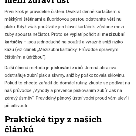
První krok je pravidelné čištění. Dvakrát denně kartáčkem s
měkkými štětinami a fluoridovou pastou odstraníte většinu
plaku. Když však používáte jen hlavní kartáček, zůstane mezi
zuby spousta nečistot. Proto se vyplatí pořídit si
mezizubní
kartáčky
– jsou jednoduché na použití a výrazně sníží riziko
kazu (viz článek „Mezizubní kartáčky: Průvodce správným
čištěním a údržbou").
Další účinná metoda je
pískování zubů
. Jemná abraziva
odstraňuje zubní plak a skvrny, aniž by poškozovala sklovinu.
Pokud to chcete zařadit do domácí rutiny, zkuste se podívat na
náš průvodce „Výhody a prevence pískováním zubů: Jak na
zdravý úsměv“. Pravidelný pěnový ústní vodní proud vám uleví i
při citlivosti.
Praktické tipy z našich
článků