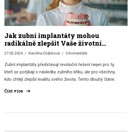
Jak zubní implantáty mohou
radikálně zlepšit Vaše životní
pohodu po léčbě zubního křiku
27.03.2024
Karolína Drábková
0 Komentáře
Zubní implantáty představují revoluční řešení nejen pro ty,
kteří se potýkají s následky zubního křiku, ale pro všechny,
kdo chtějí zlepšit kvalitu svého života. Tento dlouhý článek
nabízí pohled na to, jak implantáty fungují, proč jsou
Číst více
výhodné a jak mohou změnit váš denní režim, pohodu a
sebevědomí. Zahrnuje tipy na péči o implantáty, zajímavé
fakty a doporučení od odborníků. Cílem je poskytnout
užitečné a praktické informace pro ty, kteří uvažují o této
formě péče o orální zdraví.