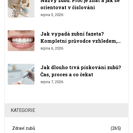
Názvy zubů: Proč je znát a jak se
orientovat v číslování
srpna 3, 2026
Jak vypadá zubní fazeta?
Kompletní průvodce vzhledem,
materiály a výsledkem
srpna 6, 2026
Jak dlouho trvá pískování zubů?
Čas, proces a co čekat
srpna 7, 2026
KATEGORIE
Zdraví zubů
(265)