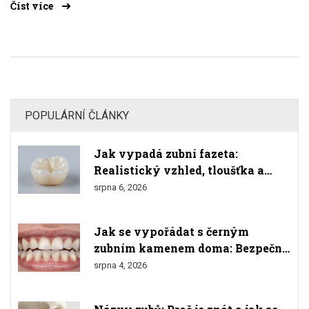
Číst více
POPULÁRNÍ ČLÁNKY
Jak vypadá zubní fazeta:
Realistický vzhled, tloušťka a
srovnání s přírodními zuby
srpna 6, 2026
Jak se vypořádat s černým
zubním kamenem doma: Bezpečné
metody a varování
srpna 4, 2026