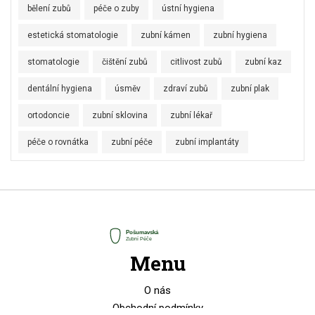
bělení zubů
péče o zuby
ústní hygiena
estetická stomatologie
zubní kámen
zubní hygiena
stomatologie
čištění zubů
citlivost zubů
zubní kaz
dentální hygiena
úsměv
zdraví zubů
zubní plak
ortodoncie
zubní sklovina
zubní lékař
péče o rovnátka
zubní péče
zubní implantáty
Menu
O nás
Obchodní podmínky