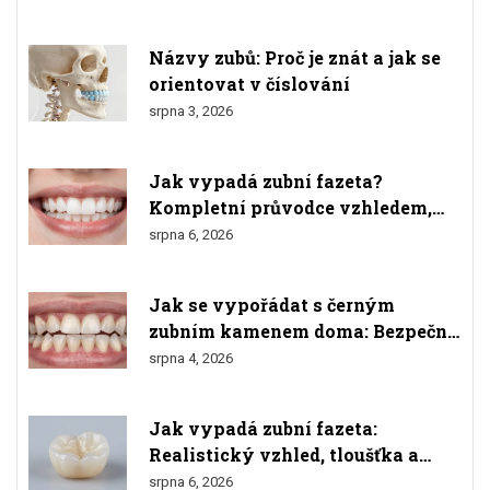
Názvy zubů: Proč je znát a jak se
orientovat v číslování
srpna 3, 2026
Jak vypadá zubní fazeta?
Kompletní průvodce vzhledem,
materiály a výsledkem
srpna 6, 2026
Jak se vypořádat s černým
zubním kamenem doma: Bezpečné
metody a varování
srpna 4, 2026
Jak vypadá zubní fazeta:
Realistický vzhled, tloušťka a
srovnání s přírodními zuby
srpna 6, 2026