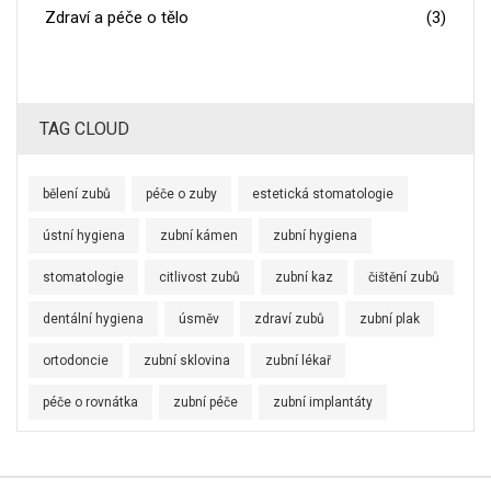
Zdraví a péče o tělo
(3)
TAG CLOUD
bělení zubů
péče o zuby
estetická stomatologie
ústní hygiena
zubní kámen
zubní hygiena
stomatologie
citlivost zubů
zubní kaz
čištění zubů
dentální hygiena
úsměv
zdraví zubů
zubní plak
ortodoncie
zubní sklovina
zubní lékař
péče o rovnátka
zubní péče
zubní implantáty