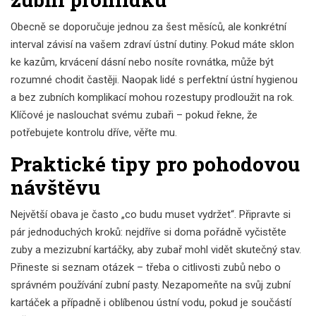
Obecně se doporučuje jednou za šest měsíců, ale konkrétní
interval závisí na vašem zdraví ústní dutiny. Pokud máte sklon
ke kazům, krvácení dásní nebo nosíte rovnátka, může být
rozumné chodit častěji. Naopak lidé s perfektní ústní hygienou
a bez zubních komplikací mohou rozestupy prodloužit na rok.
Klíčové je naslouchat svému zubaři – pokud řekne, že
potřebujete kontrolu dříve, věřte mu.
Praktické tipy pro pohodovou
návštěvu
Největší obava je často „co budu muset vydržet“. Připravte si
pár jednoduchých kroků: nejdříve si doma pořádně vyčistěte
zuby a mezizubní kartáčky, aby zubař mohl vidět skutečný stav.
Přineste si seznam otázek – třeba o citlivosti zubů nebo o
správném používání zubní pasty. Nezapomeňte na svůj zubní
kartáček a případně i oblíbenou ústní vodu, pokud je součástí