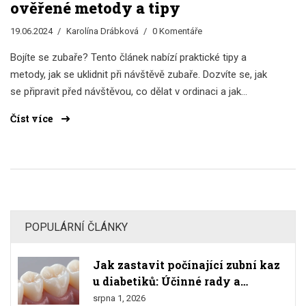
ověřené metody a tipy
19.06.2024
Karolína Drábková
0 Komentáře
Bojíte se zubaře? Tento článek nabízí praktické tipy a
metody, jak se uklidnit při návštěvě zubaře. Dozvíte se, jak
se připravit před návštěvou, co dělat v ordinaci a jak
zvládnout stres spojený se zubní prohlídkou.
Číst více
POPULÁRNÍ ČLÁNKY
Jak zastavit počínající zubní kaz
u diabetiků: Účinné rady a
prevence
srpna 1, 2026