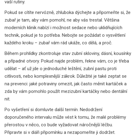
vaší rutiny.
Pokud se cítíte nervózně, zhluboka dýchejte a připomeňte si, že
zubař je tam, aby vám pomohl, ne aby vás trestal. Většina
moderních klinik nabízí i možnost sedace nebo uklidňujících
technik, pokud je to potřeba. Nebojte se požádat o vysvětlení
každého kroku – zubař vám rád ukáže, co dělá, a proč.
Během prohlídky zkontroluje stav zubní skloviny, dásní, kousínky
a případné otvory. Pokud najde problém, řekne vám, co je třeba
udělat – ať už jde o jednoduché leštění, zubní pastu proti
citlivosti, nebo komplexnější zákrok. Důležité je také zeptat se
na prevenci: jaké potraviny omezit, jak často měnit kartáček a
zda by vám pomohlo použít mezizubní kartáčky nebo dentální
nit.
Po vyšetření si domluvte další termín. Nedodržení
doporučeného intervalu může vést k tomu, že malé problémy
přerostou v něco, co bude vyžadovat náročnější léčbu.
Připravte si v diáři připomínku a nezapomeňte ji dodržet.