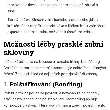
erodovaná sklovina praskne mnohem snáz než zdravá a
silná.
Termální šok:
Střídání velmi horkého a studeného jídla v
krátkém čase (například horká káva s lžičkou ledu) způsobuje
expanzi a kontrakci zubu, což vede k únavě materiálu.
Možnosti léčby prasklé zubní
skloviny
Léčba závisí zcela na hloubce a rozsahu trhliny. Nemůžete ji
"zaléčit" pastou, ale moderní stomatologie nabízí řadu účinných
řešení. Zde je přehled od nejlehčích po nejsložitější zásahy:
1. Polštářkování (Bonding)
Pokud je trhlina pouze na povrchu a nezasahuje do dentinu,
stačí často jednoduché
polštářkování
. Stomatolog aplikuje
kompozitní pryskyřici, která vyplní trhlinu a zpevní povrch. Tento