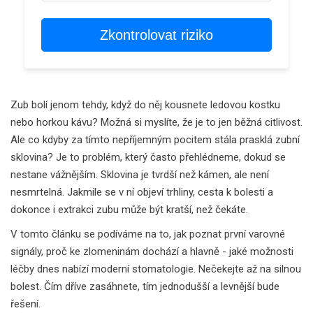
Zkontrolovat riziko
Zub bolí jenom tehdy, když do něj kousnete ledovou kostku
nebo horkou kávu? Možná si myslíte, že je to jen běžná citlivost.
Ale co kdyby za tímto nepříjemným pocitem stála prasklá zubní
sklovina? Je to problém, který často přehlédneme, dokud se
nestane vážnějším. Sklovina je tvrdší než kámen, ale není
nesmrtelná. Jakmile se v ní objeví trhliny, cesta k bolesti a
dokonce i extrakci zubu může být kratší, než čekáte.
V tomto článku se podíváme na to, jak poznat první varovné
signály, proč ke zlomeninám dochází a hlavně - jaké možnosti
léčby dnes nabízí moderní stomatologie. Nečekejte až na silnou
bolest. Čím dříve zasáhnete, tím jednodušší a levnější bude
řešení.