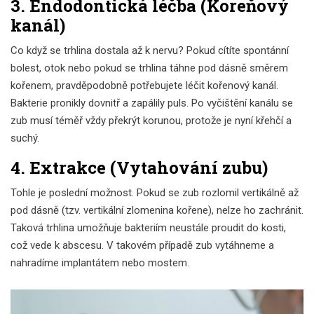
3. Endodontická léčba (Koreňový
kanál)
Co když se trhlina dostala až k nervu? Pokud cítíte spontánní
bolest, otok nebo pokud se trhlina táhne pod dásně směrem
kořenem, pravděpodobně potřebujete léčit kořenový kanál.
Bakterie pronikly dovnitř a zapálily puls. Po vyčištění kanálu se
zub musí téměř vždy překrýt korunou, protože je nyní křehčí a
suchý.
4. Extrakce (Vytahování zubu)
Tohle je poslední možnost. Pokud se zub rozlomil vertikálně až
pod dásně (tzv. vertikální zlomenina kořene), nelze ho zachránit.
Taková trhlina umožňuje bakteriím neustále proudit do kosti,
což vede k abscesu. V takovém případě zub vytáhneme a
nahradíme implantátem nebo mostem.