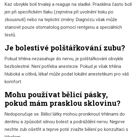
Kaz obvykle bolí trvaleji a reaguje na sladké. Prasklina často bolí
jen při specifickém tlaku (zejména při uvolnění tisku po
zkousnutí) nebo na teplotní změny. Diagnózu však může
stanovit pouze stomatolog pomocí rentgenu a speciálních
testů.
Je bolestivé polštářkování zubu?
Pokud trhlina nezasahuje do nervu, je polštářkování obvykle
bezbolestné. Není potřeba anestezie. Pokud je však trhlina
hluboká a citlivá, lékař může podat lokální anestetikum pro váš
komfort.
Mohu používat bělicí pásky,
pokud mám prasklou sklovinu?
Nedoporučuje se. Bělicí látky mohou proniknout trhlinami do
dentinu a způsobit silnou bolest a podráždění nervu. Nejprve
nechte zub ošetřit a teprve poté zvažte bělení po konzultaci s