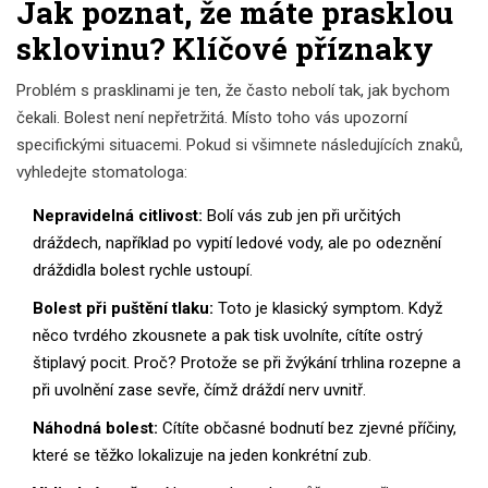
Jak poznat, že máte prasklou
sklovinu? Klíčové příznaky
Problém s prasklinami je ten, že často nebolí tak, jak bychom
čekali. Bolest není nepřetržitá. Místo toho vás upozorní
specifickými situacemi. Pokud si všimnete následujících znaků,
vyhledejte stomatologa:
Nepravidelná citlivost:
Bolí vás zub jen při určitých
dráždech, například po vypití ledové vody, ale po odeznění
dráždidla bolest rychle ustoupí.
Bolest při puštění tlaku:
Toto je klasický symptom. Když
něco tvrdého zkousnete a pak tisk uvolníte, cítíte ostrý
štiplavý pocit. Proč? Protože se při žvýkání trhlina rozepne a
při uvolnění zase sevře, čímž dráždí nerv uvnitř.
Náhodná bolest:
Cítíte občasné bodnutí bez zjevné příčiny,
které se těžko lokalizuje na jeden konkrétní zub.