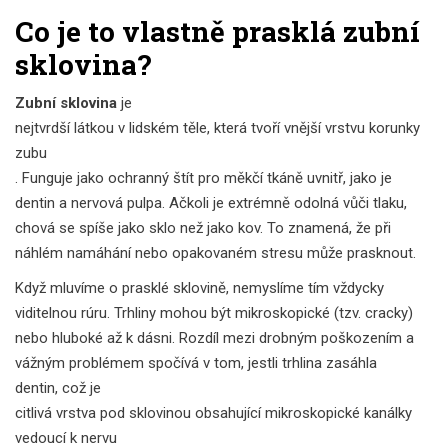
Co je to vlastně prasklá zubní
sklovina?
Zubní sklovina
je
nejtvrdší látkou v lidském těle, která tvoří vnější vrstvu korunky
zubu
. Funguje jako ochranný štít pro měkčí tkáně uvnitř, jako je
dentin a nervová pulpa. Ačkoli je extrémně odolná vůči tlaku,
chová se spíše jako sklo než jako kov. To znamená, že při
náhlém namáhání nebo opakovaném stresu může prasknout.
Když mluvíme o prasklé sklovině, nemyslíme tím vždycky
viditelnou rúru. Trhliny mohou být mikroskopické (tzv. cracky)
nebo hluboké až k dásni. Rozdíl mezi drobným poškozením a
vážným problémem spočívá v tom, jestli trhlina zasáhla
dentin
, což je
citlivá vrstva pod sklovinou obsahující mikroskopické kanálky
vedoucí k nervu