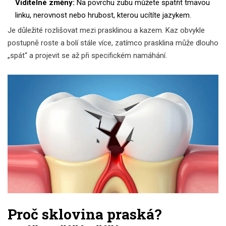
Viditelné změny:
Na povrchu zubu můžete spatřit tmavou
linku, nerovnost nebo hrubost, kterou ucítíte jazykem.
Je důležité rozlišovat mezi prasklinou a kazem. Kaz obvykle
postupně roste a bolí stále více, zatímco prasklina může dlouho
„spát“ a projevit se až při specifickém namáhání.
Proč sklovina praská?