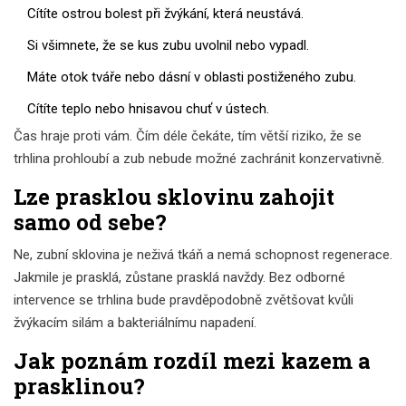
Cítíte ostrou bolest při žvýkání, která neustává.
Si všimnete, že se kus zubu uvolnil nebo vypadl.
Máte otok tváře nebo dásní v oblasti postiženého zubu.
Cítíte teplo nebo hnisavou chuť v ústech.
Čas hraje proti vám. Čím déle čekáte, tím větší riziko, že se
trhlina prohloubí a zub nebude možné zachránit konzervativně.
Lze prasklou sklovinu zahojit
samo od sebe?
Ne, zubní sklovina je neživá tkáň a nemá schopnost regenerace.
Jakmile je prasklá, zůstane prasklá navždy. Bez odborné
intervence se trhlina bude pravděpodobně zvětšovat kvůli
žvýkacím silám a bakteriálnímu napadení.
Jak poznám rozdíl mezi kazem a
prasklinou?