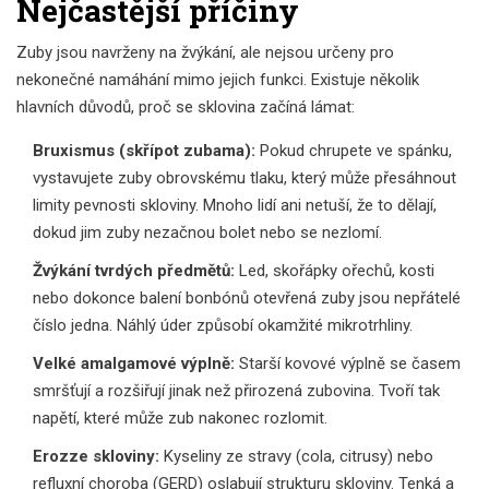
Nejčastější příčiny
Zuby jsou navrženy na žvýkání, ale nejsou určeny pro
nekonečné namáhání mimo jejich funkci. Existuje několik
hlavních důvodů, proč se sklovina začíná lámat:
Bruxismus (skřípot zubama):
Pokud chrupete ve spánku,
vystavujete zuby obrovskému tlaku, který může přesáhnout
limity pevnosti skloviny. Mnoho lidí ani netuší, že to dělají,
dokud jim zuby nezačnou bolet nebo se nezlomí.
Žvýkání tvrdých předmětů:
Led, skořápky ořechů, kosti
nebo dokonce balení bonbónů otevřená zuby jsou nepřátelé
číslo jedna. Náhlý úder způsobí okamžité mikrotrhliny.
Velké amalgamové výplně:
Starší kovové výplně se časem
smršťují a rozšiřují jinak než přirozená zubovina. Tvoří tak
napětí, které může zub nakonec rozlomit.
Erozze skloviny:
Kyseliny ze stravy (cola, citrusy) nebo
refluxní choroba (GERD) oslabují strukturu skloviny. Tenká a