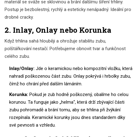
materiál se sváže se sklovinou a brání dalšímu šíření trhliny.
Postup je bezbolestný, rychlý a esteticky nenápadný. Ideální pro
drobné cracky.
2. Inlay, Onlay nebo Korunka
Když trhlina sahá hlouběji a ohrožuje stabilitu zubu,
polštářkování nestačí. Potřebujeme obnovit tvar a funkčnost
celého zubu.
Inlay/Onlay:
Jde o keramickou nebo kompozitní vložku, která
nahradí poškozenou část zubu. Onlay pokrývá i hrbolky zubu,
čímž ho chrání před dalším lámáním.
Korunka:
Pokud je zub hodně poškozený, obalíme ho celou
korunou. Ta funguje jako „helma“, která drží zbývající části
zubu pohromadě a brání tomu, aby se trhlina při žvýkání
rozepínala. Keramické korunky jsou dnes standardem díky
své pevnosti a vzhledu.