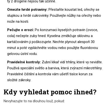
ty z drogerie nejsou tak účinné.
Omezte tvrdé potraviny:
Přestaňte koustat led, ořechy se
slupkou a tvrdé cukrovinky. Používejte nůžky na ořechy nebo
nože na kosti.
Pečujte o erozi:
Po konzumaci kyselých potravin (ovoce,
cola) nečepte zuby hned. Kyselina změkčuje sklovinu a
kartáčováním ji poškozujete. Nechte plynout alespoň 30
minut a poté vypláchněte vodou nebo použijte fluoridovou
gelovou ústní vodu.
Pravidelné kontroly:
Zubní lékař vidí trhliny, které vy nevidíte.
Používá speciální světlo a barviva, která zvýrazní mikrotrhliny.
Pravidelné čištění a kontrola vám ušetří tisíce korun za
složité zákroky.
Kdy vyhledat pomoc ihned?
Nevyhazujte to na dlouhou louž, pokud: