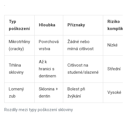
.
Typ
Riziko
Hloubka
Příznaky
poškození
komplikac
Mikrotrhliny
Povrchová
Žádné nebo
Nízké
(cracky)
vrstva
mírná citlivost
Až k
Trhlina
Citlivost na
hranici s
Střední
skloviny
studené/slazené
dentinem
Lomený
Sklonina +
Bolest při
Vysoké
zub
dentin
žvýkání
Rozdíly mezi typy poškození skloviny