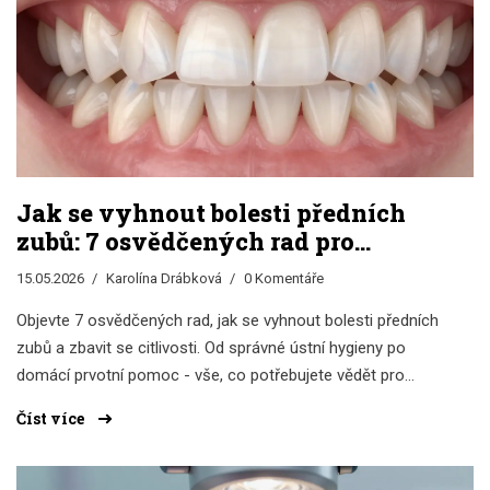
Jak se vyhnout bolesti předních
zubů: 7 osvědčených rad pro
okamžitou úlevu
15.05.2026
Karolína Drábková
0 Komentáře
Objevte 7 osvědčených rad, jak se vyhnout bolesti předních
zubů a zbavit se citlivosti. Od správné ústní hygieny po
domácí prvotní pomoc - vše, co potřebujete vědět pro
zdravý úsměv.
Číst více