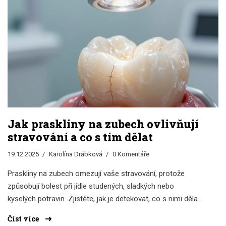
Jak praskliny na zubech ovlivňují
stravování a co s tím dělat
19.12.2025
Karolína Drábková
0 Komentáře
Praskliny na zubech omezují vaše stravování, protože
způsobují bolest při jídle studených, sladkých nebo
kyselých potravin. Zjistěte, jak je detekovat, co s nimi dělat
a jak se vyhnout vážnějším problémům.
Číst více