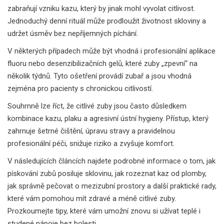
zabraňují vzniku kazu, který by jinak mohl vyvolat citlivost.
Jednoduchý denní rituál může prodloužit životnost skloviny a
udržet úsměv bez nepříjemných píchání.
V některých případech může být vhodná i profesionální aplikace
fluoru nebo desenzibilizačních gelů, které zuby „zpevní“ na
několik týdnů. Tyto ošetření provádí zubař a jsou vhodná
zejména pro pacienty s chronickou citlivostí.
Souhrnně lze říct, že citlivé zuby jsou často důsledkem
kombinace kazu, plaku a agresivní ústní hygieny. Přístup, který
zahrnuje šetrné čištění, úpravu stravy a pravidelnou
profesionální péči, snižuje riziko a zvyšuje komfort.
V následujících článcích najdete podrobné informace o tom, jak
pískování zubů posiluje sklovinu, jak rozeznat kaz od plomby,
jak správně pečovat o mezizubní prostory a další praktické rady,
které vám pomohou mít zdravé a méně citlivé zuby.
Prozkoumejte tipy, které vám umožní znovu si užívat teplé i
studené nápoje bez bolesti.