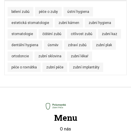
bělení zubů
péče o zuby
ústní hygiena
estetická stomatologie
zubní kámen
zubní hygiena
stomatologie
čištění zubů
citlivost zubů
zubní kaz
dentální hygiena
úsměv
zdraví zubů
zubní plak
ortodoncie
zubní sklovina
zubní lékař
péče o rovnátka
zubní péče
zubní implantáty
Menu
O nás