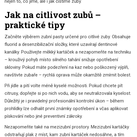
nejen to, co jíme, ale i jak čistíme zuby.
Jak na citlivost zubů –
praktické tipy
Začněte výběrem zubní pasty určené pro citlivé zuby. Obsahuje
fluorid a desenzibilizační složky, které uzavírají dentinové
kanálky. Používejte měkký kartáček a nezapomeňte na techniku
– krouživý pohyb místo silného tahání snižuje opotřebení
skloviny. Pokud máte podezření na kaz nebo poškozený výplň,
navštivte zubaře – rychlá oprava může okamžitě zmírnit bolest.
Při jídle a pití volte méně kyselé možnosti. Pokud chcete pít
citrusy, dopřejte si po nich vodu, aby se neutralizovala kyselost.
Důležitý je i pravidelný profesionální kontrolní úkon – během
prohlídky lze odhalit první známky opotřebení a včas aplikovat
pískování nebo jiné preventivní zákroky.
Nezapomeňte také na mezizubní prostory. Mezizubní kartáčky
odstraňují plak z míst, kam zubní kartáček nedosáhne, a tím