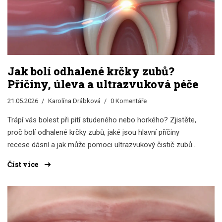
Jak bolí odhalené krčky zubů?
Příčiny, úleva a ultrazvuková péče
21.05.2026
Karolína Drábková
0 Komentáře
Trápí vás bolest při pití studeného nebo horkého? Zjistěte,
proč bolí odhalené krčky zubů, jaké jsou hlavní příčiny
recese dásní a jak může pomoci ultrazvukový čistič zubů
při šetrné domácí hygieně.
Číst více