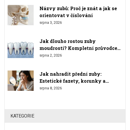
Názvy zubů: Proč je znát a jak se
orientovat v číslování
srpna 3, 2026
Jak dlouho rostou zuby
moudrosti? Kompletní průvodce
růstem, bolestmi a odstraněním
srpna 2, 2026
Jak nahradit přední zuby:
Estetické fazety, korunky a
implantáty
srpna 8, 2026
KATEGORIE