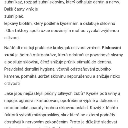
zubní kaz
,
rozpad zubní skloviny, který odhaluje dentin a nervy
.
Další častý viník je
zubní plak
,
lepkavý biofilm, který podléhá kyselinám a oslabuje sklovinu
. Oba faktory spolu úzce souvisejí a mohou vyvolat zvýšenou
citlivost.
Naštěstí existují praktické kroky, jak citlivost zmírnit.
Pískování
zubů
je šetrná mikroabráze, která odstraňuje povrchové skvrny
a posiluje sklovinu, čímž snižuje průnik stimulů do dentinu.
Pravidelná dentální hygiena, včetně odstraňování zubního
kamene, pomáhá udržet sklovinu neporušenou a snižuje riziko
citlivosti.
Jaké jsou nejčastější příčiny citlivých zubů? Kyselé potraviny a
nápoje, agresivní kartáčování, opotřebené výplně a dokonce i
ortodontické aparáty mohou sklovinu oslabit. Každý z těchto
faktorů vytváří mikropraskliny, skrz které se externí podněty
dostávají k nervovým zakončením. Proto je důležité sledovat