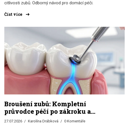
citlivosti zubů. Odborný návod pro domácí péči.
Číst více
Broušení zubů: Kompletní
průvodce péčí po zákroku a
prevence citlivosti
27.07.2026
Karolína Drábková
0 Komentáře