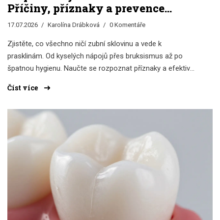
Příčiny, příznaky a prevence
prasklin
17.07.2026
Karolína Drábková
0 Komentáře
Zjistěte, co všechno ničí zubní sklovinu a vede k
prasklinám. Od kyselých nápojů přes bruksismus až po
špatnou hygienu. Naučte se rozpoznat příznaky a efektivně
chránit své zuby.
Číst více