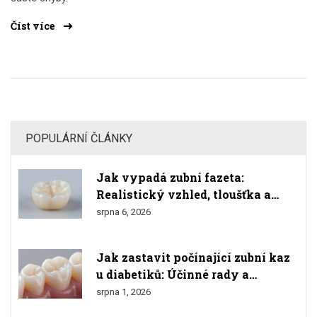
Číst více
POPULÁRNÍ ČLÁNKY
Jak vypadá zubní fazeta:
Realistický vzhled, tloušťka a
srovnání s přírodními zuby
srpna 6, 2026
Jak zastavit počínající zubní kaz
u diabetiků: Účinné rady a
prevence
srpna 1, 2026