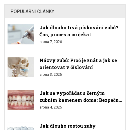
POPULÁRNÍ ČLÁNKY
Jak dlouho trvá pískování zubů?
Čas, proces a co čekat
srpna 7, 2026
Názvy zubů: Proč je znát a jak se
orientovat v číslování
srpna 3, 2026
Jak se vypořádat s černým
zubním kamenem doma: Bezpečné
metody a varování
srpna 4, 2026
Jak dlouho rostou zuby