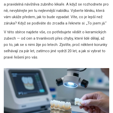
a pravidelná návštěva zubního lékaře. A když se rozhodnete pro
ně, nevybírejte jen tu nejlevnější nabídku. Vyberte kliniku, která
vám ukáže předem, jak to bude vypadat. Víte, co je lepší než
záruka? Když se podíváte do zrcadla a řeknete si: „To jsem já.“
V této sbírce najdete vše, co potřebujete vědět o keramických
zubech — od cen a trvanlivosti přes chyby, které lidé dělají, až
po to, jak se s nimi žije po letech. Zjistíte, proč některé korunky
selhávají za pár let, zatímco jiné vydrží 20 let, a jak si vybrat to
pravé řešení pro vás.