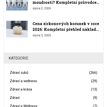
moudrosti? Kompletní průvodce
růstem, bolestmi a odstraněním
srpna 2, 2026
Cena zirkonových korunek v roce
2026: Kompletní přehled nákladů
a srovnání
srpna 5, 2026
KATEGORIE
Zdraví zubů
(266)
Zdraví a wellness
(29)
Zdraví a krása
(13)
Zdraví
(9)
Zdraví a Wellness
(7)