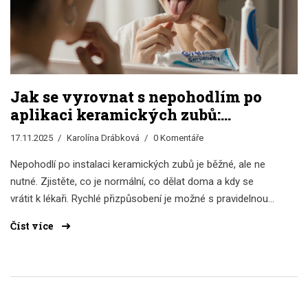
Jak se vyrovnat s nepohodlím po
aplikaci keramických zubů:
praktické rady pro rychlejší
17.11.2025
Karolína Drábková
0 Komentáře
přizpůsobení
Nepohodlí po instalaci keramických zubů je běžné, ale ne
nutné. Zjistěte, co je normální, co dělat doma a kdy se
vrátit k lékaři. Rychlé přizpůsobení je možné s pravidelnou
péčí a trpělivostí.
Číst více