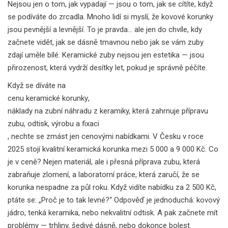
Nejsou jen o tom, jak vypadají — jsou o tom, jak se cítíte, když
se podíváte do zrcadla. Mnoho lidí si myslí, že kovové korunky
jsou pevnější a levnější. To je pravda… ale jen do chvíle, kdy
začnete vidět, jak se dásně tmavnou nebo jak se vám zuby
zdají uměle bílé. Keramické zuby nejsou jen estetika — jsou
přirozenost, která vydrží desítky let, pokud je správně péčíte.
Když se díváte na
cenu keramické korunky
,
náklady na zubní náhradu z keramiky, která zahrnuje přípravu
zubu, odtisk, výrobu a fixaci
, nechte se zmást jen cenovými nabídkami. V Česku v roce
2025 stojí kvalitní keramická korunka mezi 5 000 a 9 000 Kč. Co
je v ceně? Nejen materiál, ale i přesná příprava zubu, která
zabraňuje zlomení, a laboratorní práce, která zaručí, že se
korunka nespadne za půl roku. Když vidíte nabídku za 2 500 Kč,
ptáte se: „Proč je to tak levné?“ Odpověď je jednoduchá: kovový
jádro, tenká keramika, nebo nekvalitní odtisk. A pak začnete mít
problémy — trhliny, šedivé dásně, nebo dokonce bolest.