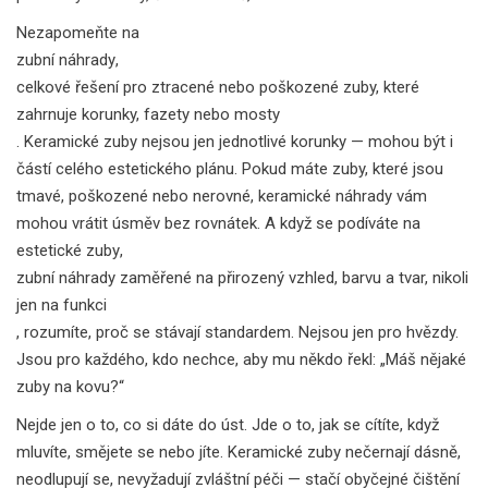
Nezapomeňte na
zubní náhrady
,
celkové řešení pro ztracené nebo poškozené zuby, které
zahrnuje korunky, fazety nebo mosty
. Keramické zuby nejsou jen jednotlivé korunky — mohou být i
částí celého estetického plánu. Pokud máte zuby, které jsou
tmavé, poškozené nebo nerovné, keramické náhrady vám
mohou vrátit úsměv bez rovnátek. A když se podíváte na
estetické zuby
,
zubní náhrady zaměřené na přirozený vzhled, barvu a tvar, nikoli
jen na funkci
, rozumíte, proč se stávají standardem. Nejsou jen pro hvězdy.
Jsou pro každého, kdo nechce, aby mu někdo řekl: „Máš nějaké
zuby na kovu?“
Nejde jen o to, co si dáte do úst. Jde o to, jak se cítíte, když
mluvíte, smějete se nebo jíte. Keramické zuby nečernají dásně,
neodlupují se, nevyžadují zvláštní péči — stačí obyčejné čištění