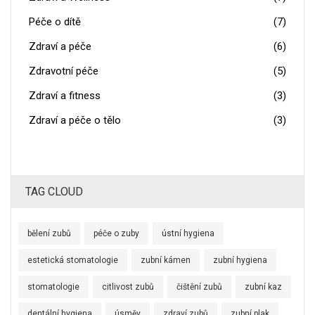
Péče o dítě
(7)
Zdraví a péče
(6)
Zdravotní péče
(5)
Zdraví a fitness
(3)
Zdraví a péče o tělo
(3)
TAG CLOUD
bělení zubů
péče o zuby
ústní hygiena
estetická stomatologie
zubní kámen
zubní hygiena
stomatologie
citlivost zubů
čištění zubů
zubní kaz
dentální hygiena
úsměv
zdraví zubů
zubní plak