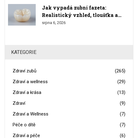
Jak vypadá zubní fazeta:
Realistický vzhled, tloušťka a
srovnání s přírodními zuby
srpna 6, 2026
KATEGORIE
Zdraví zubů
(265)
Zdraví a wellness
(29)
Zdraví a krása
(13)
Zdraví
(9)
Zdraví a Wellness
(7)
Péče o dítě
(7)
Zdraví a péče
(6)