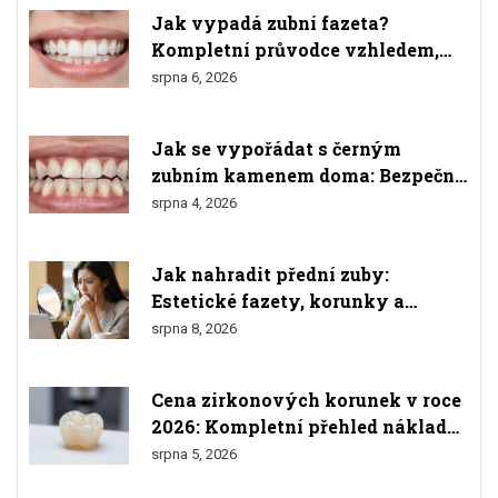
Jak vypadá zubní fazeta?
Kompletní průvodce vzhledem,
materiály a výsledkem
srpna 6, 2026
Jak se vypořádat s černým
zubním kamenem doma: Bezpečné
metody a varování
srpna 4, 2026
Jak nahradit přední zuby:
Estetické fazety, korunky a
implantáty
srpna 8, 2026
Cena zirkonových korunek v roce
2026: Kompletní přehled nákladů
a srovnání
srpna 5, 2026