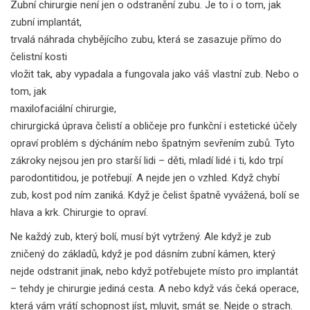
Zubní chirurgie není jen o odstranění zubu. Je to i o tom, jak
zubní implantát
,
trvalá náhrada chybějícího zubu, která se zasazuje přímo do
čelistní kosti
vložit tak, aby vypadala a fungovala jako váš vlastní zub. Nebo o
tom, jak
maxilofaciální chirurgie
,
chirurgická úprava čelistí a obličeje pro funkční i estetické účely
opraví problém s dýcháním nebo špatným sevřením zubů. Tyto
zákroky nejsou jen pro starší lidi – děti, mladí lidé i ti, kdo trpí
parodontitidou, je potřebují. A nejde jen o vzhled. Když chybí
zub, kost pod ním zaniká. Když je čelist špatně vyvážená, bolí se
hlava a krk. Chirurgie to opraví.
Ne každý zub, který bolí, musí být vytržený. Ale když je zub
zničený do základů, když je pod dásním zubní kámen, který
nejde odstranit jinak, nebo když potřebujete místo pro implantát
– tehdy je chirurgie jediná cesta. A nebo když vás čeká operace,
která vám vrátí schopnost jíst, mluvit, smát se. Nejde o strach.