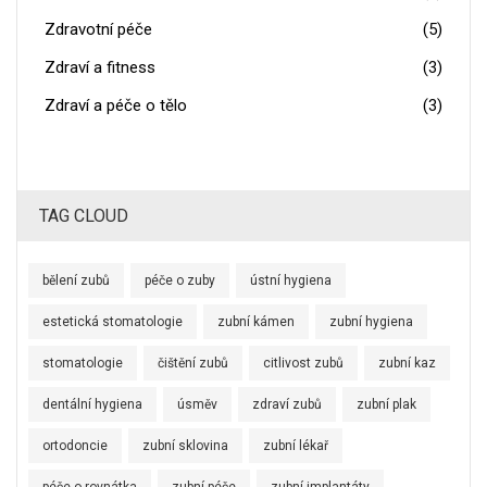
Zdravotní péče
(5)
Zdraví a fitness
(3)
Zdraví a péče o tělo
(3)
TAG CLOUD
bělení zubů
péče o zuby
ústní hygiena
estetická stomatologie
zubní kámen
zubní hygiena
stomatologie
čištění zubů
citlivost zubů
zubní kaz
dentální hygiena
úsměv
zdraví zubů
zubní plak
ortodoncie
zubní sklovina
zubní lékař