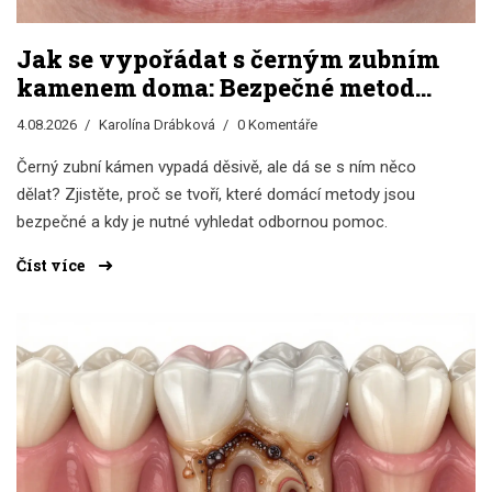
Jak se vypořádat s černým zubním
kamenem doma: Bezpečné metody
a varování
4.08.2026
Karolína Drábková
0 Komentáře
Černý zubní kámen vypadá děsivě, ale dá se s ním něco
dělat? Zjistěte, proč se tvoří, které domácí metody jsou
bezpečné a kdy je nutné vyhledat odbornou pomoc.
Číst více