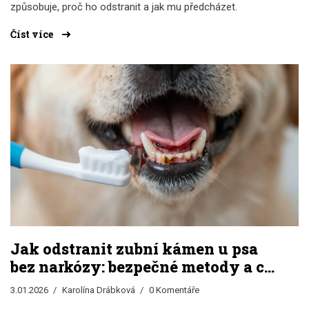
způsobuje, proč ho odstranit a jak mu předcházet.
Číst více
Jak odstranit zubní kámen u psa
bez narkózy: bezpečné metody a co
vůbec funguje
3.01.2026
Karolína Drábková
0 Komentáře