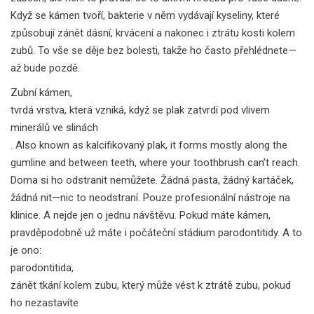
Když se kámen tvoří, bakterie v něm vydávají kyseliny, které
způsobují zánět dásní, krvácení a nakonec i ztrátu kosti kolem
zubů. To vše se děje bez bolesti, takže ho často přehlédnete—
až bude pozdě.
Zubní kámen
,
tvrdá vrstva, která vzniká, když se plak zatvrdí pod vlivem
minerálů ve slinách
. Also known as
kalcifikovaný plak
, it forms mostly along the
gumline and between teeth, where your toothbrush can’t reach.
Doma si ho odstranit nemůžete. Žádná pasta, žádný kartáček,
žádná nit—nic to neodstraní. Pouze profesionální nástroje na
klinice. A nejde jen o jednu návštěvu. Pokud máte kámen,
pravděpodobně už máte i počáteční stádium parodontitidy. A to
je ono:
parodontitida
,
zánět tkání kolem zubu, který může vést k ztrátě zubu, pokud
ho nezastavíte