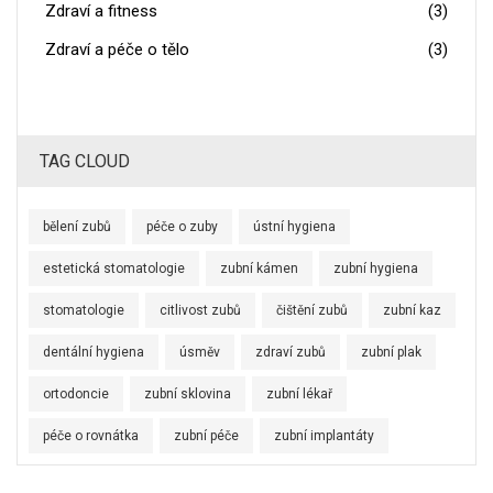
Zdraví a fitness
(3)
Zdraví a péče o tělo
(3)
TAG CLOUD
bělení zubů
péče o zuby
ústní hygiena
estetická stomatologie
zubní kámen
zubní hygiena
stomatologie
citlivost zubů
čištění zubů
zubní kaz
dentální hygiena
úsměv
zdraví zubů
zubní plak
ortodoncie
zubní sklovina
zubní lékař
péče o rovnátka
zubní péče
zubní implantáty