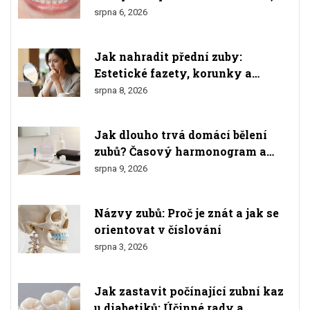
materiály a výsledkem
srpna 6, 2026
Jak nahradit přední zuby:
Estetické fazety, korunky a
implantáty
srpna 8, 2026
Jak dlouho trvá domácí bělení
zubů? Časový harmonogram a
tipy pro bezpečné výsledky
srpna 9, 2026
Názvy zubů: Proč je znát a jak se
orientovat v číslování
srpna 3, 2026
Jak zastavit počínající zubní kaz
u diabetiků: Účinné rady a