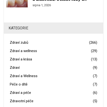
prevence
srpna 1, 2026
KATEGORIE
Zdraví zubů
(266)
Zdraví a wellness
(29)
Zdraví a krása
(13)
Zdraví
(9)
Zdraví a Wellness
(7)
Péče o dítě
(7)
Zdraví a péče
(6)
Zdravotní péče
(5)