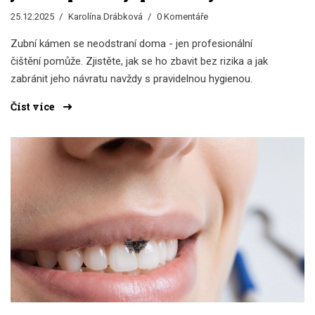
bez újmy na zdraví
25.12.2025
Karolína Drábková
0 Komentáře
Zubní kámen se neodstraní doma - jen profesionální
čištění pomůže. Zjistěte, jak se ho zbavit bez rizika a jak
zabránit jeho návratu navždy s pravidelnou hygienou.
Číst více