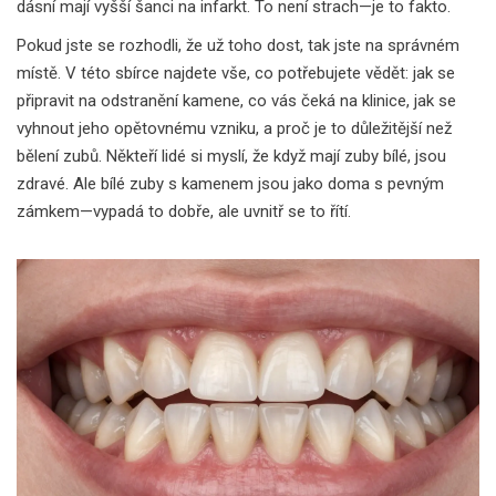
dásní mají vyšší šanci na infarkt. To není strach—je to fakto.
Pokud jste se rozhodli, že už toho dost, tak jste na správném
místě. V této sbírce najdete vše, co potřebujete vědět: jak se
připravit na odstranění kamene, co vás čeká na klinice, jak se
vyhnout jeho opětovnému vzniku, a proč je to důležitější než
bělení zubů. Někteří lidé si myslí, že když mají zuby bílé, jsou
zdravé. Ale bílé zuby s kamenem jsou jako doma s pevným
zámkem—vypadá to dobře, ale uvnitř se to řítí.