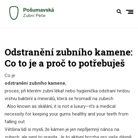
Odstranění zubního kamene:
Co to je a proč to potřebuješ
Co je
odstranění zubního kamene
,
proces, při kterém zubní lékař nebo hygienička odstraní tvrdou
vrstvu bakterií a minerálů, která se hromadí na zubech
. Also known as
skálání
, it is not a luxury—it’s a medical
necessity for keeping your gums healthy and your teeth from
falling out.
Většina lidí si myslí, že kámen je jen nepříjemný nános na
zubech, ale není to pravda. Je to aktivní hrozba pro vaše dásně.