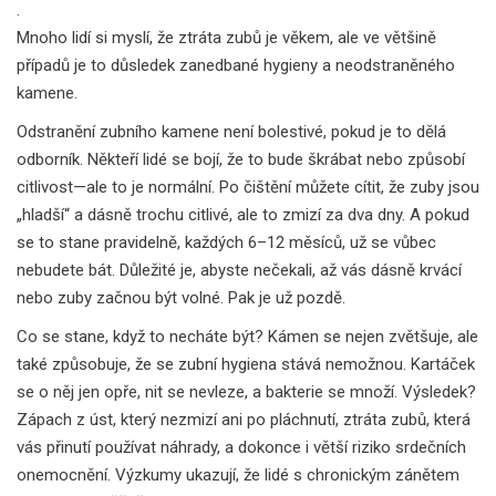
.
Mnoho lidí si myslí, že ztráta zubů je věkem, ale ve většině
případů je to důsledek zanedbané hygieny a neodstraněného
kamene.
Odstranění zubního kamene není bolestivé, pokud je to dělá
odborník. Někteří lidé se bojí, že to bude škrábat nebo způsobí
citlivost—ale to je normální. Po čištění můžete cítit, že zuby jsou
„hladší“ a dásně trochu citlivé, ale to zmizí za dva dny. A pokud
se to stane pravidelně, každých 6–12 měsíců, už se vůbec
nebudete bát. Důležité je, abyste nečekali, až vás dásně krvácí
nebo zuby začnou být volné. Pak je už pozdě.
Co se stane, když to necháte být? Kámen se nejen zvětšuje, ale
také způsobuje, že se zubní hygiena stává nemožnou. Kartáček
se o něj jen opře, nit se nevleze, a bakterie se množí. Výsledek?
Zápach z úst, který nezmizí ani po pláchnutí, ztráta zubů, která
vás přinutí používat náhrady, a dokonce i větší riziko srdečních
onemocnění. Výzkumy ukazují, že lidé s chronickým zánětem