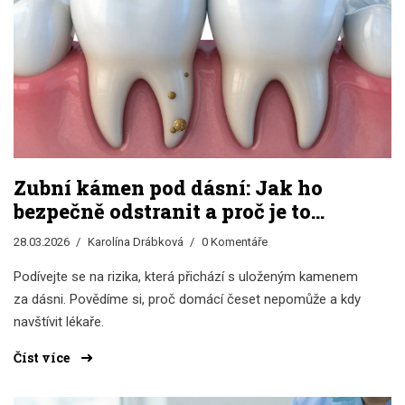
Zubní kámen pod dásní: Jak ho
bezpečně odstranit a proč je to
klíčové pro zdraví
28.03.2026
Karolína Drábková
0 Komentáře
Podívejte se na rizika, která přichází s uloženým kamenem
za dásni. Povědíme si, proč domácí česet nepomůže a kdy
navštívit lékaře.
Číst více